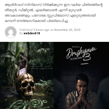
ആശിർവാദ് സിനിമാസ് നിർമ്മിക്കുന്ന ഈ വലിയ ചിത്രത്തിന്റെ
തീയറ്റർ, ഡിജിറ്റൽ, എയർബോൺ എന്നീ മുഴുവൻ
അവകാശങ്ങളും പനോരമ സ്റ്റുഡിയോസ് ഏറ്റെടുത്തതായി
കമ്പനി ഔദ്യോഗികമായി പ്രഖ്യാപിച്ചു.
Published
3 hours ago
on
November 30, 2025
By
webdesk18