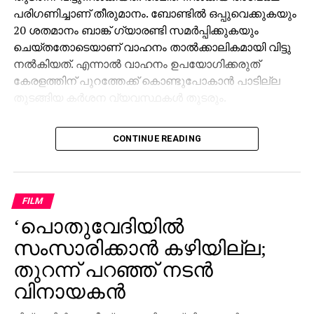
പരിഗണിച്ചാണ് തീരുമാനം. ബോണ്ടില്‍ ഒപ്പുവെക്കുകയും
20 ശതമാനം ബാങ്ക് ഗ്യാരണ്ടി സമര്‍പ്പിക്കുകയും
ചെയ്തതോടെയാണ് വാഹനം താല്‍ക്കാലികമായി വിട്ടു
നല്‍കിയത്. എന്നാല്‍ വാഹനം ഉപയോഗിക്കരുത്
കേരളത്തിന് പുറത്തേക്ക് കൊണ്ടുപോകാന്‍ പാടില്ല
തുടങ്ങിയ കര്‍ശന വ്യവസ്ഥകള്‍ തുടരും.
ഭൂട്ടാനില്‍ നിന്ന് നികുതി വെട്ടിച്ച് വാഹനങ്ങള്‍
CONTINUE READING
കേരളത്തിലേക്ക് കടത്തിയതുമായി ബന്ധപ്പെട്ട കസ്റ്റംസ്
റെയ്ഡിനിടെയാണ് അമിത്തിന്റെ വാഹനങ്ങളും
ഗാരേജിലുള്ള മറ്റ് വാഹനങ്ങളും പിടിച്ചെടുത്തത്. അമിത്
ചക്കാലക്കല്‍ ഒന്നിലധികം തവണ കസ്റ്റംസ് മുന്നില്‍
FILM
ഹാജരായി രേഖകള്‍ സമര്‍പ്പിച്ചിരുന്നു. ഗാരേജില്‍
‘പൊതുവേദിയില്‍
നിന്നുള്ള വാഹനങ്ങള്‍
സംസാരിക്കാന്‍ കഴിയില്ല;
അറ്റകുറ്റപ്പണിക്കെത്തിച്ചതാണെന്ന് അമിത് വ്യക്തമാക്കി.
വാഹനങ്ങളുടെ യഥാര്‍ത്ഥ ഉടമകളും നേരത്തെ കസ്റ്റംസ്
തുറന്ന് പറഞ്ഞ് നടന്‍
ഉദ്യോഗസ്ഥരോട് ഹാജരായിരുന്നു. ഭൂട്ടാന്‍, നേപ്പാള്‍
വിനായകന്‍
റൂട്ടുകളിലൂടെ ലാന്‍ഡ് ക്രൂയിസര്‍, ഡിഫന്‍ഡര്‍
പോലുള്ള ആഡംബര കാറുകള്‍ വ്യാജ രേഖകളുടെ