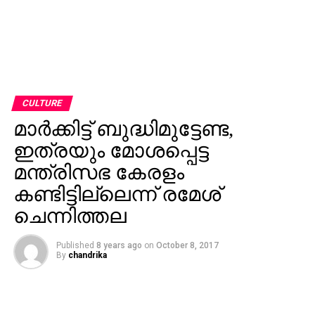
CULTURE
മാര്‍ക്കിട്ട് ബുദ്ധിമുട്ടേണ്ട,
ഇത്രയും മോശപ്പെട്ട
മന്ത്രിസഭ കേരളം
കണ്ടിട്ടില്ലെന്ന് രമേശ്
ചെന്നിത്തല
Published
8 years ago
on
October 8, 2017
By
chandrika