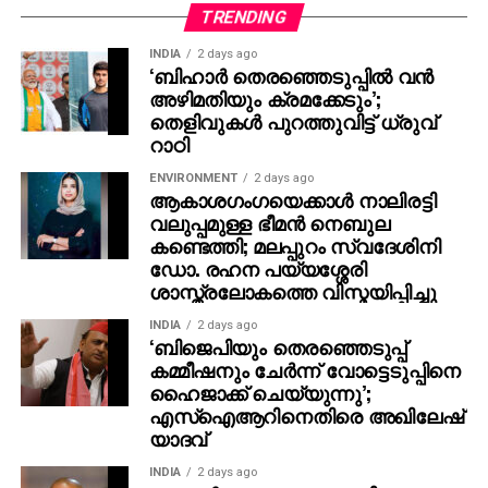
പങ്കെടുക്കാന്‍ താല്‍പര്യമില്ലെന്നല്ല,
TRENDING
താല്‍പര്യമുണ്ട്’പക്ഷേ കഴിയുന്നില്ല. പിന്നെ പത്ത്
INDIA
2 days ago
പേരില്‍ രണ്ടുപേര്‍ എനിക്കു ചൊറിയും എന്റെ
‘ബിഹാർ തെരഞ്ഞെടുപ്പിൽ വൻ
സ്വഭാവത്തിന് അനുസരിച്ച് ഞാന്‍ എന്തെങ്കിലുമൊക്കെ
അഴിമതിയും ക്രമക്കേടും’;
പറയാം, അതാണ് പിന്നെ പ്രശ്‌നമാകുന്നത്.
തെളിവുകൾ പുറത്തുവിട്ട് ധ്രുവ്
റാഠി
അതിനേക്കാള്‍ നല്ലത് വീടിനുള്ളില്‍ ഇരിക്കുക
തന്നെയാണ്, എന്നാണ് വിനായകന്‍ വ്യക്തമാക്കിയത്.
ENVIRONMENT
2 days ago
ആകാശഗംഗയെക്കാള്‍ നാലിരട്ടി
വലുപ്പമുള്ള ഭീമന്‍ നെബുല
കണ്ടെത്തി; മലപ്പുറം സ്വദേശിനി
ഡോ. രഹന പയ്യശ്ശേരി
ശാസ്ത്രലോകത്തെ വിസ്മയിപ്പിച്ചു
INDIA
2 days ago
‘ബിജെപിയും തെരഞ്ഞെടുപ്പ്
കമ്മീഷനും ചേർന്ന് വോട്ടെടുപ്പിനെ
ഹൈജാക്ക് ചെയ്യുന്നു’;
എസ്ഐആറിനെതിരെ അഖിലേഷ്
യാദവ്
INDIA
2 days ago