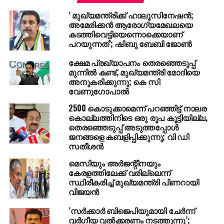
രാത്രിയില്‍ സാരിടുത്ത് പുറത്തിറങ്ങിയാല്‍ ഇവിടുത്തെ
‘ മുഖ്യമന്ത്രിക്ക് ഹാലൂസിനേഷന്‍;
സ്ത്രീ സുരക്ഷ എന്താമെന്ന് മനസ്സിലാകുമെന്നും
അമേരിക്കന്‍ ആരോഗ്യമേഖലയെ
ചെന്നിത്തല പറഞ്ഞു.
കടത്തിവെട്ടിയെന്നൊക്കെയാണ്
പറയുന്നത്’; ഷിബു ബേബി ജോണ്‍
RELATED TOPICS:
PINARAYI VIJAYAN
RAMESH CHENNITHAL
ക്ഷേമ പ്രഖ്യാപനം തെരഞ്ഞെടുപ്പ്
മുന്നിൽ കണ്ട്, മുഖ്യമന്ത്രി മോദിയെ
UP NEXT
അനുകരിക്കുന്നു; കെ സി
എല്ലാ ഉടായിപ്പുകളും ഞങ്ങള്‍ വലിച്ച് കീറി
വേണുഗോപാൽ
ചുമരിലൊട്ടിക്കും എസ്.ഡി.പി.ഐ ക്ക്
മറുപടിയുമായി പി.കെ ഫിറോസ്‌
2500 കൊടുക്കാമെന്ന് പറഞ്ഞിട്ട് നാലര
കൊല്ലത്തിനിടെ ഒരു രൂപ കൂട്ടിയില്ല,
DON'T MISS
തെരഞ്ഞെടുപ്പ് അടുത്തപ്പോള്‍
പതിനേഴുകാരന്റെ അമിത വേഗത്തില്‍ ഡോക്ടര്‍ക്ക്
ജനങ്ങളെ കബളിപ്പിക്കുന്നു; വി ഡി
ദാരുണാന്ത്യം
സതീശന്‍
മെസിയും അര്‍ജന്റീനയും
കേരളത്തിലേക്ക് വരില്ലെന്ന്
സ്ഥിരീകരിച്ച് മുഖ്യമന്ത്രി പിണറായി
വിജയന്‍
‘സർക്കാർ ബിജെപിയുമായി ചേർന്ന്
വർഗീയ വൽക്കരണം നടത്തുന്നു’;