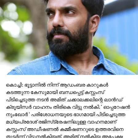
2013ൽ പുറത്തിറങ്ങിയ ആദ്യഭാഗം ബോക്‌സ്
ഓഫീസിൽ വൻ വിജയം നേടി; 2021ൽ രണ്ടാം ഭാഗം
ആമസോൺ പ്രൈം വീഡിയോയിലൂടെ OTT
റിലീസായിരുന്നു. കുടുംബത്തെ സംരക്ഷിക്കാൻ കേബിൾ
ടിവി നെറ്റ്‌വർക്കുടമ ജോര്‍ജുകുട്ടി (മോഹൻലാൽ)
നടത്തുന്ന കഠിന പോരാട്ടമാണ് കഥയുടെ പ്രമേയം.
കൊച്ചി: ഭൂട്ടാനില്‍ നിന്ന് ആഡംബര കാറുകള്‍
കടത്തുന്ന കേസുമായി ബന്ധപ്പെട്ട് കസ്റ്റംസ്
പിടിച്ചെടുത്ത നടന്‍ അമിത് ചക്കാലക്കലിന്റെ ലാന്‍ഡ്
ക്രൂയിസര്‍ വാഹനം തിരികെ വിട്ടു നല്‍കി. ‘ ഓപ്പറേഷന്‍
നുംഖോര്‍ ‘ പരിശോധനയുടെ ഭാഗമായി പിടിച്ചെടുത്ത
മധ്യപ്രദേശ് രജിസ്‌ട്രേഷനിലുള്ള വാഹനമാണ്
കസ്റ്റംസ് അഡീഷണല്‍ കമ്മീഷണറുടെ ഉത്തരവിനെ
തുടര്‍ന്ന് വിട്ടുനല്‍കിയത്. അമിത് നല്‍കിയ അപേക്ഷ