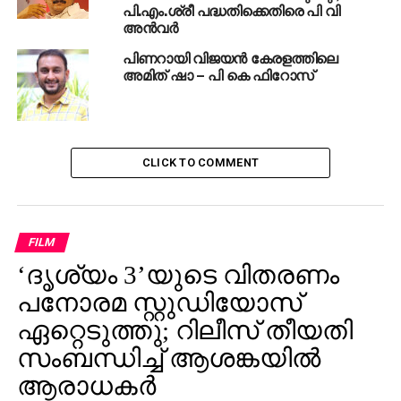
പി.എം.ശ്രീ പദ്ധതിക്കെതിരെ പി വി
അൻവർ
പിണറായി വിജയൻ കേരളത്തിലെ
അമിത് ഷാ – പി കെ ഫിറോസ്
CLICK TO COMMENT
FILM
‘ദൃശ്യം 3’യുടെ വിതരണം
പനോരമ സ്റ്റുഡിയോസ്
ഏറ്റെടുത്തു; റിലീസ് തീയതി
സംബന്ധിച്ച് ആശങ്കയിൽ
ആരാധകർ