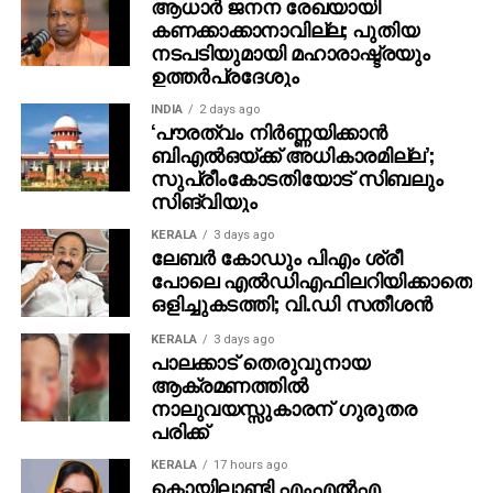
ആധാർ ജനന രേഖയായി
കണക്കാക്കാനാവില്ല; പുതിയ
നടപടിയുമായി മഹാരാഷ്ട്രയും
ഉത്തർപ്രദേശും
INDIA
2 days ago
‘പൗരത്വം നിര്‍ണ്ണയിക്കാന്‍
ബിഎല്‍ഒയ്ക്ക് അധികാരമില്ല’;
സുപ്രീംകോടതിയോട് സിബലും
സിങ്‌വിയും
KERALA
3 days ago
ലേബര്‍ കോഡും പിഎം ശ്രീ
പോലെ എല്‍ഡിഎഫിലറിയിക്കാതെ
ഒളിച്ചുകടത്തി; വി.ഡി സതീശന്‍
KERALA
3 days ago
പാലക്കാട് തെരുവുനായ
ആക്രമണത്തില്‍
നാലുവയസ്സുകാരന് ഗുരുതര
പരിക്ക്
KERALA
17 hours ago
കൊയിലാണ്ടി എംഎല്‍എ