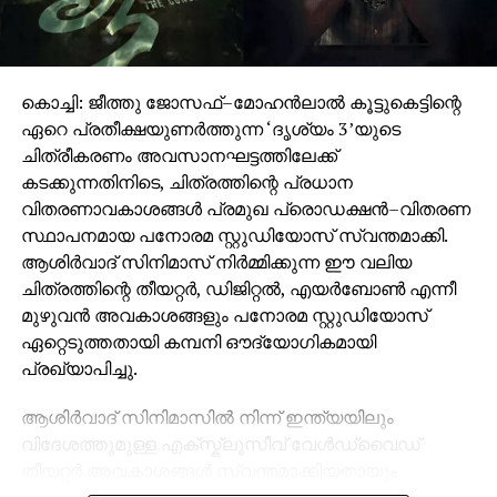
കൊച്ചി: ജീത്തു ജോസഫ്–മോഹൻലാൽ കൂട്ടുകെട്ടിന്റെ
ഏറെ പ്രതീക്ഷയുണർത്തുന്ന ‘ദൃശ്യം 3’യുടെ
ചിത്രീകരണം അവസാനഘട്ടത്തിലേക്ക്
കടക്കുന്നതിനിടെ, ചിത്രത്തിന്റെ പ്രധാന
വിതരണാവകാശങ്ങൾ പ്രമുഖ പ്രൊഡക്ഷൻ–വിതരണ
സ്ഥാപനമായ പനോരമ സ്റ്റുഡിയോസ് സ്വന്തമാക്കി.
ആശിർവാദ് സിനിമാസ് നിർമ്മിക്കുന്ന ഈ വലിയ
ചിത്രത്തിന്റെ തീയറ്റർ, ഡിജിറ്റൽ, എയർബോൺ എന്നീ
മുഴുവൻ അവകാശങ്ങളും പനോരമ സ്റ്റുഡിയോസ്
ഏറ്റെടുത്തതായി കമ്പനി ഔദ്യോഗികമായി
പ്രഖ്യാപിച്ചു.
ആശിർവാദ് സിനിമാസിൽ നിന്ന് ഇന്ത്യയിലും
വിദേശത്തുമുള്ള എക്സ്ക്ലൂസീവ് വേൾഡ്‌വൈഡ്
തീയറ്റർ അവകാശങ്ങൾ സ്വന്തമാക്കിയതായും
സോഷ്യൽ മീഡിയയിൽ പങ്കുവെച്ച പ്രസ്താവനയിൽ