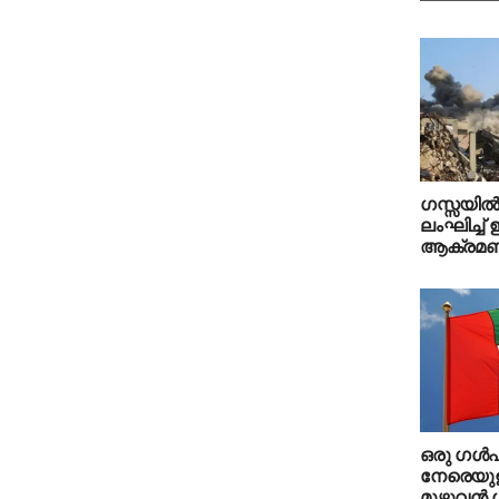
ഗസ്സയിൽ 
ലംഘിച്ച
ആക്രമണ
ഒരു ഗള്‍ഫ
നേരെയു
മുഴുവന്‍ 