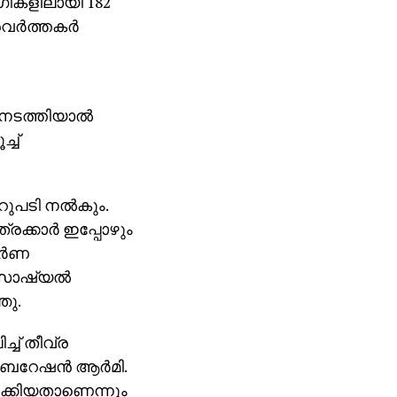
ഗികളിലായി 182
ര്‍ത്തകര്‍
നടത്തിയാല്‍
്ച്
പടി നല്‍കും.
ക്കാര്‍ ഇപ്പോഴും
ര്‍ണ
 സോഷ്യല്‍
ഞു.
ച് തീവ്ര
ബറേഷന്‍ ആര്‍മി.
്ചടക്കിയതാണെന്നും