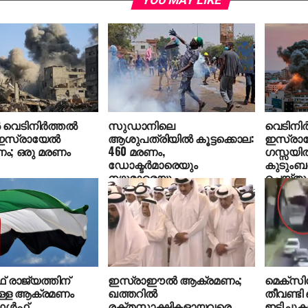
YOU MAY LIKE
വെടിനിര്‍ത്തൽ
സുഡാനിലെ
വെടിനിർ
് ഇസ്രായേൽ
ആശുപത്രിയിൽ കൂട്ടക്കൊല:
ഇസ്രാ
ം; ഒരു മരണം
460 മരണം,
ഗസ്സയിൽ
ഡോക്ടർമാരെയും
കുടുംബത
നഴ്സുമാരെയും
ചെയ്തു
തട്ടിക്കൊണ്ടുപോയി
് രാജ്യത്തിന്
ഇസ്രാഈല്‍ ആക്രമണം;
മെക്‌സി
ള്ള ആക്രമണം
ഖത്തറില്‍
തീവണ്ടി
ഗള്‍ഫ്
രക്തസാക്ഷികളായവരെ
ഇടിച്ചു