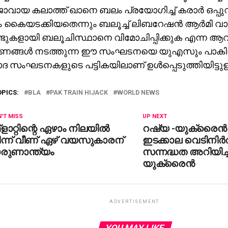
ാജാവായ കലാത്ത് ഖാനെ ബലം പ്രയോഗിച്ച് കരാര്‍ ഒപ്പുവ
 കൈയടക്കിയതെന്നും ബലൂച്ച് ലിബറേഷന്‍ ആര്‍മി വാദിക
ണ്ടുകളായി ബലൂചിസ്ഥാനെ വിമോചിപ്പിക്കുക എന്ന ആവശ
ങ്ങള്‍ നടത്തുന്ന ഈ സംഘടനയെ യുഎസും പാകിസ
ദ സംഘടനകളുടെ പട്ടികയിലാണ് ഉള്‍പ്പെടുത്തിയിട്ടുള്
OPICS:
BLA
PAK TRAIN HIJACK
WORLD NEWS
'T MISS
UP NEXT
ളാറ്റിന്റെ ഏഴാം നിലയില്‍
റഷ്യ -യുക്രൈന്‍ 
ിന്ന് വീണ് ഏഴ് വയസുകാരന്
ഇടക്കാല വെടിനിര്‍
ാരുണാന്ത്യം
സന്നദ്ധത അറിയിച്ച
യുക്രൈൻ
ADVERTISEMENT