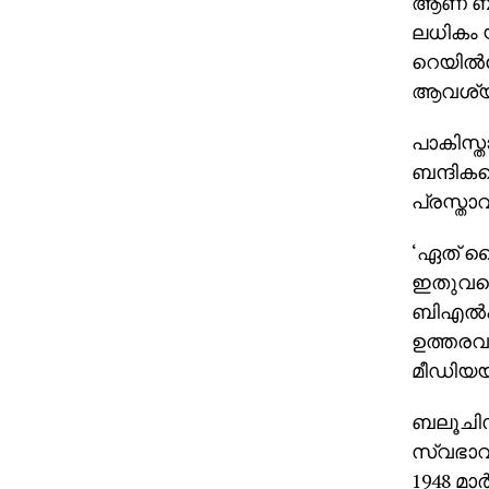
ആണ് ബലൂ
ലധികം യ
റെയില്‍വ
ആവശ്യപ
പാകിസ്ത
ബന്ദികള
പ്രസ്താ
‘ഏത് സ
ഇതുവരെ 
ബിഎല്‍എ
ഉത്തരവാ
മീഡിയയി
ബലൂചിസ്
സ്വഭാവത
1948 മാര