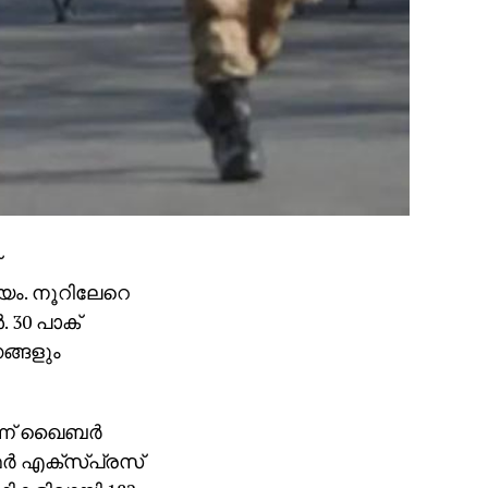
്യം. നൂറിലേറെ
. 30 പാക്
ങ്ങളും
്ന് ഖൈബര്‍
‍ എക്‌സ്പ്രസ്