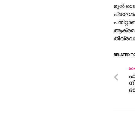
മുന്‍ ര
പ്രദേശം
പതിറ്റാ
ആക്രമണ
തീവ്രവാ
RELATED T
DON
ഫ്
ന
ദ