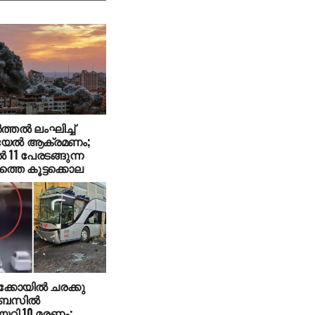
ത്തൽ ലംഘിച്ച്
യേൽ ആക്രമണം;
 11 പേരടങ്ങുന്ന
്തെ കൂട്ടക്കൊല
ക്കോയില്‍ ചരക്കു
 ബസില്‍
കയറി 10 മരണം;