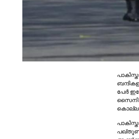
പാകിസ്ത
ബന്ദികള
പേര്‍ ഇപ
സൈനികര
കൊല്ലപ
പാകിസ്ത
പഖ്തൂണ