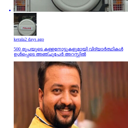
kerala
2 days ago
500 രൂപയുടെ കള്ളനോട്ടുകളുമായി വിദ്യാര്‍ത്ഥികള്‍
ഉള്‍പ്പെടെ അഞ്ചുപേര്‍ അറസ്റ്റില്‍