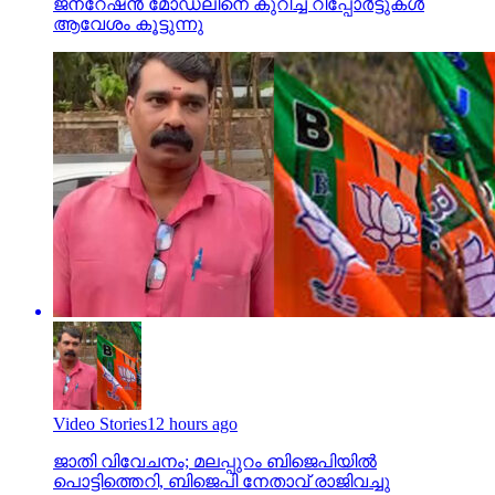
ജനറേഷന്‍ മോഡലിനെ കുറിച്ച് റിപ്പോര്‍ട്ടുകള്‍
ആവേശം കൂട്ടുന്നു
Video Stories
12 hours ago
ജാതി വിവേചനം; മലപ്പുറം ബിജെപിയില്‍
പൊട്ടിത്തെറി, ബിജെപി നേതാവ് രാജിവച്ചു