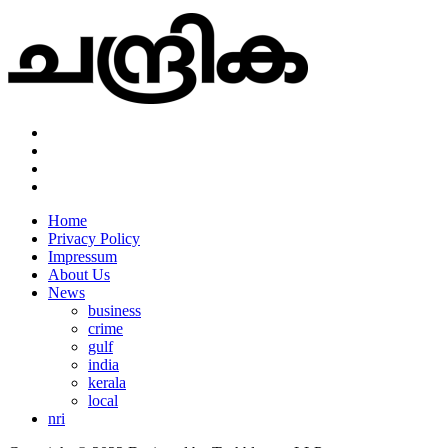
Home
Privacy Policy
Impressum
About Us
News
business
crime
gulf
india
kerala
local
nri