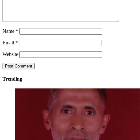
Name
*
Email
*
Website
Trending