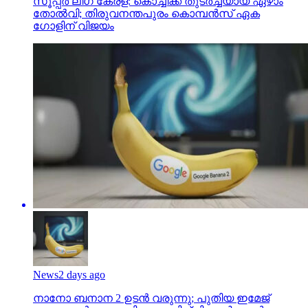
സൂപ്പര്‍ ലീഗ് കേരള: കൊച്ചിക്ക് തുടര്‍ച്ചയായ ഏഴാം
തോല്‍വി; തിരുവനന്തപുരം കൊമ്പന്‍സ് ഏക
ഗോളിന് വിജയം
News
2 days ago
നാനോ ബനാന 2 ഉടന്‍ വരുന്നു; പുതിയ ഇമേജ്