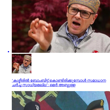
‘കശ്മീരില്‍ ബോംബിട്ട് കൊണ്ടിരിക്കുമ്പോള്‍ സമാധാന
ചര്‍ച്ച സാധ്യമല്ല’: ഒമര്‍ അബ്ദുള്ള