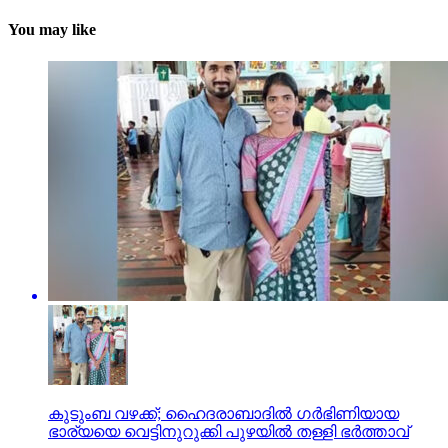
You may like
കുടുംബ വഴക്ക്; ഹൈദരാബാദില്‍ ഗര്‍ഭിണിയായ
ഭാര്യയെ വെട്ടിനുറുക്കി പുഴയില്‍ തള്ളി ഭര്‍ത്താവ്