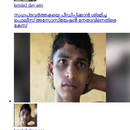
kerala
1 day ago
സഹപ്രവര്‍ത്തകയെ പീഡിപ്പിക്കാന്‍ ശ്രമിച്ച
പൊലീസ് അസോസിയേഷന്‍ നേതാവിനെതിരെ
കേസ്