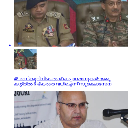
48 മണിക്കൂറിനിടെ രണ്ട് ഓപ്പറേഷനുകള്‍; ജമ്മു
കശ്മീരില്‍ 6 ഭീകരരെ വധിച്ചെന്ന് സുരക്ഷാസേന