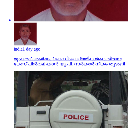
india
1 day ago
മുഹമ്മദ് അഖ്‌ലാഖ് കേസിലെ പ്രതികള്‍ക്കെതിരായ
കേസ് പിന്‍വലിക്കാന്‍ യു.പി. സര്‍ക്കാര്‍ നീക്കം തുടങ്ങി