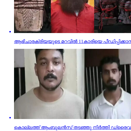
ആഭിചാരക്രിയയുടെ മറവിൽ 11കാരിയെ പീഡിപ്പിക്കാൻ
കൊല്ലത്ത് ആംബുലന്‍സ് തടഞ്ഞു നിര്‍ത്തി ഡ്രൈവറെ മര്