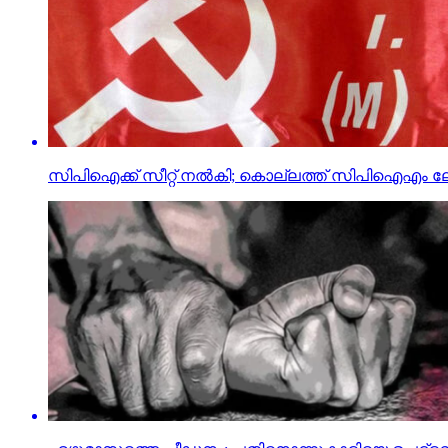
സിപിഐക്ക് സീറ്റ് നല്‍കി; കൊല്ലത്ത് സിപിഐഎം ലോക്