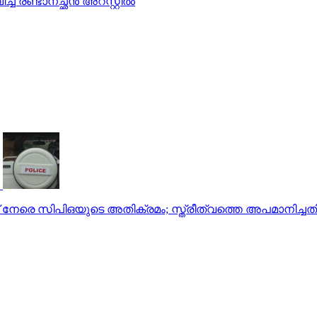
ണ്ടാനച്ഛന്‍ അറസ്റ്റില്‍
േരെ സിപിഒയുടെ അതിക്രമം; സ്ത്രീത്വത്തെ അപമാനിച്ചതി