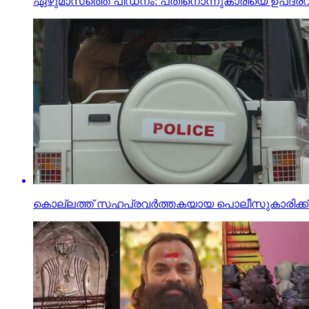
ഏഴുമാസത്തെ പീഡനം: പതിനൊന്നുകാരിയെ ഉപദ്രവിച്ച ര
കൊല്ലത്ത് സഹപ്രവര്‍ത്തകയായ പൊലീസുകാരിക്ക് ന