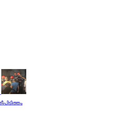
തീപിടിത്തം