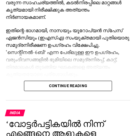
വരുന്ന സാഹചര്യത്തില്‍, കടല്‍നിരപ്പിലെ മാറ്റങ്ങള്‍
കൃത്യമായി നിരീക്ഷിക്കുക അത്യന്തം
നിര്‍ണായകമാണ്.
ഇതിന്റെ ഭാഗമായി, നാസയും യൂറോപ്യന്‍ സ്പേസ്
ഏജന്‍സിയും (ഇഎസ്എ) സംയുക്തമായി പുതിയൊരു
സമുദ്രനിരീക്ഷണ ഉപഗ്രഹം വിക്ഷേപിച്ചു.
‘സെന്റിനല്‍-6ബി’ എന്ന പേരിലുള്ള ഈ ഉപഗ്രഹം,
വരുംദിവസങ്ങളില്‍ ഭൂമിയിലെ സമുദ്രനിരപ്പ്, കാറ്റ്,
തിരമാലകള്‍ തുടങ്ങിയ ഘടകങ്ങളെ അത്യന്തം
കൃത്യതയോടെ പരിശോധിക്കും.
CONTINUE READING
സെക്കന്‍ഡില്‍ 7.2 കിലോമീറ്റര്‍ വേഗതയില്‍
സഞ്ചരിക്കുന്ന ഉപഗ്രഹം 112 മിനിറ്റില്‍ ഒരിക്കല്‍
ഭൂമിയെ പൂര്‍ണ്ണമായി വലംവയ്ക്കും. ഇതിലൂടെ
ലോകത്തിന്റെ മുഴുവന്‍ സമുദ്ര ഉപരിതലത്തെയും
INDIA
നിരന്തരമായി നിരീക്ഷിക്കാനുള്ള കഴിവ് ഈ
‘വോട്ടര്‍പട്ടികയില്‍ നിന്ന്
ഉപഗ്രഹത്തിനുണ്ടാകും.
എങ്ങെനെ ആളുകളെ