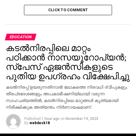
തന്നു. എന്തു വന്നാലും ആദം ജോണ്‍
പൂര്‍ത്തിയാക്കുമെന്ന്.’-ജിനു എബ്രഹാം പറയുന്നു.
CLICK TO COMMENT
RELATED TOPICS:
#BHAVANA
ACTRESS BHAVANA
ADHAM JOHN
EDUCATION
UP NEXT
ബാംഗളൂരുവില്‍ തട്ടിക്കൊണ്ടുപോയ മലയാളി
കടല്‍നിരപ്പിലെ മാറ്റം
എഞ്ചിനീയറിംഗ് വിദ്യാര്‍ത്ഥിയുടെ മൃതദേഹം
പഠിക്കാന്‍ നാസയൂറോപ്യന്‍;
കണ്ടെത്തി; ആറുപേര്‍ കസ്റ്റഡിയില്‍
സ്പേസ് ഏജന്‍സികളുടെ
DON'T MISS
‘നൂറു ദിവസത്തിനുള്ളില്‍ തെരഞ്ഞെടുപ്പ്
പുതിയ ഉപഗ്രഹം വിക്ഷേപിച്ചു
നടന്നാല്‍ മത്സരിക്കും’; കമല്‍ഹാസന്‍
കടല്‍നിരപ്പ് ഉയരുന്നതിനാല്‍ ലോകത്തെ നിരവധി ദ്വീപുകളും
തീരപ്രദേശങ്ങളും അപകടഭീഷണിയിലായി വരുന്ന
സാഹചര്യത്തില്‍, കടല്‍നിരപ്പിലെ മാറ്റങ്ങള്‍ കൃത്യമായി
നിരീക്ഷിക്കുക അത്യന്തം നിര്‍ണായകമാണ്.
Published
1 hour ago
on
November 19, 2025
By
webdesk18