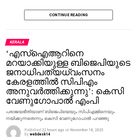
CONTINUE READING
KERALA
‘എസ്‌ഐആറിനെ
മറയാക്കിയുള്ള ബിജെപിയുടെ
ജനാധിപത്യധ്വംസനം
കേരളത്തില്‍ സിപിഎം
അനുവര്‍ത്തിക്കുന്നു’: കെസി
വേണുഗോപാല്‍ എംപി
പരാജയഭീതിയാണ് ബിജെപിയെയും സിപിഎമ്മിനെയും
നയിക്കുന്നതെന്നും കെസി വേണുഗോപാല്‍ പറഞ്ഞു
Published
22 hours ago
on
November 18, 2025
By
webdesk14