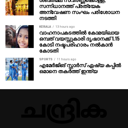
സഹായിക്കാനാണ്. അതിനിടെയാണ് എസ് ഐ ആര്‍
സന്നിധാനത്ത് പ്രത്യേക
മറയാക്കി സിപിഎം കള്ളവോട്ട് ചേര്‍ക്കലും, വോട്ടു
അന്വേഷണ സംഘം പരിശോധന
നിഷേധിക്കലും നടത്തുന്നത്. ബിജെപിയെപ്പോലെ
നടത്തി
സിപിഎമ്മിന്റെ കപട മതേതരവാദവും ജനാധിപത്യ
KERALA
13 hours ago
സംവിധാനത്തിന് ശാപമാണ്. രാഷ്ട്രീപക്ഷപാത
വാഹനാപകടത്തില്‍ കോമയിലായ
നിലപാടിന്റെ പേരില്‍ സിപിഎമ്മിന്റെ ഭീഷണിയാണ്
ഒമ്പത് വയസ്സുകാരി ദൃഷാനക്ക് 1.15
പയ്യന്നൂരില്‍ ബിഎല്‍ഒയുടെ ആത്മഹത്യയ്ക്ക്
കോടി നഷ്ടപരിഹാരം നല്‍കാന്‍
കാരണമെന്നും കെസി വേണുഗോപാല്‍ പറഞ്ഞു.
കോടതി
SPORTS
11 hours ago
എമേര്‍ജിങ് സ്റ്റാര്‍സ് ഏഷ്യ കപ്പില്‍
ഒമാനെ തകര്‍ത്ത് ഇന്ത്യ