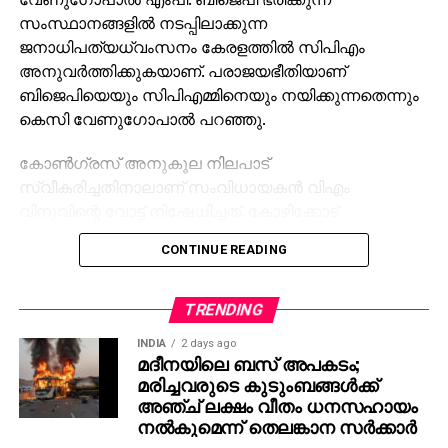
സംസ്ഥാനങ്ങളില്‍ നടപ്പിലാക്കുന്ന
ജനാധിപത്യധ്വംസനം കേരളത്തില്‍ സിപിഎം
അനുവര്‍ത്തിക്കുകയാണ്. പരാജയഭീതിയാണ്
ബിജെപിയെയും സിപിഎമ്മിനെയും നയിക്കുന്നതെന്നും
കെസി വേണുഗോപാല്‍ പറഞ്ഞു.
കോണ്‍ഗ്രസ് അനുകൂല നിലപാട്
സ്വീകരിച്ചതിനാലാണ് സംവിധായകന്‍ വിഎം
വിനുവിന്റെ വോട്ട് നിഷേധിച്ചത്. കോഴിക്കോട്
കോര്‍പറേഷന്‍ തെരഞ്ഞെടുപ്പില്‍ യുഡിഎഫ്
CONTINUE READING
സ്ഥാനാര്‍ത്ഥിയാണ് വിനു. മുന്‍ തെരഞ്ഞെടുപ്പുകളില്‍
വോട്ട് ചെയ്ത വിനുവിനും കുടുംബത്തിനും വോട്ട്
നിഷേധിക്കുന്നത് മൗലികാവകാശങ്ങളുടെ ലംഘനമാണ്.
TRENDING
അധികാര ദുര്‍വിനിയോഗത്തിലൂടെ തിരുവനന്തപുരം
INDIA
2 days ago
കോര്‍പ്പറേഷനിലെ മുട്ടട വാര്‍ഡില്‍ യുഡിഎഫിന്
മദീനയിലെ ബസ് അപകടം;
വേണ്ടി മത്സരിക്കുന്ന വൈഷ്ണ സുരേഷിന് വോട്ടില്ലെന്ന്
മരിച്ചവരുടെ കുടുംബങ്ങള്‍ക്ക്
വരുത്തിതീര്‍ത്ത് അവരുടെ സ്ഥാനാര്‍ത്ഥിത്വം റദ്ദ്
അഞ്ച് ലക്ഷം വീതം ധനസഹായം
നല്‍കുമെന്ന് തെലങ്കാന സര്‍ക്കാര്‍
ചെയ്യാനാണ് സിപിഎം ശ്രമിച്ചത്. സിപിഎമ്മിന്റെ