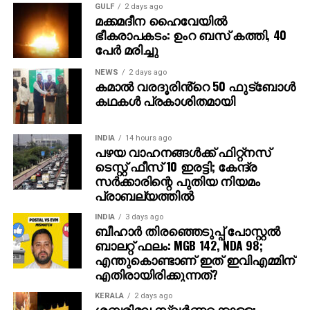
നീചരാഷ്ട്രീയം ബോധ്യപ്പെട്ട ഹൈക്കോടതി,കനത്ത
GULF
2 days ago
പ്രഹരം നല്‍കി നടത്തിയ നിരീക്ഷണം അങ്ങേയറ്റം
മക്കമദീന ഹൈവേയില്‍
ഭീകരാപകടം: ഉംറ ബസ് കത്തി, 40
സ്വാഗതാര്‍ഹമാണ്.ജനാധിപത്യ മൂല്യങ്ങള്‍
പേര്‍ മരിച്ചു
ഉയര്‍ത്തിപ്പിടിക്കണമെന്ന സന്ദേശമാണ് ഹൈക്കോടതി
ഇതിലൂടെ നല്‍കിയതെന്നും കെസി വേണുഗോപാല്‍
NEWS
2 days ago
കമാൽ വരദൂരിൻ്റെ 50 ഫുട്ബോൾ
പറഞ്ഞു.
കഥകൾ പ്രകാശിതമായി
വൈഷ്ണയ്‌ക്കെതിരായ നീക്കത്തിലൂടെ
ചെറുപ്പക്കാരികളായ പെണ്‍കുട്ടികള്‍ സജീവ
INDIA
14 hours ago
രാഷ്ട്രീയരംഗത്തേക്ക് കടന്നുവരുന്നതിനെ
പഴയ വാഹനങ്ങള്‍ക്ക് ഫിറ്റ്‌നസ്
ടെസ്റ്റ് ഫീസ് 10 ഇരട്ടി; കേന്ദ്ര
തടയിടാനാണ് സിപിഎം പരിശ്രമിച്ചത്. ഇത് അവരുടെ
സര്‍ക്കാരിന്റെ പുതിയ നിയമം
ഇരട്ടത്താപ്പിന്റെ നേര്‍ച്ചിത്രമാണ്. ചെറുപ്പക്കാരിയെ
പ്രാബല്യത്തില്‍
മേയര്‍ സ്ഥാനത്ത് അവരോധിച്ചതില്‍ ഊറ്റം കൊള്ളുന്ന
സിപിഎമ്മാണ് കോണ്‍ഗ്രസ് സ്ഥാനാര്‍ഥിക്ക് നേരെ
INDIA
3 days ago
ബീഹാർ തിരഞ്ഞെടുപ്പ് പോസ്റ്റൽ
ജനാധിപത്യവിരുദ്ധത അഴിച്ചുവിട്ടതെന്നും
ബാലറ്റ് ഫലം: MGB 142, NDA 98;
വേണുഗോപാല്‍ പരിഹസിച്ചു.
എന്തുകൊണ്ടാണ് ഇത് ഇവിഎമ്മിന്
എതിരായിരിക്കുന്നത്?
എസ്‌ഐആര്‍ ധൃതിപിടിച്ച് നടപ്പിലാക്കണമെന്ന കേന്ദ്ര
തെരഞ്ഞെടുപ്പ് കമ്മീഷന്റെ പിടിവാശി ബിജെപിയെ
KERALA
2 days ago
ശബരിമല സ്വര്‍ണ്ണക്കൊള്ള;