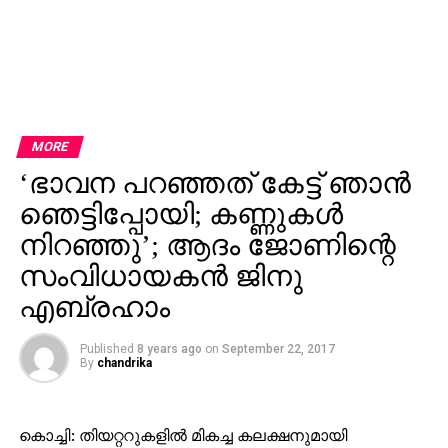
MORE
‘ഭാവന പറഞ്ഞത് കേട്ട് ഞാന്‍
ഞെട്ടിപ്പോയി; കണ്ണുകള്‍
നിറഞ്ഞു’; ആദം ജോണിന്റെ
സംവിധായകന്‍ ജിനു
എബ്രഹാം
Published
8 years ago
on
September 22, 2017
By
chandrika
കൊച്ചി: തിയറ്ററുകളില്‍ മികച്ച കലക്ഷനുമായി