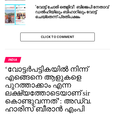
പ്രചരിച്ചതിന് പിന്നാലെ അജയ്പൂര്‍ ഗ്രാമമുഖ്യന്‍
‘വോട്ട് ചോരി തെളിവ്’: ബിജെപി നേതാവ്
ഡല്‍ഹിയിലും ബിഹാറിലും വോട്ട്
സുരേന്ദ്ര യാദവ് അടക്കം എട്ടു പേരെ പ്രതിചേര്‍ത്ത്
ചെയ്‌തെന്ന് പ്രതിപക്ഷം
പൊലീസ് കേസെടുത്തു. ഇത്തരം ശിക്ഷാനടപടികള്‍
സംസ്ഥാനത്ത് അനുവദിക്കില്ലെന്നും
കുറ്റക്കാര്‍ക്കെതിരെ കടുത്ത നടപടി തന്നെ
സ്വീകരിക്കുമെന്നും ബിഹാറില്‍ നിന്നുള്ള കേന്ദ്രമന്ത്രി
CLICK TO COMMENT
നന്ദകിഷോര്‍ പറഞ്ഞു.
RELATED TOPICS:
ATTACK
BIHAR
INDIA
UP NEXT
‘വോട്ടര്‍പട്ടികയില്‍ നിന്ന്
ദുരിതക്കടല്‍ താണ്ടി; ജംഷീല കുതിച്ചത്
സ്വര്‍ണത്തിലേക്ക്
എങ്ങെനെ ആളുകളെ
പുറത്താക്കാം എന്ന
DON'T MISS
‘ഷാ സാദ’യെക്കുറിച്ച് പറയാന്‍ പാടില്ലെങ്കില്‍
ലക്ഷ്യത്തോടെയാണ് sir
മറ്റുള്ളവരെക്കുറിച്ചും പാടില്ല: രാഹുല്‍ ഗാന്ധി
കൊണ്ടുവന്നത്’: അഡ്വ.
ഹാരിസ് ബീരാൻ എംപി