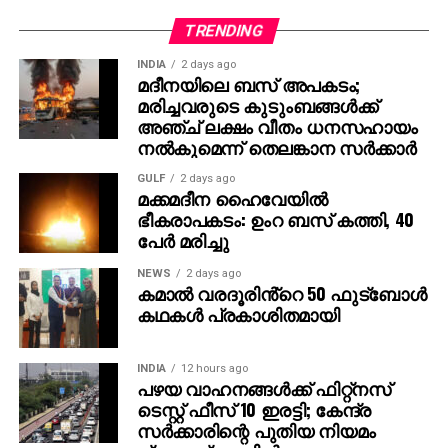
ട്രെന്‍ഡിങ് പട്ടികയില്‍ മുന്നിലാണ്. 130ണ്മ100 അടി
TRENDING
വലുപ്പത്തിലുള്ള പ്രത്യേക സ്‌ക്രീനില്‍ പ്രേക്ഷകര്‍ക്ക്
INDIA
2 days ago
മുന്നില്‍ ട്രെയിലര്‍ പ്രദര്‍ശിപ്പിച്ചു.
മദീനയിലെ ബസ് അപകടം;
മരിച്ചവരുടെ കുടുംബങ്ങള്‍ക്ക്
ട്രെയിലര്‍ സി.ഇ. 512-ലെ വാരണാസിയുടെ
അഞ്ച് ലക്ഷം വീതം ധനസഹായം
ദൃശ്യങ്ങളോടെ തുടങ്ങുന്നു. തുടര്‍ന്ന് 2027ല്‍
നല്‍കുമെന്ന് തെലങ്കാന സര്‍ക്കാര്‍
ഭൂമിയിലേക്ക് വരുന്നു എന്നു കാണിക്കുന്ന ‘ശാംഭവി’ എന്ന
GULF
2 days ago
ഛിന്നഗ്രഹം, അന്റാര്‍ട്ടിക്കയിലെ റോസ് ഐസ്
മക്കമദീന ഹൈവേയില്‍
ഷെല്‍ഫ്, ആഫ്രിക്കയിലെ അംബോസെലി വനം,
ഭീകരാപകടം: ഉംറ ബസ് കത്തി, 40
ബി.സി.ഇ 7200-ലെ ലങ്കാനഗരം, വാരണാസിയിലെ
പേര്‍ മരിച്ചു
മണികര്‍ണികാ ഘട്ട് തുടങ്ങിയ ഭീമാകാര
NEWS
2 days ago
ദൃശ്യവിശേഷങ്ങള്‍ അതിശയത്തോടെ
കമാൽ വരദൂരിൻ്റെ 50 ഫുട്ബോൾ
അവതരിപ്പിക്കുന്നു.
കഥകൾ പ്രകാശിതമായി
കയ്യില്‍ ത്രിശൂലം പിടിച്ച് കാളയുടെ പുറത്ത്
INDIA
12 hours ago
സവാരിയുമായി എത്തുന്ന രുദ്രയായി മഹേഷ്
പഴയ വാഹനങ്ങള്‍ക്ക് ഫിറ്റ്‌നസ്
ബാബുവിന്റെ എന്‍ട്രിയാണ് ട്രെയിലറിന്റെ ഹൈലൈറ്റ്.
ടെസ്റ്റ് ഫീസ് 10 ഇരട്ടി; കേന്ദ്ര
അതേപോലെ, വേദിയിലേക്കും മഹേഷ് ബാബു
സര്‍ക്കാരിന്റെ പുതിയ നിയമം
കാളപ്പുറത്ത് സവാരിയായി എത്തിയപ്പോള്‍ 60,000-