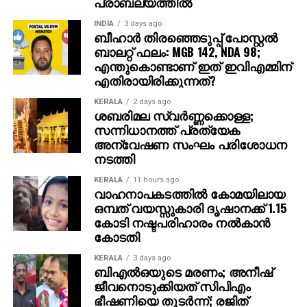
പ്രാബല്യത്തില്‍
ത്തിലധികം പ്രേക്ഷകര്‍ കൈയ്യടി മുഴക്കി വരവേറ്റു.
INDIA
3 days ago
ബീഹാർ തിരഞ്ഞെടുപ്പ് പോസ്റ്റൽ
ഐമാക്‌സ് ഫോര്‍മാറ്റിലാണ് ഈ ചിത്രം ഒരുക്കുന്നത്.
ബാലറ്റ് ഫലം: MGB 142, NDA 98;
അതിനാല്‍ തന്നെ തിയേറ്ററുകളില്‍ അത്ഭുതകരമായ
എന്തുകൊണ്ടാണ് ഇത് ഇവിഎമ്മിന്
എതിരായിരിക്കുന്നത്?
കാഴ്ചാനുഭവം സമ്മാനിക്കുമെന്നുറപ്പ്. ബാഹുബലി,
ഞഞഞ എന്നിവയുടെ സംവിധായകന്‍ രാജമൗലിയുടെ
KERALA
2 days ago
ഈ ബ്രഹ്‌മാണ്ഡ പ്രോജക്റ്റ് 2027-ല്‍
ശബരിമല സ്വര്‍ണ്ണക്കൊള്ള;
സന്നിധാനത്ത് പ്രത്യേക
തിയേറ്ററുകളിലേക്ക് എത്തും.
അന്വേഷണ സംഘം പരിശോധന
നടത്തി
KERALA
11 hours ago
വാഹനാപകടത്തില്‍ കോമയിലായ
ഒമ്പത് വയസ്സുകാരി ദൃഷാനക്ക് 1.15
കോടി നഷ്ടപരിഹാരം നല്‍കാന്‍
കോടതി
KERALA
3 days ago
ബിഎല്‍ഒയുടെ മരണം; അനീഷ്
ജീവനൊടുക്കിയത് സിപിഎം
ഭീഷണിയെ തുടര്‍ന്ന്; രജിത്