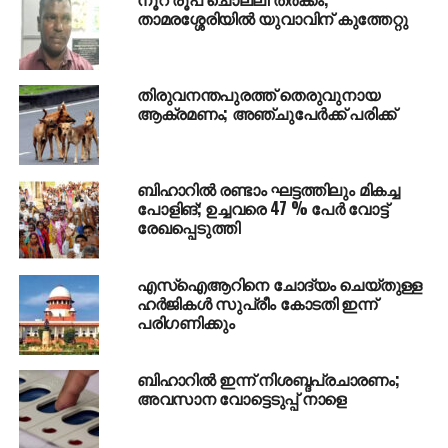
താമരശ്ശേരിയില്‍ യുവാവിന് കുത്തേറ്റു
തിരുവനന്തപുരത്ത് തെരുവുനായ
ആക്രമണം; അഞ്ചുപേര്‍ക്ക് പരിക്ക്
ബിഹാറിൽ രണ്ടാം ഘട്ടത്തിലും മികച്ച
പോളിങ്; ഉച്ചവരെ 47 % പേർ വോട്ട്
രേഖപ്പെടുത്തി
സര്‍ക്കാര്‍ ഉത്തരവുമായി ബന്ധപ്പെട്ട ഒരു കാര്യം
എസ്‌ഐആറിനെ ചോദ്യം ചെയ്തുള്ള
അറിയുന്നതിന് വേണ്ടിയായിരുന്നു മഹേഷ് താക്കൂര്‍
ഹര്‍ജികള്‍ സുപ്രീം കോടതി ഇന്ന്
പരിഗണിക്കും
ഗ്രാമത്തലവന്റെ വീട്ടിലെത്തിയത്. ബാര്‍ബര്‍
സമുദായത്തില്‍പ്പെട്ട ഇദ്ദേഹം വീട്ടില്‍ സ്ത്രീകള്‍
മാത്രമുള്ളപ്പോള്‍ വാതിലില്‍ മുട്ടാതെ അകത്ത്
ബിഹാറിൽ ഇന്ന് നിശബ്ദപ്രചാരണം;
അവസാന വോട്ടെടുപ്പ് നാളെ
കയറിയതാണ് ഗ്രാമമുഖ്യനെ ചൊടിപ്പിച്ചത്.
തുടര്‍ന്ന് നാട്ടുകൂട്ടം വിളിച്ചു ചേര്‍ത്ത് ഗ്രാമ മുഖ്യന്‍
കടുത്തശിക്ഷ വിധിക്കുകയായിരുന്നു. വീഡിയോ