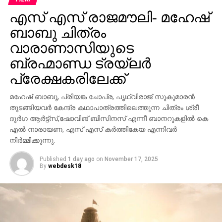
എസ് എസ് രാജമൗലി- മഹേഷ്
ബാബു ചിത്രം
വാരാണാസിയുടെ
ബ്രഹ്മാണ്ഡ ട്രയ്ലർ
പ്രേക്ഷകരിലേക്ക്
മഹേഷ് ബാബു, പ്രിയങ്ക ചോപ്ര, പൃഥ്വിരാജ് സുകുമാരൻ
തുടങ്ങിയവർ കേന്ദ്ര കഥാപാത്രത്തിലെത്തുന്ന ചിത്രം ശ്രീ
ദുർഗ ആർട്ട്സ്,ഷോവിങ് ബിസിനസ് എന്നീ ബാനറുകളിൽ കെ
എൽ നാരായണ, എസ് എസ് കർത്തികേയ എന്നിവർ
നിർമ്മിക്കുന്നു.
Published
1 day ago
on
November 17, 2025
By
webdesk18