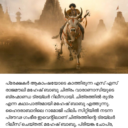
പ്രേക്ഷകർ ആകാംഷയോടെ കാത്തിരുന്ന എസ് എസ്
രാജമൗലി മഹേഷ് ബാബു ചിത്രം വാരാണാസിയുടെ
ബ്രഹ്മാണ്ഡ ട്രയ്ലർ റിലീസായി. ചിത്രത്തിൽ രുദ്ര
എന്ന കഥാപാത്രമായി മഹേഷ് ബാബു എത്തുന്നു.
ഹൈദരാബാദിലെ റാമോജി ഫിലിം സിറ്റിയിൽ നടന്ന
പ്രൗഢ ഗംഭീര ഇവെന്റിലാണ് ചിത്രത്തിന്റെ ട്രയ്ലർ
റിലീസ് ചെയ്തത്. മഹേഷ് ബാബു, പ്രിയങ്ക ചോപ്ര,