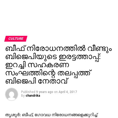
CULTURE
ബീഫ് നിരോധനത്തില്‍ വീണ്ടും
ബിജെപിയുടെ ഇരട്ടത്താപ്പ്:
ഇറച്ചി സഹകരണ
സംഘത്തിന്റെ തലപ്പത്ത്
ബിജെപി നേതാവ്
Published
9 years ago
on
April 4, 2017
By
chandrika
തൃശൂര്‍: ബീഫ്, ഗോവധ നിരോധനങ്ങളെക്കുറിച്ച്