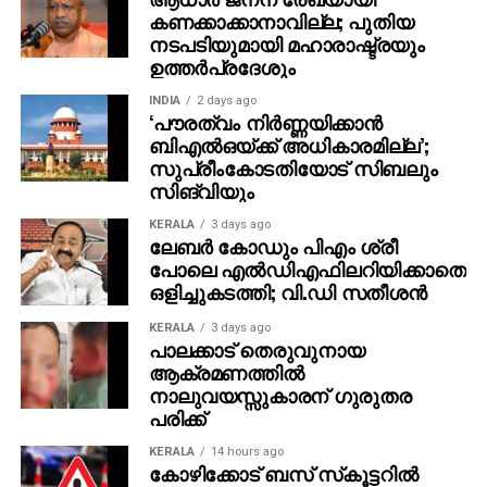
വ്യക്തമാക്കുന്നു. ഛായാഗ്രഹണം-അയാസ് ഹസന്‍,
കണക്കാക്കാനാവില്ല; പുതിയ
സംഗീതം-ഗോവിന്ദ് വസന്ത, എഡിറ്റിംഗ്-സംഗീത്
നടപടിയുമായി മഹാരാഷ്ട്രയും
പ്രതാപ്, കല-അരവിന്ദ് വിശ്വനാഥന്‍, വസ്ത്രാലങ്കാരം-
ഉത്തർപ്രദേശും
ഇര്‍ഷാദ് ചെറുകുന്ന്, മേക്കപ്പ്-സുധി സുരേന്ദ്രന്‍, സിങ്ക്
INDIA
2 days ago
സൗണ്ട്-വൈശാഖ് തുടങ്ങിയവരാണ് പ്രധാന
‘പൗരത്വം നിര്‍ണ്ണയിക്കാന്‍
വിഭാഗങ്ങള്‍ കൈകാര്യം ചെയ്തത്. പോസ്റ്റര്‍
ബിഎല്‍ഒയ്ക്ക് അധികാരമില്ല’;
സുപ്രീംകോടതിയോട് സിബലും
ഡിസൈന്‍ ആനന്ദ് രാജേന്ദ്രന്‍, സ്റ്റില്‍സ് എസ്ബികെ
സിങ്‌വിയും
ഷുഹൈബ് എന്നിവരാണ് നിര്‍വഹിച്ചത്. 2025 നവംബര്‍
20ന് ഗോവയില്‍ ആരംഭിച്ച 56ാമത് ഇന്ത്യന്‍
KERALA
3 days ago
ലേബര്‍ കോഡും പിഎം ശ്രീ
അന്താരാഷ്ട്ര ചലച്ചിത്രോത്സവം നവംബര്‍ 28ന്
പോലെ എല്‍ഡിഎഫിലറിയിക്കാതെ
സമാപിച്ചു.
ഒളിച്ചുകടത്തി; വി.ഡി സതീശന്‍
KERALA
3 days ago
പാലക്കാട് തെരുവുനായ
ആക്രമണത്തില്‍
നാലുവയസ്സുകാരന് ഗുരുതര
പരിക്ക്
KERALA
14 hours ago
കോഴിക്കോട് ബസ് സ്‌കൂട്ടറില്‍