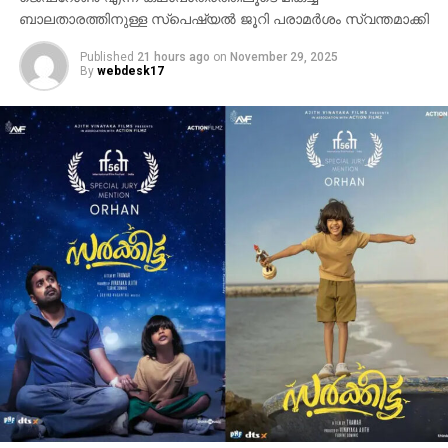
ബാലതാരത്തിനുള്ള സ്‌പെഷ്യല്‍ ജൂറി പരാമര്‍ശം സ്വന്തമാക്കി
Published
21 hours ago
on
November 29, 2025
By
webdesk17