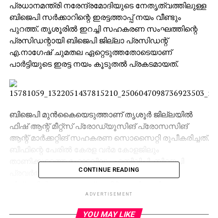
പ്രധാനമന്ത്രി നരേന്ദ്രമോദിയുടെ നേതൃത്വത്തിലുള്ള
ബിജെപി സര്‍ക്കാറിന്റെ ഇരട്ടത്താപ്പ് നയം വീണ്ടും
പുറത്ത്. തൃശൂരില്‍ ഇറച്ചി സഹകരണ സംഘത്തിന്റെ
പ്രസിഡന്റായി ബിജെപി ജില്ലാ പ്രസിഡന്റ്
എ.നാഗേഷ് ചുമതല ഏറ്റെടുത്തതോടെയാണ്
പാര്‍ട്ടിയുടെ ഇരട്ട നയം കൂടുതല്‍ പ്രകടമായത്.
ബിജെപി മുന്‍കൈയെടുത്താണ് തൃശൂര്‍ ജില്ലയില്‍
ഫിഷ് ആന്റ് മീറ്റ്‌സ് പ്രോഡ്യൂസിങ് പ്രോസസിങ്
ആന്റ് മാര്‍ക്കറ്റിങ് സഹകരണ സൊസൈറ്റി രൂപീകരിച്ചത്.
ബീഫിന്റെ പേരില്‍ കേരള വര്‍മ കോളജിലും
താണിക്കുടത്തെ ഹോട്ടലിലും എബിവിപി-ബിജെപി
CONTINUE READING
പ്രവര്‍ത്തകര്‍ അക്രമം അഴിച്ചുവിട്ടിരുന്നു. ഇതേ
ജില്ലയില്‍ തന്നെയാണ് മുതിര്‍ന്ന ബിജെപി
നേതാക്കളുടെ നേതൃത്വത്തില്‍ ഇറച്ചി സഹകരണ
ADVERTISEMENT
സംഘം പ്രവര്‍ത്തിക്കുന്നത് എന്നത് ശ്രദ്ധേയമാണ്.
YOU MAY LIKE