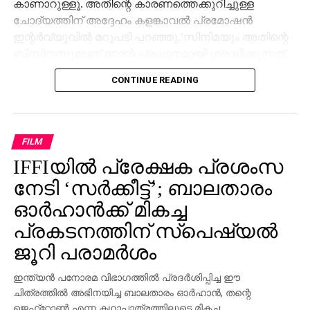
കാണാറുള്ളൂ. അതിന്റെ കാരണത്തെക്കുറിച്ചുള്ള
ചോദ്യത്തിന് അദ്ദേഹം കളങ്കാവല്‍ പ്രമോഷന്‍
ഇന്റര്‍വ്യൂവില്‍ മറുപടി പറഞ്ഞു.’സിനിമയും അതിന്റെ
ബിസിനസുമാണ് ഞാന്‍ പ്രധാനമായി ശ്രദ്ധിക്കുന്നത്.
ജനങ്ങള്‍ക്ക് മുന്നില്‍ സംസാരിക്കാന്‍ അറിയില്ല.
CONTINUE READING
പൊതുവേദിയില്‍ സംസാരിക്കാന്‍ പറ്റുന്നില്ല’ അതിന്റെ
പ്രശ്‌നങ്ങളും അനുഭവിച്ചിട്ടുണ്ട്. പൊതുവേദികളില്‍
പങ്കെടുക്കാന്‍ താല്‍പര്യമില്ലെന്നല്ല,
താല്‍പര്യമുണ്ട്’പക്ഷേ കഴിയുന്നില്ല. പിന്നെ പത്ത്
FILM
പേരില്‍ രണ്ടുപേര്‍ എനിക്കു ചൊറിയും എന്റെ
IFFIയില്‍ പ്രേക്ഷക പ്രശംസ
സ്വഭാവത്തിന് അനുസരിച്ച് ഞാന്‍ എന്തെങ്കിലുമൊക്കെ
നേടി ‘സര്‍ക്കീട്ട്’; ബാലതാരം
പറയാം, അതാണ് പിന്നെ പ്രശ്‌നമാകുന്നത്.
അതിനേക്കാള്‍ നല്ലത് വീടിനുള്ളില്‍ ഇരിക്കുക
ഓര്‍ഹാന്‍ക്ക് മികച്ച
തന്നെയാണ്, എന്നാണ് വിനായകന്‍ വ്യക്തമാക്കിയത്.
പ്രകടനത്തിന് സ്‌പെഷ്യല്‍
ജൂറി പരാമര്‍ശം
ഇന്ത്യന്‍ പനോരമ വിഭാഗത്തില്‍ പ്രദര്‍ശിപ്പിച്ച ഈ
ചിത്രത്തില്‍ അഭിനയിച്ച ബാലതാരം ഓര്‍ഹാന്‍, തന്റെ
ജെഫ്‌റോണ്‍ എന്ന കഥാപാത്രത്തിലൂടെ മികച്ച