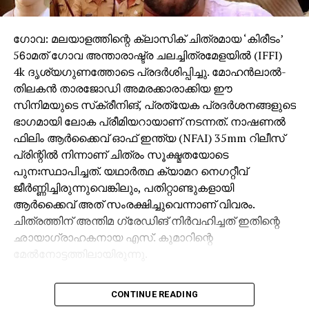
പശ്‌ചാത്തല സംഗീതം- എ വി.പ്രഫുൽചന്ദ്ര, എഡിറ്റർ-
ഫൈസൽ മഹാദിക്, ഗാനരചന, സംഭാഷണം-ഗുരു
താക്കൂർ, ഓൺ സെറ്റ് എഡിറ്റർ-സുദർശൻ സത്പുതേ,
ഗോവ: മലയാളത്തിന്റെ ക്ലാസിക് ചിത്രമായ ‘കിരീടം’
സൌണ്ട് ഡിസൈൻ-ശിശിർ ചൌസാൽക്കർ, അക്ഷയ്
56ാമത് ഗോവ അന്താരാഷ്ട്ര ചലച്ചിത്രമേളയില്‍ (IFFI)
വൈദ്യ, പ്രൊഡക്ഷൻ ഡിസൈൻ-സഞ്ജീവ് റാണെ,
4k ദൃശ്യഗുണത്തോടെ പ്രദര്‍ശിപ്പിച്ചു. മോഹന്‍ലാല്‍-
കോസ്റ്റ്യൂം ഡിസൈൻ-സച്ചിൻ ലോവലേക്കർ, മേക്കപ്പ്
തിലകന്‍ താരജോഡി അമരക്കാരാക്കിയ ഈ
ഡിസൈൻ-രോഹിത് മഹാദിക്, എക്സിക്യൂട്ടീവ്
സിനിമയുടെ സ്‌ക്രീനിങ്, പ്രത്യേക പ്രദര്‍ശനങ്ങളുടെ
പ്രൊഡ്യൂസർ-ചന്ദ്രശേഖർ നന്നവെയർ,
ഭാഗമായി ലോക പ്രീമിയറായാണ് നടന്നത്. നാഷണല്‍
നൃത്തസംവിധായക-സോണിയ പാർച്ചൂരെ, പൂജ കാലെ,
ഫിലിം ആര്‍ക്കൈവ് ഓഫ് ഇന്ത്യ (NFAI) 35mm റിലീസ്
പോസ്റ്റ് പ്രൊഡക്ഷൻ സൂപ്പർവൈസർ-സിദ്ധാന്ത്
പ്രിന്റില്‍ നിന്നാണ് ചിത്രം സൂക്ഷ്മതയോടെ
പാട്ടീൽ, കൺസെപ്റ്റ് ആർട്ട്-ആശിഷ് ബോയാനെ,
പുനഃസ്ഥാപിച്ചത്. യഥാര്‍ത്ഥ ക്യാമറ നെഗറ്റീവ്
നിർമ്മാണ ടീം- വിക്രാന്ത് ഷിൻഡെ, അക്ഷയ്
ജീര്‍ണ്ണിച്ചിരുന്നുവെങ്കിലും, പതിറ്റാണ്ടുകളായി
കോലാപൂർക്കർ, സിദ്ധാർത്ഥ ശങ്കര, നരേന്ദ്ര റാസൽ,
ആര്‍ക്കൈവ് അത് സംരക്ഷിച്ചുവെന്നാണ് വിവരം.
സംവിധാന ടീം- മോഹിത് കുണ്ടെ, സിദ്ധാന്ത് പാട്ടീൽ,
ചിത്രത്തിന് അന്തിമ ഗ്രേഡിങ് നിര്‍വഹിച്ചത് ഇതിന്റെ
ഹൃതുജ വാസൈകർ, ആശിഷ് മോറെ, റീ-
ഛായാഗ്രാഹകനായ എസ്. കുമാറിന്റെ
റെക്കോർഡിംഗ്-വിത്തൽ ഗോർ, ആക്ഷൻ-ബികാഷ്
മേല്‍നോട്ടത്തിലായിരുന്നു.
കുമാർ സിംഗ്, ഡിഐ & വിഎഫ്എക്സ്-ന്യൂബ്
സിറസ്, കളറിസ്റ്റ്-ഹാനി ഹാലിം, ചീഫ് അസിസ്റ്റന്റ്
ചിത്രം വീണ്ടും ബിഗ് സ്‌ക്രീനിലേക്ക്
CONTINUE READING
ഡയറക്ടർ-സേജൽ രൺദീവ്, അനികേത് സാനെ,
തിരിച്ചെത്തിയതിനെക്കുറിച്ച് മോഹന്‍ലാല്‍ പ്രതികരിച്ചു.