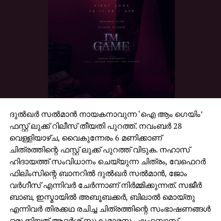
തിരക്കഥയും സിബി മലയില്‍ സംവിധാനം ചെയ്ത
സംവിധാന മികവും ഒന്നിച്ചെത്തി 1989 ജൂലൈ ഏഴിന്
പുറത്തിറങ്ങിയ കിരീടം, ഒരു യുവാവിന്റെ ജീവിതം
സാഹചര്യങ്ങള്‍ എങ്ങനെ വഴിമാറിക്കുന്നു എന്നതിന്റെ
കടുത്ത സാമൂഹിക-വൈകാരിക അവതരണമാണ്. ഈ
ചിത്രത്തിലെ അഭിനയത്തിന് മോഹന്‍ലാലിന് ദേശീയ
ചലച്ചിത്ര പുരസ്‌കാരത്തില്‍ പ്രത്യേക പരാമര്‍ശം
ലഭിച്ചിരുന്നു. മോഹന്‍ലാല്‍ അഭിനയിച്ച ‘ഭരതം’
ഉള്‍പ്പെടെ നിരവധി ക്ലാസിക് സിനിമകളുടെ
ദുല്‍ഖര്‍ സല്‍മാന്‍ നായകനാവുന്ന ‘ഐ ആം ഗെയിം’
റെസ്റ്ററേഷന്‍ നടപടികളും ഇപ്പോള്‍
ഫസ്റ്റ് ലുക്ക് റിലീസ് തീയതി പുറത്ത്. നവംബര്‍ 28
അവസാനഘട്ടത്തിലാണ്.
വെള്ളിയാഴ്ച, വൈകുന്നേരം 6 മണിക്കാണ്
ചിത്രത്തിന്റെ ഫസ്റ്റ് ലുക്ക് പുറത്ത് വിടുക. നഹാസ്
ഹിദായത്ത് സംവിധാനം ചെയ്യുന്ന ചിത്രം, വേഫെറര്‍
ഫിലിംസിന്റെ ബാനറില്‍ ദുല്‍ഖര്‍ സല്‍മാന്‍, ജോം
വര്‍ഗീസ് എന്നിവര്‍ ചേര്‍ന്നാണ് നിര്‍മ്മിക്കുന്നത്. സജീര്‍
ബാബ, ഇസ്മായില്‍ അബൂബക്കര്‍, ബിലാല്‍ മൊയ്തു
എന്നിവര്‍ തിരക്കഥ രചിച്ച ചിത്രത്തിന്റെ സംഭാഷണങ്ങള്‍
ഒരുക്കിയത് ആദര്‍ശ് സുകുമാരനും ഷഹബാസ്