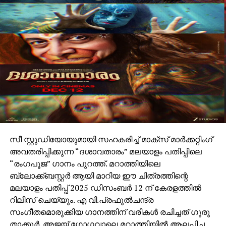
സീ സ്റ്റുഡിയോയുമായി സഹകരിച്ച് മാക്സ് മാർക്കറ്റിംഗ്
അവതരിപ്പിക്കുന്ന “ദശാവതാരം” മലയാളം പതിപ്പിലെ
“രംഗപൂജ” ഗാനം പുറത്ത്. മറാത്തിയിലെ
ബ്ലോക്ക്ബസ്റ്റർ ആയി മാറിയ ഈ ചിത്രത്തിന്റെ
മലയാളം പതിപ്പ് 2025 ഡിസംബർ 12 ന് കേരളത്തിൽ
റിലീസ് ചെയ്യും. എ വി.പ്രഫുൽചന്ദ്ര
സംഗീതമൊരുക്കിയ ഗാനത്തിന് വരികൾ രചിച്ചത് ഗുരു
താക്കൂർ. അജയ് ഗോഗവാലെ മറാത്തിയിൽ ആലപിച്ച