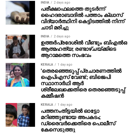
INDIA
2 days ago
ബിജോയ്, എഡിറ്റിംഗ്- ചമന്‍ ചാക്കോ, പ്രൊഡക്ഷന്‍
പരീക്ഷാഫലത്തെ തുടര്‍ന്ന്
ഡിസൈനര്‍- അജയന്‍ ചാലിശ്ശേരി, മേക്കപ്പ് –
ഹൈദരാബാദില്‍ പത്താം ക്ലാസ്
വിദ്യാര്‍ത്ഥിനി കെട്ടിടത്തില്‍ നിന്ന്
റോണക്‌സ് സേവ്യര്‍. കോസ്റ്റ്യൂം- മഷര്‍ ഹംസ,
ചാടി മരിച്ചു
പ്രൊഡക്ഷന്‍ കണ്‍ട്രോളര്‍- ദീപക് പരമേശ്വരന്‍,
അസോസിയേറ്റ് ഡയറക്ടര്‍- രോഹിത് ചന്ദ്രശേഖര്‍.
INDIA
2 days ago
ഉത്തര്‍പ്രദേശില്‍ വീണ്ടും ബിഎല്‍ഒ
ഗാനരചന- മനു മഞ്ജിത്ത്, വിനായക് ശശികുമാര്‍, VFX –
ആത്മഹത്യ; രണ്ടാഴ്ചയ്ക്കിടെ
തൗഫീഖ് – എഗ്വൈറ്റ്, പോസ്റ്റര്‍ ഡിസൈന്‍- ടെന്‍
ആറാമത്തെ സംഭവം
പോയിന്റ്, സൗണ്ട് ഡിസൈന്‍- സിങ്ക് സിനിമ, സൗണ്ട്
മിക്‌സ് – കണ്ണന്‍ ഗണപത്, സ്റ്റില്‍സ്- എസ് ബി കെ,
KERALA
1 day ago
‘തെരഞ്ഞെടുപ്പ് പ്രചാരണത്തിൽ
പിആര്‍ഒ- ശബരി
ഐപിഎസ് വേണ്ട’; ബിജെപി
സ്ഥാനാർഥി ആർ
ശ്രീലേഖക്കെതിരെ തെരഞ്ഞെടുപ്പ്
കമ്മീഷൻ
KERALA
1 day ago
പത്തനംതിട്ടയില്‍ ഓട്ടോ
മറിഞ്ഞുണ്ടായ അപകടം;
ഡ്രൈവര്‍ക്കെതിരെ പൊലീസ്
കേസെടുത്തു