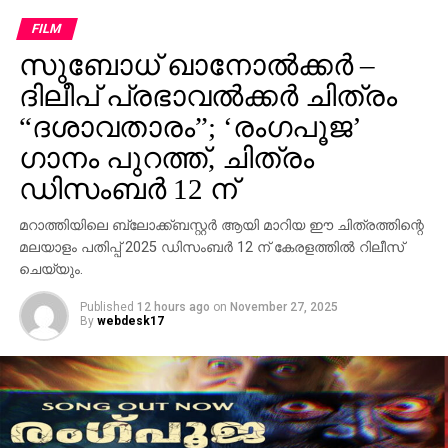
FILM
സുബോധ് ഖാനോൽക്കർ –
ദിലീപ് പ്രഭാവൽക്കർ ചിത്രം
“ദശാവതാരം”; ‘രംഗപൂജ’
ഗാനം പുറത്ത്, ചിത്രം
ഡിസംബർ 12 ന്
മറാത്തിയിലെ ബ്ലോക്ക്ബസ്റ്റർ ആയി മാറിയ ഈ ചിത്രത്തിന്റെ
മലയാളം പതിപ്പ് 2025 ഡിസംബർ 12 ന് കേരളത്തിൽ റിലീസ്
ചെയ്യും.
Published
12 hours ago
on
November 27, 2025
By
webdesk17