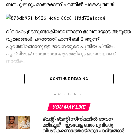
ബന്ധുക്കളും മാത്രമാണ് ചടങ്ങില്‍ പങ്കെടുത്തത്.
വിവാഹം ഉടനുണ്ടാകില്ലെന്നാണ് ഭാവനയോട് അടുത്ത
വൃത്തങ്ങള്‍ പറഞ്ഞത്. ഹണി ബീ-2 ആണ്
പുറത്തിറങ്ങാനുള്ള ഭാവനയുടെ പുതിയ ചിത്രം.
പൃഥ്വിരാജ് നായനായ ആദത്തിലും ഭാവനയാണ്
നായിക.
CONTINUE READING
RELATED TOPICS:
#BHAVANA
ACTRESS BHAVANA
ADVERTISEMENT
UP NEXT
YOU MAY LIKE
എക്‌സിറ്റ് പോള്‍: പഞ്ചാബ് കോണ്‍ഗ്രസിന്;
സര്‍വേ ഫലം ഇങ്ങനെ
ട്വന്റി-ട്വന്റി സിനിമയില്‍ ഭാവന
മരിച്ചോ? ; ഇടവേള ബാബുവിന്റെ
DON'T MISS
വിശദീകരണത്തോട് മറുചോദ്യങ്ങള്‍
ഹിജാബ് വിവാദം: വനിതാ ജനപ്രതിനിധികളെ
അപമാനിച്ചതിനെതിരെ ഇ.ടി പാര്‍ലമെന്റില്‍