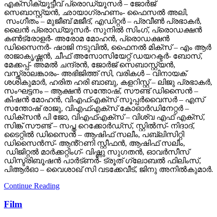
എക്സിക്യൂട്ടീവ് പ്രൊഡ്യൂസർ – ജോർജ്
സെബാസ്റ്റ്യൻ, ഛായാഗ്രഹണം- ഫൈസൽ അലി,
സംഗീതം – മുജീബ് മജീദ്, എഡിറ്റർ – പ്രവീൺ പ്രഭാകർ,
ലൈൻ പ്രൊഡ്യൂസർ- സുനിൽ സിംഗ്, പ്രൊഡക്ഷൻ
കൺട്രോളർ- അരോമ മോഹൻ, പ്രൊഡക്ഷൻ
ഡിസൈനർ- ഷാജി നടുവിൽ, ഫൈനൽ മിക്സ് – എം ആർ
രാജാകൃഷ്ണൻ, ചീഫ് അസോസിയേറ്റ് ഡയറക്ടർ- ബോസ്,
മേക്കപ്പ്- അമൽ ചന്ദ്രൻ, ജോർജ് സെബാസ്റ്റ്യൻ,
വസ്ത്രാലങ്കാരം- അഭിജിത്ത് സി, വരികൾ – വിനായക്
ശശികുമാർ, ഹരിത ഹരി ബാബു, കളറിസ്റ്റ് – ലിജു പ്രഭാകർ,
സംഘട്ടനം – ആക്ഷൻ സന്തോഷ്, സൗണ്ട് ഡിസൈൻ –
കിഷൻ മോഹൻ, വിഎഫ്എക്സ് സൂപ്പർവൈസർ – എസ്
സന്തോഷ് രാജു, വിഎഫ്എക്സ് കോഓർഡിനേറ്റർ –
ഡിക്സൻ പി ജോ, വിഎഫ്എക്സ് – വിശ്വ എഫ് എക്സ്,
സിങ്ക് സൗണ്ട് – സപ്ത റെക്കോർഡ്സ്, സ്റ്റിൽസ്- നിദാദ്,
ടൈറ്റിൽ ഡിസൈൻ – ആഷിഫ് സലീം, പബ്ലിസിറ്റി
ഡിസൈൻസ്- ആൻ്റണി സ്റ്റീഫൻ, ആഷിഫ് സലീം,
ഡിജിറ്റൽ മാർക്കറ്റിംഗ്- വിഷ്ണു സുഗതൻ, ഓവർസീസ്
ഡിസ്ട്രിബൂഷൻ പാർട്ണർ- ട്രൂത് ഗ്ലോബൽ ഫിലിംസ്,
പിആർഓ – വൈശാഖ് സി വടക്കേവീട്, ജിനു അനിൽകുമാർ.
Continue Reading
Film