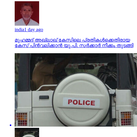
india
1 day ago
മുഹമ്മദ് അഖ്‌ലാഖ് കേസിലെ പ്രതികള്‍ക്കെതിരായ
കേസ് പിന്‍വലിക്കാന്‍ യു.പി. സര്‍ക്കാര്‍ നീക്കം തുടങ്ങി