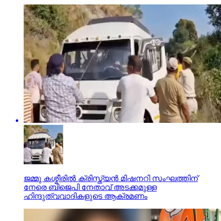
ജമ്മു കശ്മീരില്‍ ക്രിസ്ത്യന്‍ മിഷനറി സംഘത്തിന്
നേരെ ബിജെപി നേതാവ് അടക്കമുള്ള
ഹിന്ദുത്വവാദികളുടെ ആക്രമണം