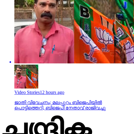
Video Stories
12 hours ago
ജാതി വിവേചനം; മലപ്പുറം ബിജെപിയില്‍
പൊട്ടിത്തെറി, ബിജെപി നേതാവ് രാജിവച്ചു