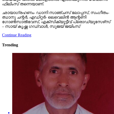
ഫിലിംസ് തന്നെയാണ്.
ഛായാഗ്രഹണം- ഡാനി സാഞ്ചസ് ലോപ്പസ്, സംഗീതം-
ഝാനു ചന്റര്‍, എഡിറ്റര്‍- ലെവെലിന്‍ ആന്റണി
ഗോണ്‍സാല്‍വേസ്, എക്‌സിക്യൂട്ടീവ് പ്രൊഡ്യൂസേഴ്‌സ്
– സായ് കൃഷ്ണ ഗഡ്വാള്‍, സുജയ് ജയിംസ്
Continue Reading
Trending