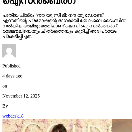
ഐസന്‍ബെര്‍ഗ്
പുതിയ ചിത്രം ‘നൗ യു സീ മീ: നൗ യു ഡോണ്ട്’
എന്നതിന്റെ പ്രമോഷന്റെ ഭാഗമായി ബോംബെ ടൈംസിന്
നല്‍കിയ അഭിമുഖത്തിലാണ് ജെസി ഐസന്‍ബെര്‍ഗ്
രാജമൗലിയെയും ചിത്രത്തെയും കുറിച്ച് അഭിപ്രായം
പ്രകടിപ്പിച്ചത്.
Published
4 days ago
on
November 12, 2025
By
webdesk18