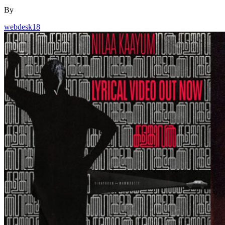
By
webdesk18