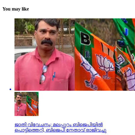
You may like
ജാതി വിവേചനം; മലപ്പുറം ബിജെപിയില്‍
പൊട്ടിത്തെറി, ബിജെപി നേതാവ് രാജിവച്ചു