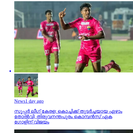
News
1 day ago
സൂപ്പര്‍ ലീഗ് കേരള: കൊച്ചിക്ക് തുടര്‍ച്ചയായ ഏഴാം
തോല്‍വി; തിരുവനന്തപുരം കൊമ്പന്‍സ് ഏക
ഗോളിന് വിജയം