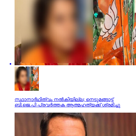
സ്ഥാനാര്‍ഥിത്വം നല്‍കിയില്ല; നെടുമങ്ങാട്ട്
ബി.ജെ.പി പ്രവര്‍ത്തക ആത്മഹത്യക്ക് ശ്രമിച്ചു