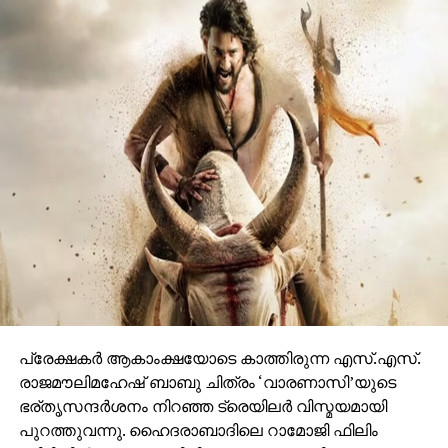
വേദിയിലും മഹേഷ് ബാബു കാളയുടെ പുറത്തു എൻട്രി
ചെയ്തപ്പോൾ അറുപത്തിനായിരത്തിൽപ്പരം കാഴ്ചക്കാർ
നിറഞ്ഞ ഇവന്റിലെ സദസ്സ് ഹർഷാരവം കൊണ്ട്
വേദിയെ ധന്യമാക്കി. ഐമാക്‌സിലാണ് ചിത്രം
ഒരുങ്ങുന്നത് എന്നതിനാല്‍ തന്നെ തിയേറ്ററുകളില്‍
ഗംഭീരമായ കാഴ്ചാനുഭൂതി
സമ്മാനിക്കുമെന്നുറപ്പാണ്.ബാഹുബലിയും ആർ ആർ
ആറും ഒരുക്കിയ രാജമൗലിയുടെ ബ്രഹ്മാണ്ഡ ചിത്രം
വാരണാസി 2027ൽ തിയേറ്ററുകളിലേക്കെത്തും. പി ആർ
ഓ ആൻഡ് മാർക്കറ്റിംഗ് സ്ട്രാറ്റജിസ്റ്റ് : പ്രതീഷ് ശേഖർ.
പ്രേക്ഷകര്‍ ആകാംക്ഷയോടെ കാത്തിരുന്ന എസ്.എസ്.
രാജമൗലിമഹേഷ് ബാബു ചിത്രം ‘വാരണാസി’യുടെ
ഭര്തൃസന്ദര്‍ശനം നിറഞ്ഞ ട്രെയിലര്‍ വിസ്മയമായി
പുറത്തുവന്നു. ഹൈദരാബാദിലെ റാമോജി ഫിലിം