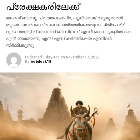
പ്രേക്ഷകരിലേക്ക്
മഹേഷ് ബാബു, പ്രിയങ്ക ചോപ്ര, പൃഥ്വിരാജ് സുകുമാരൻ
തുടങ്ങിയവർ കേന്ദ്ര കഥാപാത്രത്തിലെത്തുന്ന ചിത്രം ശ്രീ
ദുർഗ ആർട്ട്സ്,ഷോവിങ് ബിസിനസ് എന്നീ ബാനറുകളിൽ കെ
എൽ നാരായണ, എസ് എസ് കർത്തികേയ എന്നിവർ
നിർമ്മിക്കുന്നു.
Published
1 day ago
on
November 17, 2025
By
webdesk18