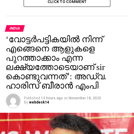
മോദിയുടെ അച്ഛാദിന്‍ സ്വന്തം പാര്‍ട്ടിക്കാര്‍ക്കോ
CLICK TO COMMENT
DON'T MISS
കാവിച്ചെങ്കൊടിക്കെതിരെ വേങ്ങരയുടെ
മഞ്ഞക്കാര്‍ഡ്
INDIA
‘വോട്ടര്‍പട്ടികയില്‍ നിന്ന്
എങ്ങെനെ ആളുകളെ
പുറത്താക്കാം എന്ന
ലക്ഷ്യത്തോടെയാണ് sir
കൊണ്ടുവന്നത്’: അഡ്വ.
ഹാരിസ് ബീരാൻ എംപി
Published
13 hours ago
on
November 18, 2025
By
webdesk14