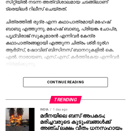
സിറ്റിയില്‍ നടന്ന അതിവിശാലമായ ചടങ്ങിലാണ്
ട്രെയിലര്‍ റിലീസ് ചെയ്തത്.
ചിത്രത്തില്‍ രുദ്ര എന്ന കഥാപാത്രമായി മഹേഷ്
ബാബു എത്തുന്നു. മഹേഷ് ബാബു, പ്രിയങ്ക ചോപ്ര,
പൃഥ്വിരാജ് സുകുമാരന്‍ എന്നിവര്‍ കേന്ദ്ര
കഥാപാത്രങ്ങളായി എത്തുന്ന ചിത്രം ശ്രീ ദുര്ഗ
ആര്‍ട്‌സ്, ഷോവിങ് ബിസിനസ് ബാനറുകളില്‍ കെ.
എല്‍. നാരായണ, എസ്.എസ്. കര്‍ത്തികേയ എന്നിവര്‍
നിര്‍മ്മിക്കുന്നു.
കീരവാണിയാണ് സംഗീതം ഒരുക്കുന്നത്. പുറത്തിറങ്ങിയ
CONTINUE READING
മണിക്കൂറുകള്‍ക്കുള്ളില്‍ തന്നെ 5 മില്യണിലധികം
കാഴ്ചകളുമായി ട്രെയിലര്‍ ലോകവ്യാപകമായി
ട്രെന്‍ഡിങ് പട്ടികയില്‍ മുന്നിലാണ്. 130ണ്മ100 അടി
TRENDING
വലുപ്പത്തിലുള്ള പ്രത്യേക സ്‌ക്രീനില്‍ പ്രേക്ഷകര്‍ക്ക്
INDIA
1 day ago
മുന്നില്‍ ട്രെയിലര്‍ പ്രദര്‍ശിപ്പിച്ചു.
മദീനയിലെ ബസ് അപകടം;
മരിച്ചവരുടെ കുടുംബങ്ങള്‍ക്ക്
ട്രെയിലര്‍ സി.ഇ. 512-ലെ വാരണാസിയുടെ
അഞ്ച് ലക്ഷം വീതം ധനസഹായം