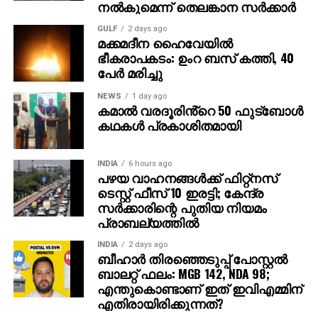
ദൃശ്യങ്ങളോടെ തുടങ്ങുന്നു. തുടര്‍ന്ന് 2027ല്‍
നല്‍കുമെന്ന് തെലങ്കാന സര്‍ക്കാര്‍
ഭൂമിയിലേക്ക് വരുന്നു എന്നു കാണിക്കുന്ന ‘ശാംഭവി’ എന്ന
GULF
2 days ago
ഛിന്നഗ്രഹം, അന്റാര്‍ട്ടിക്കയിലെ റോസ് ഐസ്
മക്കമദീന ഹൈവേയില്‍
ഷെല്‍ഫ്, ആഫ്രിക്കയിലെ അംബോസെലി വനം,
ഭീകരാപകടം: ഉംറ ബസ് കത്തി, 40
ബി.സി.ഇ 7200-ലെ ലങ്കാനഗരം, വാരണാസിയിലെ
പേര്‍ മരിച്ചു
മണികര്‍ണികാ ഘട്ട് തുടങ്ങിയ ഭീമാകാര
NEWS
1 day ago
ദൃശ്യവിശേഷങ്ങള്‍ അതിശയത്തോടെ
കമാൽ വരദൂരിൻ്റെ 50 ഫുട്ബോൾ
അവതരിപ്പിക്കുന്നു.
കഥകൾ പ്രകാശിതമായി
കയ്യില്‍ ത്രിശൂലം പിടിച്ച് കാളയുടെ പുറത്ത്
INDIA
6 hours ago
സവാരിയുമായി എത്തുന്ന രുദ്രയായി മഹേഷ്
പഴയ വാഹനങ്ങള്‍ക്ക് ഫിറ്റ്‌നസ്
ബാബുവിന്റെ എന്‍ട്രിയാണ് ട്രെയിലറിന്റെ ഹൈലൈറ്റ്.
ടെസ്റ്റ് ഫീസ് 10 ഇരട്ടി; കേന്ദ്ര
അതേപോലെ, വേദിയിലേക്കും മഹേഷ് ബാബു
സര്‍ക്കാരിന്റെ പുതിയ നിയമം
കാളപ്പുറത്ത് സവാരിയായി എത്തിയപ്പോള്‍ 60,000-
പ്രാബല്യത്തില്‍
ത്തിലധികം പ്രേക്ഷകര്‍ കൈയ്യടി മുഴക്കി വരവേറ്റു.
INDIA
2 days ago
ബീഹാർ തിരഞ്ഞെടുപ്പ് പോസ്റ്റൽ
ഐമാക്‌സ് ഫോര്‍മാറ്റിലാണ് ഈ ചിത്രം ഒരുക്കുന്നത്.
ബാലറ്റ് ഫലം: MGB 142, NDA 98;
അതിനാല്‍ തന്നെ തിയേറ്ററുകളില്‍ അത്ഭുതകരമായ
എന്തുകൊണ്ടാണ് ഇത് ഇവിഎമ്മിന്
എതിരായിരിക്കുന്നത്?
കാഴ്ചാനുഭവം സമ്മാനിക്കുമെന്നുറപ്പ്. ബാഹുബലി,