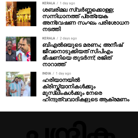
ഞഞഞ എന്നിവയുടെ സംവിധായകന്‍ രാജമൗലിയുടെ
KERALA
1 day ago
ഈ ബ്രഹ്‌മാണ്ഡ പ്രോജക്റ്റ് 2027-ല്‍
ശബരിമല സ്വര്‍ണ്ണക്കൊള്ള;
സന്നിധാനത്ത് പ്രത്യേക
തിയേറ്ററുകളിലേക്ക് എത്തും.
അന്വേഷണ സംഘം പരിശോധന
നടത്തി
KERALA
2 days ago
ബിഎല്‍ഒയുടെ മരണം; അനീഷ്
ജീവനൊടുക്കിയത് സിപിഎം
ഭീഷണിയെ തുടര്‍ന്ന്; രജിത്
നാറാത്ത്
INDIA
1 day ago
ഹരിയാനയില്‍
ക്രിസ്ത്യാനികള്‍ക്കും
മുസ്‌ലിംകള്‍ക്കും നേരെ
ഹിന്ദുത്വവാദികളുടെ ആക്രമണം