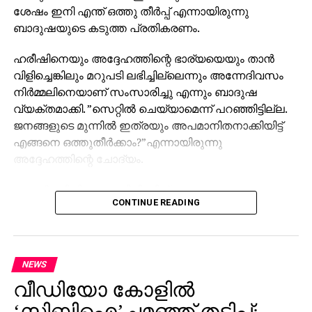
ശേഷം ഇനി എന്ത് ഒത്തു തീര്‍പ്പ് എന്നായിരുന്നു
ബാദുഷയുടെ കടുത്ത പ്രതികരണം.
ഹരീഷിനെയും അദ്ദേഹത്തിന്റെ ഭാര്യയെയും താന്‍
വിളിച്ചെങ്കിലും മറുപടി ലഭിച്ചില്ലെന്നും അന്നേദിവസം
നിര്‍മ്മലിനെയാണ് സംസാരിച്ചു എന്നും ബാദുഷ
വ്യക്തമാക്കി. ”സെറ്റില്‍ ചെയ്യാമെന്ന് പറഞ്ഞിട്ടില്ല.
ജനങ്ങളുടെ മുന്നില്‍ ഇത്രയും അപമാനിതനാക്കിയിട്ട്
എങ്ങനെ ഒത്തുതീര്‍ക്കാം?”എന്നായിരുന്നു
അദ്ദേഹത്തിന്റെ ചോദ്യം.
റേച്ചല്‍ സിനിമയുടെ റിലീസിന് ശേഷം
CONTINUE READING
വിഷയത്തെക്കുറിച്ചുള്ള എല്ലാ വസ്തുതകളും
മാധ്യമങ്ങള്‍ക്കു മുന്നില്‍ വെളിപ്പെടുത്തുമെന്ന് ബാദുഷ
പറഞ്ഞു. തനിക്കെതിരെ ‘കൂലി എഴുത്തുകാര്‍’ വഴി
ആക്രമണം നടക്കുന്നുവെന്നും, ഈ സാഹചര്യത്തില്‍
NEWS
തനിക്കൊപ്പം നില്‍ക്കുന്ന എല്ലാവര്‍ക്കും
വീഡിയോ കോളില്‍
നന്ദിയുണ്ടെന്നും അദ്ദേഹം കൂട്ടിച്ചേര്‍ത്തു.
‘സിബിഐ’ചമഞ്ഞ് തട്ടിപ്പ്;