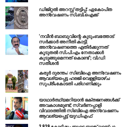
അഞ്ചു ലക്ഷം രൂപ വരെ ഈടാക്കിയതായും
ഡിജിറ്റല്‍ അറസ്റ്റ് തട്ടിപ്പ്: ഏകോപിത
കുറ്റപത്രത്തിലുണ്ട്. 2013ല്‍ ഇന്‍ഡോറില്‍ 20 പേരെ
അന്വേഷണം സി.ബി.ഐക്ക്
പിടികൂടിയതോടെയാണ് വ്യാപം അഴിമതിക്കേസ്
പുറത്താവുന്നത്.
സംസ്ഥാനം ഭരിക്കുന്ന ശിവരാജ് സിങ് ചൗഹാന്‍
‘നവീന്‍ ബാബുവിന്റെ കുടുംബത്തോട്
സര്‍ക്കാറിനെ പ്രതിരോധത്തിലാക്കിയ വ്യാപം
സര്‍ക്കാര്‍ അനീതി കാട്ടി;
അഴിമതിയുടെ പേരില്‍ ബി.ജെ.പി നേതാക്കള്‍,
അന്വേഷണത്തെ എതിര്‍ക്കുന്നത്
കൂടുതല്‍ സി.പി.എം നേതാക്കള്‍
ഉദ്യോഗസ്ഥര്‍, ഇടനിലക്കാര്‍ തുടങ്ങി 2000 പേരെ
കുടുങ്ങുമെന്നത് കൊണ്ട്’; വി.ഡി
അറസ്റ്റു ചെയ്തിരുന്നു.
സതീശന്‍
എന്നാല്‍ രണ്ട് വര്‍ഷം മുമ്പ് വ്യാപം കേസില്‍ സാക്ഷി
കരൂര്‍ ദുരന്തം: സിബിഐ അന്വേഷണം
മൊഴി നല്‍കിയവരെല്ലാം ദുരൂഹ സാഹചര്യത്തില്‍
ആവശ്യപ്പെട്ട ഹരജി വെള്ളിയാഴ്ച
കൊല്ലപ്പെട്ടതോടെയാണ് കേസ് രാജ്യ
സുപ്രീംകോടതി പരിഗണിക്കും
ശ്രദ്ധയിലേക്കു വരുന്നത്.
മുന്‍ മധ്യപ്രദേശ് ഗവര്‍ണറുടെ മകനടക്കം കേസുമായി
യാഥാര്‍ത്ഥ്യമറിയാന്‍ ഭക്തജനങ്ങള്‍ക്ക്
അവകാശമുണ്ട്; സ്വര്‍ണപ്പാളി
ബന്ധപ്പെട്ട 40ലെറെ പേരാണ് ദുരൂഹ സാഹചര്യത്തില്‍
വിവാദത്തില്‍ സിബിഐ അന്വേഷണം
കൊല്ലപ്പെട്ടത്. ചിലരെ പാലങ്ങള്‍ക്ക് താഴെയും
ആവശ്യപ്പെട്ട് യുഡിഎഫ്
റയില്‍വേ ട്രാക്കിലും മരിച്ച നിലയില്‍ കാണപ്പെട്ടപ്പോള്‍,
2,929 കോടി രൂപയുടെ ബാങ്ക് വായ്പാ
മറ്റു ചിലര്‍ നിഗൂഡമായ അസുഖങ്ങള്‍ ബാധിച്ചാണ്