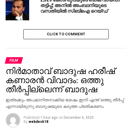
തട്ടിപ്പ്; അനിൽ അംബാനിയുടെ
മരിച്ചത്. മരണങ്ങള്‍ക്കു പിന്നില്‍ ബി. ജെ. പിയാണെന്ന്
വസതിയിൽ സിബിഐ റെയ്ഡ്
കോണ്‍ഗ്രസ് ആരോപിച്ചിരുന്നു.
വ്യാപം അഴിമതി റാക്കറ്റിനെ മറക്കാന്‍
മുഖ്യമന്ത്രിയുടെ നേതൃത്വത്തില്‍ ശ്രമം
CLICK TO COMMENT
നടക്കുന്നതായും കോണ്‍ഗ്രസ് ആരോപിച്ചിരുന്നു.
എന്നാല്‍ ചൗഹാനും ബി.ജെ.പിയും ഈ ആരോപണം
നിഷേധിച്ചിരുന്നു. സംസ്ഥാനം നിയമസഭാ
FILM
തെരഞ്ഞെടുപ്പിനെ അഭിമുഖീകരിക്കാന്‍ പോകുന്ന
സന്ദര്‍ഭത്തിലാണ് സി.ബി.ഐ മുഖ്യമന്ത്രിയെ
നിര്‍മാതാവ് ബാദുഷ ഹരീഷ്
ഒഴിവാക്കി കുറ്റപത്രം സമര്‍പ്പിച്ചത്.
കണാരന്‍ വിവാദം: ഒത്തു
തീര്‍പ്പില്ലെന്ന് ബാദുഷ
RELATED TOPICS:
CBI
VYAPAM
ഇത്രക്കും അപമാനിതനാക്കിയ ശേഷം ഇനി എന്ത് ഒത്തു തീര്‍പ്പ്
UP NEXT
എന്നായിരുന്നു ബാദുഷയുടെ കടുത്ത പ്രതികരണം.
‘രാജ്യസുരക്ഷക്ക് ഭീഷണി’: ആധാറിനെതിരെ
രൂക്ഷ വിമര്‍ശനവുമായി സുബ്രഹ്മണ്യന്‍ സ്വാമി
Published
1 hour ago
on
December 4, 2025
By
webdesk18
DON'T MISS
പി.ടി.എ റഹീം എം.എല്‍.എയുടെ ഇന്നോവ