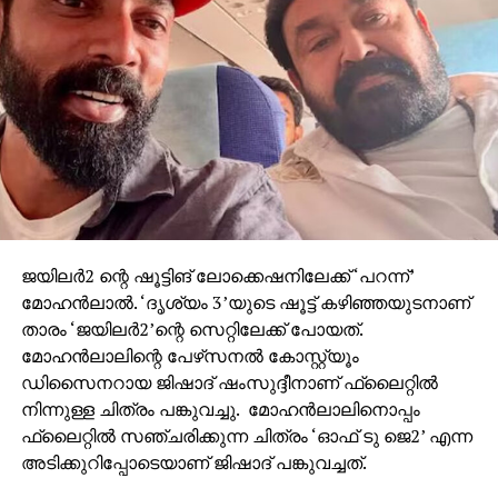
ജയിലര്‍2 ന്റെ ഷൂട്ടിങ് ലോക്കെഷനിലേക്ക് ‘പറന്ന്’
മോഹന്‍ലാല്‍. ‘ദൃശ്യം 3’യുടെ ഷൂട്ട് കഴിഞ്ഞയുടനാണ്
താരം ‘ജയിലര്‍2’ന്റെ സെറ്റിലേക്ക് പോയത്.
മോഹന്‍ലാലിന്റെ പേഴ്‌സനല്‍ കോസ്റ്റ്യൂം
ഡിസൈനറായ ജിഷാദ് ഷംസുദ്ദീനാണ് ഫ്‌ലൈറ്റില്‍
നിന്നുള്ള ചിത്രം പങ്കുവച്ചു. മോഹന്‍ലാലിനൊപ്പം
ഫ്‌ലൈറ്റില്‍ സഞ്ചരിക്കുന്ന ചിത്രം ‘ഓഫ് ടു ജെ2’ എന്ന
അടിക്കുറിപ്പോടെയാണ് ജിഷാദ് പങ്കുവച്ചത്.