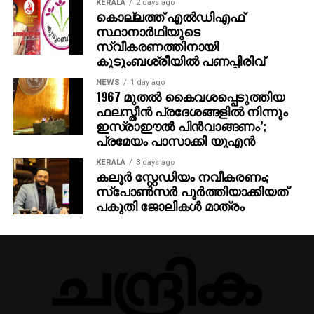
KERALA
2 days ago
കൊല്ലത്ത് എല്‍ഡിഎഫ്
സ്ഥാനാര്‍ഥിയുടെ
സ്വീകരണത്തിനായി
കുടുംബശ്രീയില്‍ പണപ്പിരിവ്
NEWS
1 day ago
1967 മുതല്‍ കൈവശപ്പെടുത്തിയ
ഫലസ്തീന്‍ പ്രദേശങ്ങളില്‍ നിന്നും
ഇസ്രാഈല്‍ പിന്‍വാങ്ങണം’;
പ്രമേയം പാസാക്കി യുഎന്‍
KERALA
3 days ago
കലൂർ സ്റ്റേഡിയം നവീകരണം;
സ്പോൺസർ പൂർത്തിയാക്കിയത്
പകുതി ജോലികൾ മാത്രം