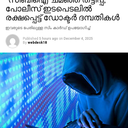
ബാദുഷ പറഞ്ഞതെല്ലാം സെറ്റില്‍
പോലീസ് ഇടപെടലില്‍
ചെയ്യാമെന്നായിരുന്നു ഹരീഷ് കണാരന്റെ പ്രസ്താവന.
രക്ഷപ്പെട്ട് ഡോക്ടര്‍ ദമ്പതികള്‍
ഇതിന് മറുപടിയായി തന്നെയാണ് ബാദുഷ വീണ്ടും
പ്രതികരിച്ചത്.
ഇവരുടെ പേരിലുള്ള സിം കാര്‍ഡ് ഉപയോഗിച്ച്
Published
5 hours ago
on
December 4, 2025
By
webdesk18