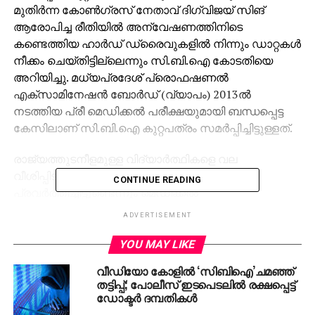
മുതിര്‍ന്ന കോണ്‍ഗ്രസ് നേതാവ് ദിഗ്‌വിജയ് സിങ്
ആരോപിച്ച രീതിയില്‍ അന്വേഷണത്തിനിടെ
കണ്ടെത്തിയ ഹാര്‍ഡ് ഡ്രൈവുകളില്‍ നിന്നും ഡാറ്റകള്‍
നീക്കം ചെയ്തിട്ടില്ലെന്നും സി.ബി.ഐ കോടതിയെ
അറിയിച്ചു. മധ്യപ്രദേശ് പ്രൊഫഷണല്‍
എക്‌സാമിനേഷന്‍ ബോര്‍ഡ് (വ്യാപം) 2013ല്‍
നടത്തിയ പ്രീ മെഡിക്കല്‍ പരീക്ഷയുമായി ബന്ധപ്പെട്ട
കേസിലാണ് സി.ബി.ഐ കുറ്റപത്രം സമര്‍പ്പിച്ചിട്ടുള്ളത്.
രാജ്യത്തുടനീളമുള്ള വിദ്യാര്‍ത്ഥികളെ വല
വീശിപ്പിടിക്കാന്‍ സംഘടിതമായ റാക്കറ്റ്
CONTINUE READING
പ്രവര്‍ത്തിച്ചിട്ടുണ്ടെന്നും മെഡിക്കല്‍
വിദ്യാര്‍ത്ഥികളെന്ന പേരില്‍ ഇവര്‍ക്കു പകരക്കാരായി
ADVERTISEMENT
മറ്റുള്ളവര്‍ 2008 മുതല്‍ പരീക്ഷ എഴുതിയതായും
സി.ബി.ഐ കുറ്റപത്രത്തില്‍ ആരോപിക്കുന്നു.
YOU MAY LIKE
ലക്ഷക്കണക്കിന് രൂപ വാങ്ങി ഇടനിലക്കാര്‍
വീഡിയോ കോളില്‍ ‘സിബിഐ’ചമഞ്ഞ്
ഉത്തരക്കടലാസുകള്‍ വ്യാജമായി തയാറാക്കുന്നതായും
തട്ടിപ്പ്; പോലീസ് ഇടപെടലില്‍ രക്ഷപ്പെട്ട്
വിദ്യാര്‍ത്ഥികള്‍ക്കു വേണ്ടി പ്രൊഫഷണലുകള്‍
ഡോക്ടര്‍ ദമ്പതികള്‍
ചോദ്യങ്ങള്‍ക്കു ഉത്തരം കണ്ടെത്തിയതായും ഇതിന്