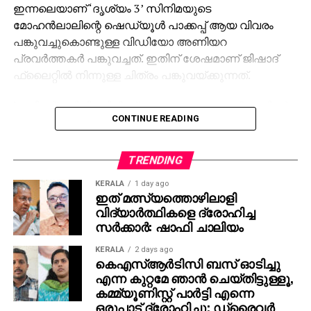
ഇന്നലെയാണ് ‘ദൃശ്യം 3’ സിനിമയുടെ
മോഹന്‍ലാലിന്റെ ഷെഡ്യൂള്‍ പാക്കപ്പ് ആയ വിവരം
പങ്കുവച്ചുകൊണ്ടുള്ള വിഡിയോ അണിയറ
പ്രവര്‍ത്തകര്‍ പങ്കുവച്ചത്. ഇതിന് ശേഷമാണ് ജിഷാദ്
ഫ്‌ലൈറ്റില്‍ നിന്നുള്ള ചിത്രം പങ്കുവയ്ക്കുന്നത്.
‘ജയിലര്‍’ സിനിമയില്‍ ശ്രദ്ധേയമായ മോഹന്‍ലാലിന്റെ
CONTINUE READING
കോസ്റ്റ്യൂം ഡിസൈന്‍ ചെയ്തത് ജിഷാദ് ഷംസുദ്ദീന്‍
ആണ്. ചിത്രം സമൂഹമാധ്യമങ്ങളില്‍
വൈറലായതോടെ ആരാധകരും ആവേശത്തിലാണ്.
TRENDING
‘ജയിലര്‍ 2’ സിനിമയിലും ലാലേട്ടന്റെ കോസ്റ്റ്യൂം
KERALA
1 day ago
‘കത്തണം’ എന്നാണ് ആരാധകര്‍ ആവശ്യപ്പെടുന്നത്.
ഇത് മത്സ്യത്തൊഴിലാളി
മാത്യുവിന്റെ രണ്ടാമത്തെ വരവിനായി കാത്തിരിക്കുന്നു
വിദ്യാര്‍ത്ഥികളെ ദ്രോഹിച്ച
എന്നും ആരാധകര്‍ കുറക്കുന്നു.
സര്‍ക്കാര്‍: ഷാഫി ചാലിയം
KERALA
2 days ago
കെഎസ്ആര്‍ടിസി ബസ് ഓടിച്ചു
എന്ന കുറ്റമേ ഞാന്‍ ചെയ്തിട്ടുള്ളൂ,
കമ്മ്യൂണിസ്റ്റ് പാര്‍ട്ടി എന്നെ
ഒരുപാട് ദ്രോഹിച്ചു; ഡ്രൈവര്‍