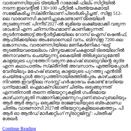
വാരാണസിയുടെ ട്രയ്ലർ റാമോജി ഫിലിം സിറ്റിയിൽ
നടന്ന ഇവെന്റിൽ 130×100 ഫീറ്റിൽ പ്രത്യേകമായി
സജ്ജീകരിച്ച സ്‌ക്രീനിലാണ് പ്രദർശിപ്പിച്ചത് . സിഇ 512-
ലെ വാരാണസി കാണിച്ചുകൊണ്ടാണ് ട്രെയിലര്‍
തുടങ്ങുന്നത്. പിന്നീട് 2027-ല്‍ ഭൂമിയെ ലക്ഷ്യമാക്കി വരുന്ന
ശാംഭവി എന്ന ഛിന്നഗ്രഹമാണ് കാണിക്കുന്നത്.
തുടര്‍ന്നങ്ങോട്ട് അന്റാര്‍ട്ടിക്കയിലെ റോസ് ഐസ് ഷെല്‍ഫ്,
ആഫ്രിക്കയിലെ അംബോസെലി വനം, ബിസിഇ 7200-ലെ
ലങ്കാനഗരം, വാരാണസിയിലെ മണികര്‍ണികാ ഘട്ട്
തുടങ്ങിയവയെല്ലാം വിസ്മയക്കാഴ്ചകളായി ട്രെയിലറില്‍
അനാവരണം ചെയ്യുന്നു.കൈയില്‍ ത്രിശൂലവുമേന്തി
കാളയുടെ പുറത്തേറി വരുന്ന മഹേഷ് ബാബുവിന്റെ രുദ്ര
എന്ന കഥാപാത്രം സ്‌ക്രീനിൽ അവസാനം എത്തിയപ്പോൾ
വേദിയിലും മഹേഷ് ബാബു കാളയുടെ പുറത്തു എൻട്രി
ചെയ്തപ്പോൾ അറുപത്തിനായിരത്തിൽപ്പരം കാഴ്ചക്കാർ
നിറഞ്ഞ ഇവന്റിലെ സദസ്സ് ഹർഷാരവം കൊണ്ട് വേദിയെ
ധന്യമാക്കി. ഐമാക്‌സിലാണ് ചിത്രം ഒരുങ്ങുന്നത്
എന്നതിനാല്‍ തന്നെ തിയേറ്ററുകളില്‍ ഗംഭീരമായ
കാഴ്ചാനുഭൂതി സമ്മാനിക്കുമെന്നുറപ്പാണ്.ബാഹുബലിയും
ആർ ആർ ആറും ഒരുക്കിയ രാജമൗലിയുടെ ബ്രഹ്മാണ്ഡ
ചിത്രം വാരണാസി 2027ൽ തിയേറ്ററുകളിലേക്കെത്തും. പി
ആർ ഓ ആൻഡ് മാർക്കറ്റിംഗ് സ്ട്രാറ്റജിസ്റ്റ് : പ്രതീഷ്
ശേഖർ.
Continue Reading