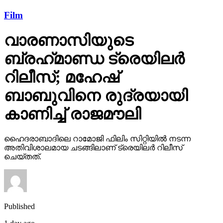
Film
വാരണാസിയുടെ
ബ്രഹ്‌മാണ്ഡ ട്രെയിലര്‍
റിലീസ്; മഹേഷ്
ബാബുവിനെ രുദ്രയായി
കാണിച്ച് രാജമൗലി
ഹൈദരാബാദിലെ റാമോജി ഫിലിം സിറ്റിയില്‍ നടന്ന
അതിവിശാലമായ ചടങ്ങിലാണ് ട്രെയിലര്‍ റിലീസ്
ചെയ്തത്.
Published