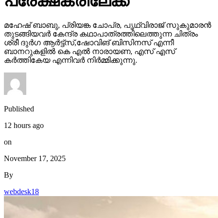
പ്രേക്ഷകരിലേക്ക്
മഹേഷ് ബാബു, പ്രിയങ്ക ചോപ്ര, പൃഥ്വിരാജ് സുകുമാരൻ
തുടങ്ങിയവർ കേന്ദ്ര കഥാപാത്രത്തിലെത്തുന്ന ചിത്രം
ശ്രീ ദുർഗ ആർട്ട്സ്,ഷോവിങ് ബിസിനസ് എന്നീ
ബാനറുകളിൽ കെ എൽ നാരായണ, എസ് എസ്
കർത്തികേയ എന്നിവർ നിർമ്മിക്കുന്നു.
Published
12 hours ago
on
November 17, 2025
By
webdesk18