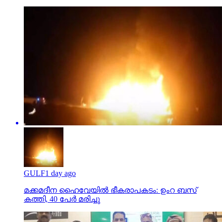
GULF
1 day ago
മക്കമദീന ഹൈവേയില്‍ ഭീകരാപകടം: ഉംറ ബസ്
കത്തി, 40 പേര്‍ മരിച്ചു