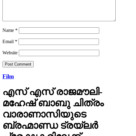
Name
*
Email
*
Website
Film
എസ് എസ് രാജമൗലി-
മഹേഷ് ബാബു ചിത്രം
വാരാണാസിയുടെ
ബ്രഹ്മാണ്ഡ ട്രയ്ലർ