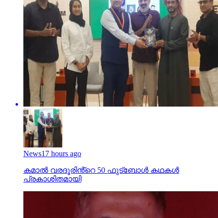
News
17 hours ago
കമാൽ വരദൂരിൻ്റെ 50 ഫുട്ബോൾ കഥകൾ
പ്രകാശിതമായി