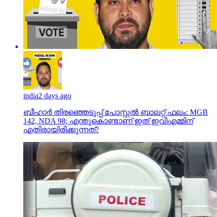
india
2 days ago
ബീഹാർ തിരഞ്ഞെടുപ്പ് പോസ്റ്റൽ ബാലറ്റ് ഫലം: MGB
142, NDA 98; എന്തുകൊണ്ടാണ് ഇത് ഇവിഎമ്മിന്
എതിരായിരിക്കുന്നത്?