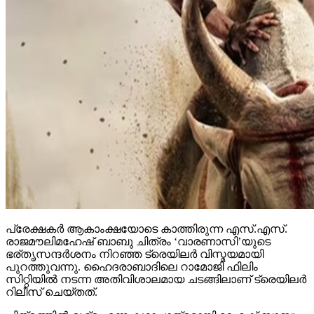
പ്രേക്ഷകര്‍ ആകാംക്ഷയോടെ കാത്തിരുന്ന എസ്.എസ്.
രാജമൗലിമഹേഷ് ബാബു ചിത്രം ‘വാരണാസി’യുടെ
ഭര്തൃസന്ദര്‍ശനം നിറഞ്ഞ ട്രെയിലര്‍ വിസ്മയമായി
പുറത്തുവന്നു. ഹൈദരാബാദിലെ റാമോജി ഫിലിം
സിറ്റിയില്‍ നടന്ന അതിവിശാലമായ ചടങ്ങിലാണ് ട്രെയിലര്‍
റിലീസ് ചെയ്തത്.