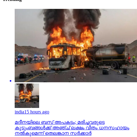
india
15 hours ago
മദീനയിലെ ബസ് അപകടം; മരിച്ചവരുടെ
കുടുംബങ്ങള്‍ക്ക് അഞ്ച് ലക്ഷം വീതം ധനസഹായം
നല്‍കുമെന്ന് തെലങ്കാന സര്‍ക്കാര്‍