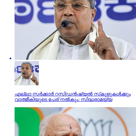
എല്ലാ സർക്കാർ റസിഡൻഷ്യൽ സ്‌കൂളുകൾക്കും
വാത്മീകിയുടെ പേര് നൽകും: സിദ്ധരാമയ്യ