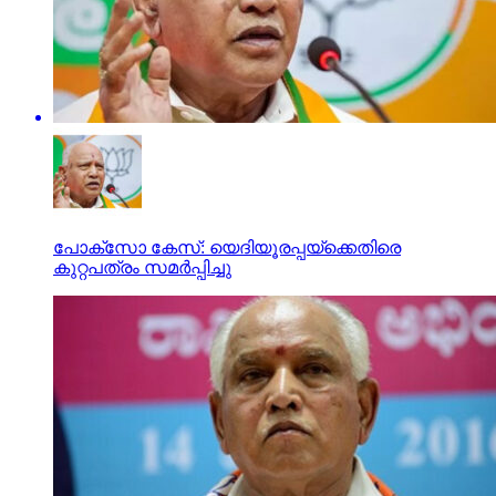
പോക്സോ കേസ്: യെദിയൂരപ്പയ്‌ക്കെതിരെ
കുറ്റപത്രം സമര്‍പ്പിച്ചു