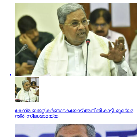
കേ​ന്ദ്ര ബ​ജ​റ്റ് ക​ർ​ണാ​ട​ക​യോ​ട് അ​നീ​തി കാ​ട്ടി: മു​ഖ്യ​മ​
ന്ത്രി സി​ദ്ധ​രാ​മ​യ്യ