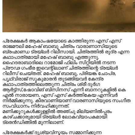
പ്രേക്ഷകർ ആകാംഷയോടെ കാത്തിരുന്ന എസ് എസ്
രാജമൗലി മഹേഷ് ബാബു ചിത്രം വാരാണാസിയുടെ
ബ്രഹ്മാണ്ഡ ട്രയ്ലർ റിലീസായി. ചിത്രത്തിൽ രുദ്ര എന്ന
കഥാപാത്രമായി മഹേഷ് ബാബു എത്തുന്നു.
ഹൈദരാബാദിലെ റാമോജി ഫിലിം സിറ്റിയിൽ നടന്ന
പ്രൗഢ ഗംഭീര ഇവെന്റിലാണ് ചിത്രത്തിന്റെ ട്രയ്ലർ
റിലീസ് ചെയ്തത്. മഹേഷ് ബാബു, പ്രിയങ്ക ചോപ്ര,
പൃഥ്വിരാജ് സുകുമാരൻ തുടങ്ങിയവർ കേന്ദ്ര
കഥാപാത്രത്തിലെത്തുന്ന ചിത്രം ശ്രീ ദുർഗ
ആർട്ട്സ്,ഷോവിങ് ബിസിനസ് എന്നീ ബാനറുകളിൽ കെ
എൽ നാരായണ, എസ് എസ് കർത്തികേയ എന്നിവർ
നിർമ്മിക്കുന്നു. കീരവാണിയാണ് വാരണാസിയുടെ സംഗീത
സംവിധാനം നിർവഹിക്കുന്നത്.
മണിക്കൂറുകൾക്കുള്ളിൽ അഞ്ചു മില്യണിൽപ്പരം
കാഴ്ചക്കാരുമായി ട്രയ്ലർ ലോകവ്യാപകമായി
ട്രെൻഡിങ്ങിൽ മുന്നിലാണ്.
പ്രേക്ഷകർക്ക് ദൃശ്യവിസ്മയം സമ്മാനിക്കുന്ന