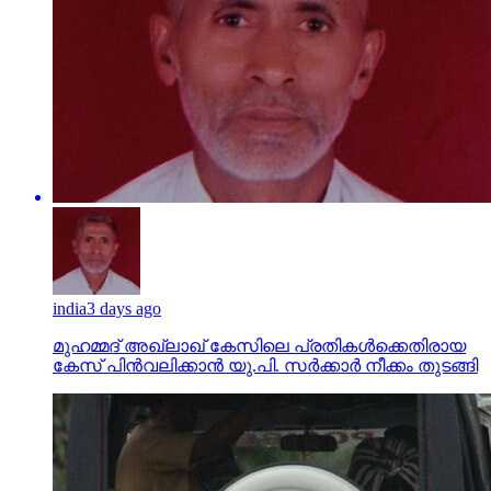
india
3 days ago
മുഹമ്മദ് അഖ്‌ലാഖ് കേസിലെ പ്രതികള്‍ക്കെതിരായ
കേസ് പിന്‍വലിക്കാന്‍ യു.പി. സര്‍ക്കാര്‍ നീക്കം തുടങ്ങി