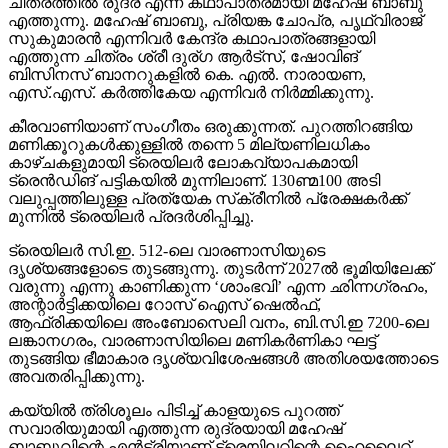
ചിത്രത്തില്‍ രുദ്ര എന്ന കഥാപാത്രമായി മഹേഷ് ബാബു
എത്തുന്നു. മഹേഷ് ബാബു, പ്രിയങ്ക ചോപ്ര, പൃഥ്വിരാജ്
സുകുമാരന്‍ എന്നിവര്‍ കേന്ദ്ര കഥാപാത്രങ്ങളായി
എത്തുന്ന ചിത്രം ശ്രീ ദുര്ഗ ആര്‍ട്‌സ്, ഷോവിങ്
ബിസിനസ് ബാനറുകളില്‍ കെ. എല്‍. നാരായണ,
എസ്.എസ്. കര്‍ത്തികേയ എന്നിവര്‍ നിര്‍മ്മിക്കുന്നു.
കീരവാണിയാണ് സംഗീതം ഒരുക്കുന്നത്. പുറത്തിറങ്ങിയ
മണിക്കൂറുകള്‍ക്കുള്ളില്‍ തന്നെ 5 മില്യണിലധികം
കാഴ്ചകളുമായി ട്രെയിലര്‍ ലോകവ്യാപകമായി
ട്രെന്‍ഡിങ് പട്ടികയില്‍ മുന്നിലാണ്. 130ണ്മ100 അടി
വലുപ്പത്തിലുള്ള പ്രത്യേക സ്‌ക്രീനില്‍ പ്രേക്ഷകര്‍ക്ക്
മുന്നില്‍ ട്രെയിലര്‍ പ്രദര്‍ശിപ്പിച്ചു.
ട്രെയിലര്‍ സി.ഇ. 512-ലെ വാരണാസിയുടെ
ദൃശ്യങ്ങളോടെ തുടങ്ങുന്നു. തുടര്‍ന്ന് 2027ല്‍ ഭൂമിയിലേക്ക്
വരുന്നു എന്നു കാണിക്കുന്ന ‘ശാംഭവി’ എന്ന ഛിന്നഗ്രഹം,
അന്റാര്‍ട്ടിക്കയിലെ റോസ് ഐസ് ഷെല്‍ഫ്,
ആഫ്രിക്കയിലെ അംബോസെലി വനം, ബി.സി.ഇ 7200-ലെ
ലങ്കാനഗരം, വാരണാസിയിലെ മണികര്‍ണികാ ഘട്ട്
തുടങ്ങിയ ഭീമാകാര ദൃശ്യവിശേഷങ്ങള്‍ അതിശയത്തോടെ
അവതരിപ്പിക്കുന്നു.
കയ്യില്‍ ത്രിശൂലം പിടിച്ച് കാളയുടെ പുറത്ത്
സവാരിയുമായി എത്തുന്ന രുദ്രയായി മഹേഷ്
ബാബുവിന്റെ എന്‍ട്രിയാണ് ട്രെയിലറിന്റെ ഹൈലൈറ്റ്.