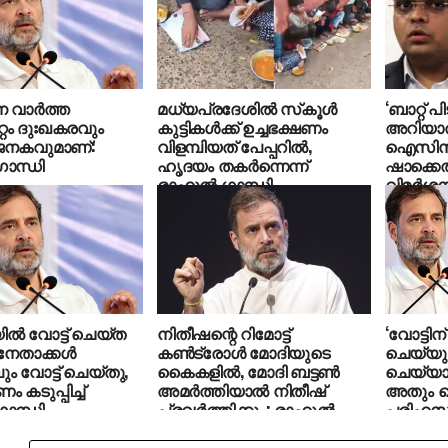
വാര്‍ത്ത
മധ്യപ്രദേശില്‍ സ്‌കൂള്‍
‘ബാറ്റ് 
റം ദുഃഖകരവും
കുട്ടികള്‍ക്ക് ഉച്ചഭക്ഷണം
അറിയാ
ജനകവുമാണ്:
വിളമ്പിയത്‌ പേപ്പറില്‍,
ഐസിസി
ഗാന്ധി
ഹൃദയം തകര്‍ന്നെന്ന്
ഷാക്കെ
രാഹുല്‍ ഗാന്ധി
വിമർശന
ഗാന്ധി
ല്‍ വോട്ട് ചെയ്ത
നിതീഷന്റെ റിമോട്ട്
‘വോട്ടിന
േതാക്കള്‍
കണ്‍ട്രോള്‍ മോദിയുടെ
ചെയ്യും
ം വോട്ട് ചെയ്തു,
കൈകളില്‍, മോദി ബട്ടണ്‍
ചെയ്യ
ടുപ്പിച്ച്
അമര്‍ത്തിയാല്‍ നിതീഷ്
അതും ച
ഗാന്ധി
പ്രവര്‍ത്തിക്കും; രാഹുല്‍
പരിഹസിച
ഗാന്ധി