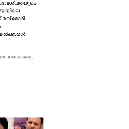
ന ബസവേശ്വരയുടെ
്ത്യയിലെ
നീരവ് മോദി
ം
്‍ക്കാരന്‍
ION
MODI-RAHUL