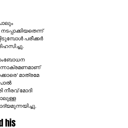
പോലും
ടപ്പാക്കിയതെന്ന്
ുമ്പോള്‍ പരീക്കര്‍
രിഹസിച്ചു.
ഭിസംബോധന
ടന്നാക്രമണമാണ്
ക്കാരെ’ മാത്രമേ
പാല്‍
ി നീരവ് മോദി
ോലുള്ള
്യമുന്നയിച്ചു.
d his