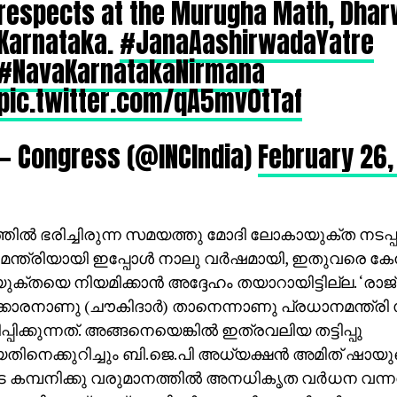
respects at the Murugha Math, Dhar
Karnataka.
#JanaAashirwadaYatre
#NavaKarnatakaNirmana
pic.twitter.com/qA5mv0tTaf
— Congress (@INCIndia)
February 26,
തില്‍ ഭരിച്ചിരുന്ന സമയത്തു മോദി ലോകായുക്ത നടപ്പാ
ന്ത്രിയായി ഇപ്പോള്‍ നാലു വര്‍ഷമായി, ഇതുവരെ കേന്
്തയെ നിയമിക്കാന്‍ അദ്ദേഹം തയാറായിട്ടില്ല. ‘രാജ്
്കാരനാണു (ചൗകിദാര്‍) താനെന്നാണു പ്രധാനമന്ത്ര
പിക്കുന്നത്. അങ്ങനെയെങ്കില്‍ ഇത്രവലിയ തട്ടിപ്പു
തിനെക്കുറിച്ചും ബി.ജെ.പി അധ്യക്ഷന്‍ അമിത് ഷായു
കമ്പനിക്കു വരുമാനത്തില്‍ അനധികൃത വര്‍ധന വന്നതി