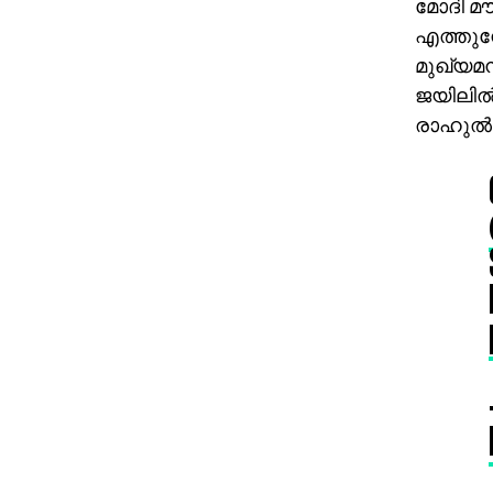
മോദി മൗ
എത്തുമ്
മുഖ്യമന
ജയിലില്
രാഹുല്‍