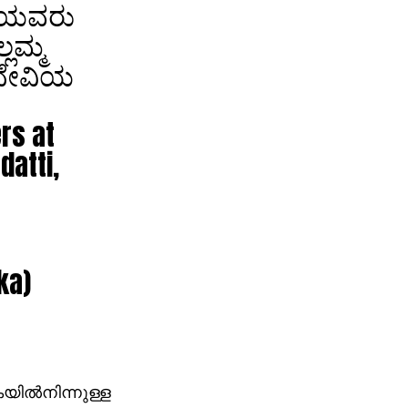
ಂಧಿಯವರು
ಲಮ್ಮ
 ದೇವಿಯ
rs at
datti,
ka)
ില്‍നിന്നുള്ള