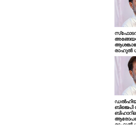
സ്‌ഫോടന 
അങ്ങേയറ്
ആശങ്കാ
രാഹുല്‍ 
ഡല്‍ഹിയി
ബിജെപി ന
ബിഹാറിലു
ആരോപണം ക
രാഹുല്‍ 