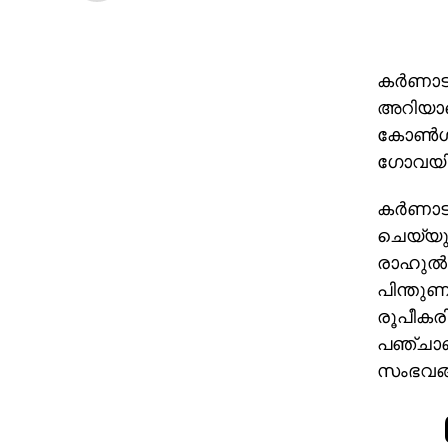
കര്‍ണാട
അറിയാതെ
കോണ്‍ഗ്ര
ഗോവയില്
കര്‍ണാ
ചെയ്യു
രാഹുല്‍
പിന്തുണ
രൂപീകരി
പഞ്ചാബ്
സംഭവങ്ങ