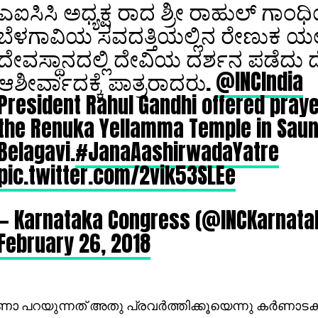
ಎಐಸಿಸಿ ಅಧ್ಯಕ್ಷ ರಾದ ಶ್ರೀ ರಾಹುಲ್ ಗಾ
ಬೆಳಗಾವಿಯ ಸವದತ್ತಿಯಲ್ಲಿನ ರೇಣುಕ ಯಲ್
ದೇವಸ್ಥಾನದಲ್ಲಿ ದೇವಿಯ ದರ್ಶನ ಪಡೆದು
ಆಶೀರ್ವಾದಕ್ಕೆ ಪಾತ್ರರಾದರು.
@INCIndia
President Rahul Gandhi offered praye
the Renuka Yellamma Temple in Saun
Belagavi.
#JanaAashirwadaYatre
pic.twitter.com/2vik53SLEe
— Karnataka Congress (@INCKarnata
February 26, 2018
 പറയുന്നത് അതു പ്രവര്‍ത്തിക്കൂയെന്നു കര്‍ണാടകയ