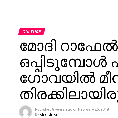
CULTURE
മോദി റാഫേല്‍
ഒപ്പിടുമ്പോള്
ഗോവയില്‍ മീന്
തിരക്കിലായിരു
Published
8 years ago
on
February 26, 2018
By
chandrika