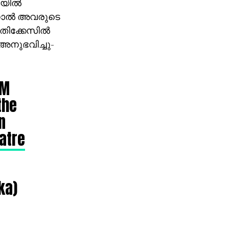
യില്‍
്നാല്‍ അവരുടെ
തിക്കേസില്‍
 അനുഭവിച്ചു-
CM
the
n
atre
ka)