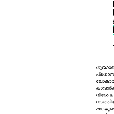
ഗുജറാത്
പ്രധാനമ
ലോകായുക
കാവല്‍ക
വിശേഷിപ്
നടത്തിയ
ഷായുടെ 