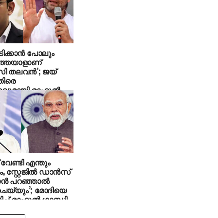
പിടിക്കാൻ പോലും
ത്തയാളാണ്
 തലവൻ’; ജയ്
തിരെ
വുമായി രാഹുൽ
് വേണ്ടി എന്തും
, സ്റ്റേജിൽ ഡാൻസ്
ാൻ പറഞ്ഞാൽ
െയ്യും’; മോദിയെ
്ച് രാഹുൽ ഗാന്ധി