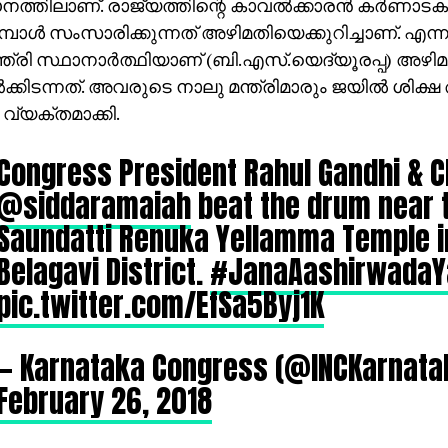
നത്തിലാണ്. രാജ്യത്തിന്റെ കാവല്‍ക്കാരന്‍ കര്‍ണാടക
പോള്‍ സംസാരിക്കുന്നത് അഴിമതിയെക്കുറിച്ചാണ്. എന
്ത്രി സ്ഥാനാര്‍ത്ഥിയാണ് (ബി.എസ്.യെദ്യൂരപ്പ) അഴിമ
‍ക്കിടന്നത്. അവരുടെ നാലു മന്ത്രിമാരും ജയില്‍ ശിക്ഷ
 വ്യക്തമാക്കി.
Congress President Rahul Gandhi & 
@siddaramaiah
beat the drum near 
Saundatti Renuka Yellamma Temple i
Belagavi District.
#JanaAashirwadaY
pic.twitter.com/EfSa5Byj1K
— Karnataka Congress (@INCKarnata
February 26, 2018