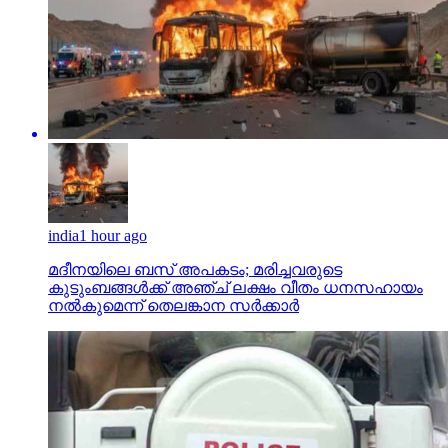
india
1 hour ago
മദീനയിലെ ബസ് അപകടം; മരിച്ചവരുടെ
കുടുംബങ്ങള്‍ക്ക് അഞ്ച് ലക്ഷം വീതം ധനസഹായം
നല്‍കുമെന്ന് തെലങ്കാന സര്‍ക്കാര്‍