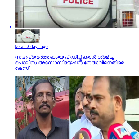
kerala
2 days ago
സഹപ്രവര്‍ത്തകയെ പീഡിപ്പിക്കാന്‍ ശ്രമിച്ച
പൊലീസ് അസോസിയേഷന്‍ നേതാവിനെതിരെ
കേസ്