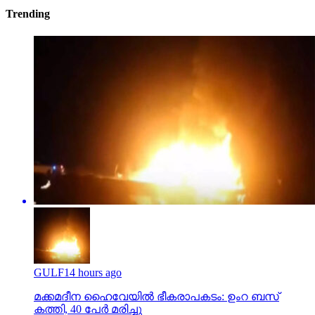
Trending
GULF
14 hours ago
മക്കമദീന ഹൈവേയില്‍ ഭീകരാപകടം: ഉംറ ബസ്
കത്തി, 40 പേര്‍ മരിച്ചു