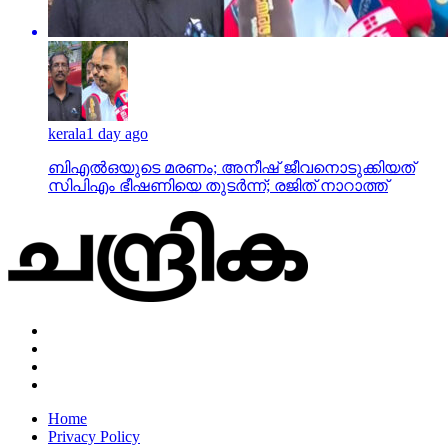
kerala
1 day ago
ബിഎല്‍ഒയുടെ മരണം; അനീഷ് ജീവനൊടുക്കിയത്
സിപിഎം ഭീഷണിയെ തുടര്‍ന്ന്; രജിത് നാറാത്ത്
Home
Privacy Policy