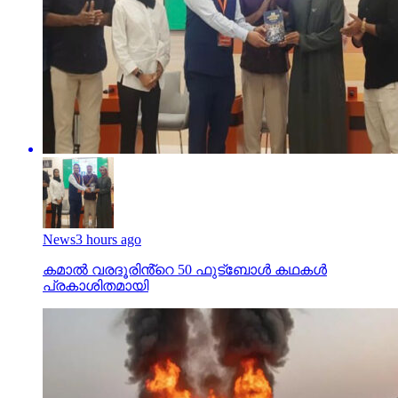
News
3 hours ago
കമാൽ വരദൂരിൻ്റെ 50 ഫുട്ബോൾ കഥകൾ
പ്രകാശിതമായി