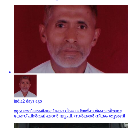
india
2 days ago
മുഹമ്മദ് അഖ്‌ലാഖ് കേസിലെ പ്രതികള്‍ക്കെതിരായ
കേസ് പിന്‍വലിക്കാന്‍ യു.പി. സര്‍ക്കാര്‍ നീക്കം തുടങ്ങി