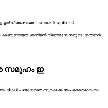
ച്ചയ്ക്ക് രണ്ടേകാലോടെ തകര്‍ന്നുവീണത്.
പകടമുണ്ടായത്. ഇന്ത്യന്‍ വ്യോമസേനയുടെ ‘ഇന്ത്യന്‍
 സ​മൂ​ഹം ഇ​
ന​ട​പ​ടി​ക​ൾ പ്ര​ദേ​ശ​ത്തെ സു​ര​ക്ഷ​ക്ക് അ​പ​ക​ട​ക​ര​മാ​യ വെ​