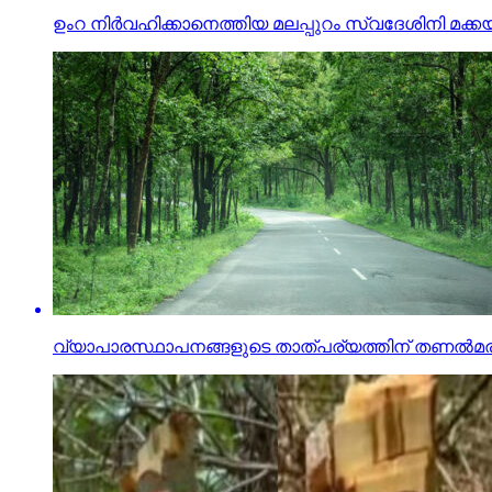
ഉംറ നിർവഹിക്കാനെത്തിയ മലപ്പുറം സ്വദേശിനി മക്
വ്യാപാരസ്ഥാപനങ്ങളുടെ താത്പര്യത്തിന് തണൽമരങ്ങ