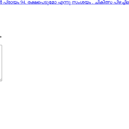
 പ്രായം 94. രക്ഷപെടുമോ എന്നു സംശയം . ചികിത്സ പിഴച്ചില
*