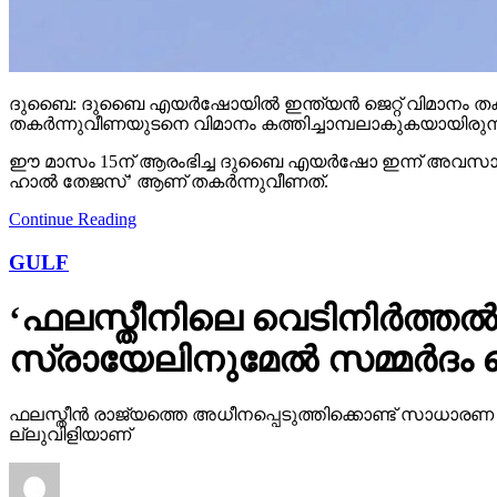
ദുബൈ: ദുബൈ എയര്‍ഷോയില്‍ ഇന്ത്യന്‍ ജെറ്റ് വിമാനം തകര
തകര്‍ന്നുവീണയുടനെ വിമാനം കത്തിച്ചാമ്പലാകുകയായിരുന്
ഈ മാസം 15ന് ആരംഭിച്ച ദുബൈ എയര്‍ഷോ ഇന്ന് അവസാനിക്ക
ഹാല്‍ തേജസ്’ ആണ് തകര്‍ന്നുവീണത്.
Continue Reading
GULF
‘ഫലസ്തീനിലെ വെടിനിർത്തൽ കര
സ്രായേലിനുമേൽ സ​മ്മ​ർ​ദം ചെ
ഫ​ല​സ്തീ​ൻ രാ​ജ്യ​ത്തെ അ​ധീ​ന​പ്പെ​ടു​ത്തി​ക്കൊ​ണ്ട് സാ​ധാ​ര​ണ ജ
ല്ലു​വി​ളി​യാ​ണ്