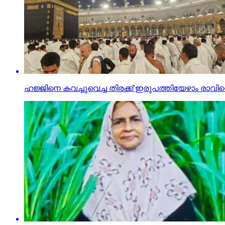
ഹജ്ജിനെ കവച്ചുവെച്ച തിരക്ക് ഇരുപത്തിയേഴാം രാവിന