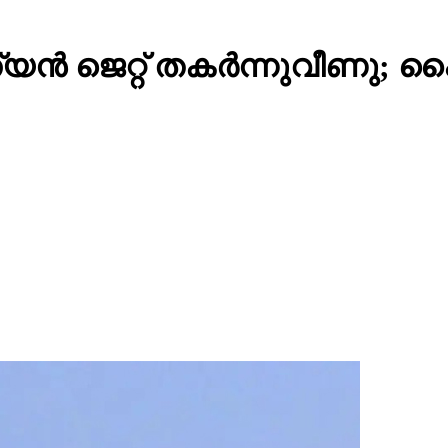
്‍ ജെറ്റ് തകര്‍ന്നുവീണു; പൈ