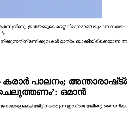
്‍ന്നുവീണു. ഇന്ത്യയുടെ ജെറ്റ് വിമാനമാണ് യുഎഇ സമയം ഉ
നു.
ുന്നതിന് മണിക്കൂറുകള്‍ മാത്രം ബാക്കിയിരിക്കെയാണ് അ
ാർ പാലനം; അ​ന്താ​രാ​ഷ്‌​ട്ര
​ലു​ത്ത​ണം’: ഒ​മാ​ൻ
​ന​ങ്ങ​ളെ ല​ക്ഷ്യ​മി​ട്ട് ന​ട​ത്തു​ന്ന ഇ​സ്രാ​യേ​ലി​ന്റെ സൈ​നി​ക​