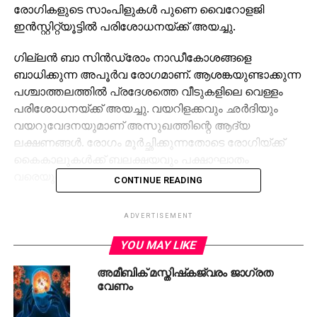
രോഗികളുടെ സാംപിളുകള്‍ പുണെ വൈറോളജി
ഇന്‍സ്റ്റിറ്റ്യൂട്ടില്‍ പരിശോധനയ്ക്ക് അയച്ചു.
ഗില്ലന്‍ ബാ സിന്‍ഡ്രോം നാഡീകോശങ്ങളെ
ബാധിക്കുന്ന അപൂര്‍വ രോഗമാണ്. ആശങ്കയുണ്ടാക്കുന്ന
പശ്ചാത്തലത്തില്‍ പ്രദേശത്തെ വീടുകളിലെ വെള്ളം
പരിശോധനയ്ക്ക് അയച്ചു. വയറിളക്കവും ഛര്‍ദിയും
വയറുവേദനയുമാണ് അസുഖത്തിന്റെ ആദ്യ
ലക്ഷണങ്ങള്‍. രോഗം മൂര്‍ച്ഛിക്കുന്നതോടെ രോഗിയ്ക്ക്
കൈകാലുകള്‍ക്ക് ബലക്ഷയവും പക്ഷാഘാതം
വരെയുണ്ടാകാം.
CONTINUE READING
രോഗലക്ഷണങ്ങള്‍ കണ്ട എല്ലാവരുടേയും രക്തം,
ADVERTISEMENT
മലം, തൊണ്ടയിലെ സ്രവങ്ങള്‍, ഉമിനീര്‍, മൂത്രം,
സെറിബ്രോസ്പൈനല്‍ ഫ്ലൂയിഡ് എന്നിവയുടെ
YOU MAY LIKE
സാമ്പികളുകള്‍ പുനെയിലെ വൈറോളജി
അമീബിക് മസ്തിഷ്‌കജ്വരം ജാഗ്രത
ഇന്‍സ്റ്റിറ്റ്യൂട്ടില്‍ പരിശോധനയ്ക്ക് വിധേയമാക്കി.
വേണം
മലിനമായ ജലവും ഭക്ഷണവും ഉപയോഗിക്കുന്നതാണ്
രോഗബാധയ്ക്ക് കാരണമാകുന്നത്.