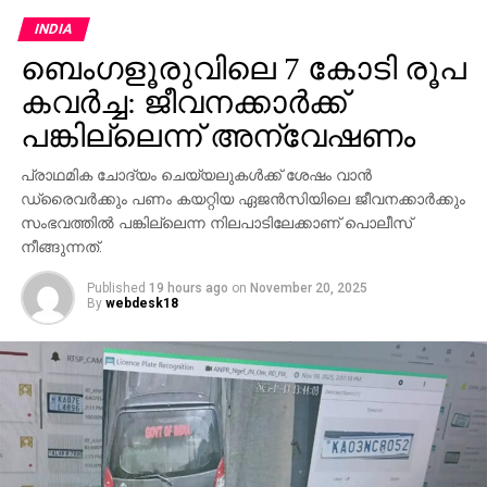
ചൈനീസ് ആയുധങ്ങള്‍ ഉപയോഗിച്ച് വിമാനഭാഗങ്ങള്‍
INDIA
തകര്‍ത്ത്, അതിനെ യുദ്ധക്കാഴ്ചകളായി ചിത്രീകരിച്ച്
ബെംഗളൂരുവിലെ 7 കോടി രൂപ
എ.ഐ സഹായത്തോടെ റഫാല്‍ തകര്‍ന്നതുപോലെ
മാറ്റിയാണ് വീഡിയോ പ്രചരിപ്പിച്ചതെന്ന് റിപ്പോര്‍ട്ട്
കവര്‍ച്ച: ജീവനക്കാര്‍ക്ക്
വ്യക്തമാക്കുന്നു. ചൈനയുടെ ആയുധ വിപണിയെ
പങ്കില്ലെന്ന് അന്വേഷണം
ശക്തിപ്പെടുത്താനും റഫാലിന്റെ ആഗോള
പ്രതിച്ഛായയെ ബാധിക്കാനുമുള്ള ശ്രമമാണിതെന്നും
പ്രാഥമിക ചോദ്യം ചെയ്യലുകള്‍ക്ക് ശേഷം വാന്‍
അമേരിക്ക ആരോപിക്കുന്നു. പാകിസ്ഥാന്റെ പിന്തുണയും
ഡ്രൈവര്‍ക്കും പണം കയറ്റിയ ഏജന്‍സിയിലെ ജീവനക്കാര്‍ക്കും
ഈ പ്രചാരണവ്യൂഹത്തിന് പിന്നിലുണ്ടെന്ന് റിപ്പോര്‍ട്ട്
സംഭവത്തില്‍ പങ്കില്ലെന്ന നിലപാടിലേക്കാണ് പൊലീസ്
നീങ്ങുന്നത്.
ചൂണ്ടിക്കാണിക്കുന്നു.
Published
19 hours ago
on
November 20, 2025
റഫാല്‍ നിര്‍മ്മാതാക്കളായ ഫ്രാന്‍സ് അന്വേഷണം
By
webdesk18
നടത്തിയത് ചൈനയുടെ കൃത്രിമ പ്രവര്‍ത്തനങ്ങളെ
കുറിച്ചുള്ള കൂടുതല്‍ വിവരങ്ങള്‍ പുറത്തുകൊണ്ടുവന്നു.
വ്യാജ വീഡിയോ പാകിസ്ഥാനില്‍ നിന്നാണ്
ആരംഭിച്ചതും അത് കൂടുതല്‍ വിപുലപ്പെടുത്തിയത്
ചൈനയാണെന്നും ഫ്രാന്‍സ് വ്യക്തമാക്കി. ടിക്
ടോക്കില്‍ പ്രചരിച്ച വീഡിയോകളില്‍ ചൈനീസ്
സോഷ്യല്‍ മീഡിയ അഭിനേതാക്കളുടെ പങ്കും