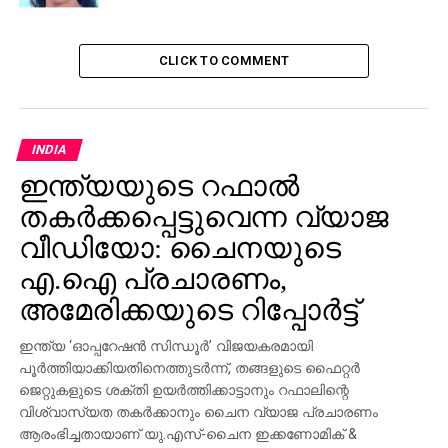
‘ഭർത്താവിന്റെയും ബിനാമികളുടെയും പേരിൽ പി
പി ദിവ്യ സ്ഥലങ്ങൾ വാങ്ങിക്കൂട്ടി’; ഭൂമി ഇടപാട്
രേഖയുമായി KSU
CLICK TO COMMENT
DON'T MISS
മലപ്പുറം തിരൂരങ്ങാടിയില്‍ സ്പിരിറ്റ് വേട്ട;
ഇരുപതിനായിരം ലിറ്ററിലധികം പിടികൂടി
INDIA
ഇന്ത്യയുടെ റഫാല്‍
തകര്‍ക്കപ്പെട്ടുവെന്ന വ്യാജ
വീഡിയോ: ചൈനയുടെ
എ.ഐ പ്രചാരണം,
അമേരിക്കയുടെ റിപ്പോര്‍ട്ട്
ഇന്ത്യ ‘ഓപ്പറേഷന്‍ സിന്ധൂര്‍’ വിജയകരമായി
പൂര്‍ത്തിയാക്കിയതിനെത്തുടര്‍ന്ന്, തങ്ങളുടെ ഫൈറ്റര്‍
ജെറ്റുകളുടെ ശക്തി ഉയര്‍ത്തിക്കാട്ടാനും റഫാലിന്റെ
വിശ്വാസ്യത തകര്‍ക്കാനും ചൈന വ്യാജ പ്രചാരണം
ആരംഭിച്ചതായാണ് യു.എസ്-ചൈന ഇക്കണോമിക് &