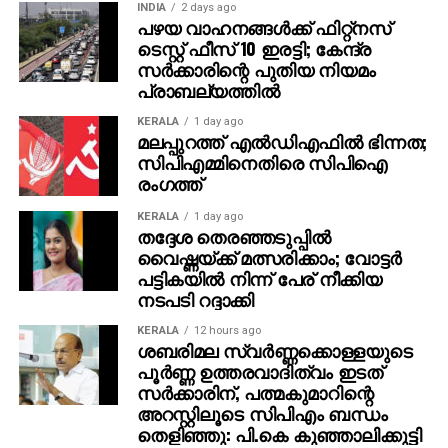
INDIA
2 days ago
ബില്ലുകളിലെ തീരുമാനങ്ങള്‍ക്ക് ഭരണഘടന
പഴയ വാഹനങ്ങള്‍ക്ക് ഫിറ്റ്‌നസ്
സമയപരിധി നിശ്ചയിച്ചിട്ടില്ല, നിലവിലെ
ടെസ്റ്റ് ഫീസ് 10 ഇരട്ടി; കേന്ദ്ര
ആശയക്കുഴപ്പം നീക്കുന്നതിന് കോടതി
സര്‍ക്കാരിന്റെ പുതിയ നിയമം
പ്രാബല്യത്തില്‍
മാര്‍ഗനിര്‍ദേശങ്ങള്‍ നല്‍കേണ്ടതുണ്ടെന്ന് റഫറന്‍സില്‍
രാഷ്ട്രപതി ചൂണ്ടിക്കാട്ടി.
KERALA
1 day ago
മലപ്പുറത്ത് എല്‍ഡിഎഫില്‍ ഭിന്നത;
ഇന്നത്തെ സുപ്രീം കോടതി അഭിപ്രായം രാജ്യത്തെ
സിപിഎമ്മിനെതിരെ സിപിഐ
രംഗത്ത്
നിയമനിര്‍മ്മാണ പ്രക്രിയയും കേന്ദ്ര-സംസ്ഥാന
ബന്ധവും നേരിട്ട് സ്വാധീനിക്കുന്നതായിരിക്കുമെന്ന്
KERALA
1 day ago
നിയമ വിദഗ്ധര്‍ വിലയിരുത്തുന്നു.
തദ്ദേശ തെരഞ്ഞടുപ്പില്‍
വൈഷ്ണയ്ക്ക് മത്സരിക്കാം; വോട്ടര്‍
പട്ടികയില്‍ നിന്ന് പേര് നീക്കിയ
നടപടി റദ്ദാക്കി
KERALA
12 hours ago
ശബരിമല സ്വര്‍ണ്ണക്കൊള്ളയുടെ
പൂര്‍ണ്ണ ഉത്തരവാദിത്വം ഇടത്
സര്‍ക്കാരിന്, പത്മകുമാറിന്റെ
അറസ്റ്റിലൂടെ സിപിഎം ബന്ധം
തെളിഞ്ഞു: പി.കെ കുഞ്ഞാലിക്കുട്ടി