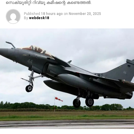
സെക്യൂരിറ്റി റിവ്യൂ കമീഷന്റെ കണ്ടെത്തല്‍.
Published
18 hours ago
on
November 20, 2025
By
webdesk18