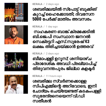
KERALA
2 days ago
ശബരിമലയില്‍ സ്‌പോട്ട് ബുക്കിങ്
കുറച്ച് ഹൈക്കോടതി; ദിവസേന
5000 പേര്‍ക്ക് മാത്രം അവസരം
KERALA
1 day ago
സഹകരണ ബാങ്ക് ക്രമക്കേടില്‍
ബി.ജെ.പി സംസ്ഥാന ജനറല്‍
സെക്രട്ടറി എസ്.സുരേഷ് 43
ലക്ഷം തിരിച്ചടയ്ക്കാന്‍ ഉത്തരവ്
KERALA
2 days ago
ബീമാപള്ളി ഉറൂസ്; ശനിയാഴ്ച
പ്രാദേശിക അവധി പ്രഖ്യാപിച്ച്
തിരുവനന്തപുരം ജില്ലാ കളക്ടര്‍
KERALA
11 hours ago
ശബരിമല സ്വര്‍ണക്കൊള്ള
സിപിഎമ്മിന്റെ അറിവോടെ, ഇനി
ചോദ്യം ചെയ്യേണ്ടത് കടകംപള്ളി
സുരേന്ദ്രനെയെന്ന് വി.ഡി
സതീശന്‍