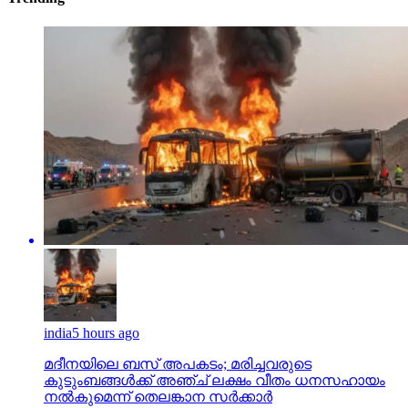
india
5 hours ago
മദീനയിലെ ബസ് അപകടം; മരിച്ചവരുടെ
കുടുംബങ്ങള്‍ക്ക് അഞ്ച് ലക്ഷം വീതം ധനസഹായം
നല്‍കുമെന്ന് തെലങ്കാന സര്‍ക്കാര്‍