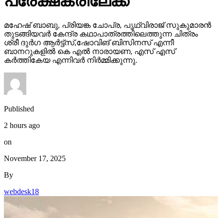
പ്രേക്ഷകരിലേക്ക്
മഹേഷ് ബാബു, പ്രിയങ്ക ചോപ്ര, പൃഥ്വിരാജ് സുകുമാരൻ
തുടങ്ങിയവർ കേന്ദ്ര കഥാപാത്രത്തിലെത്തുന്ന ചിത്രം
ശ്രീ ദുർഗ ആർട്ട്സ്,ഷോവിങ് ബിസിനസ് എന്നീ
ബാനറുകളിൽ കെ എൽ നാരായണ, എസ് എസ്
കർത്തികേയ എന്നിവർ നിർമ്മിക്കുന്നു.
Published
2 hours ago
on
November 17, 2025
By
webdesk18