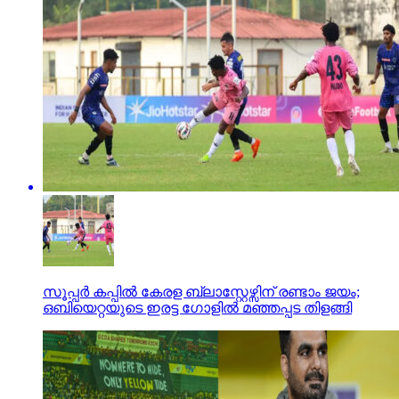
സൂപ്പര്‍ കപ്പില്‍ കേരള ബ്ലാസ്റ്റേഴ്സിന് രണ്ടാം ജയം;
ഒബിയെറ്റയുടെ ഇരട്ട ഗോളില്‍ മഞ്ഞപ്പട തിളങ്ങി