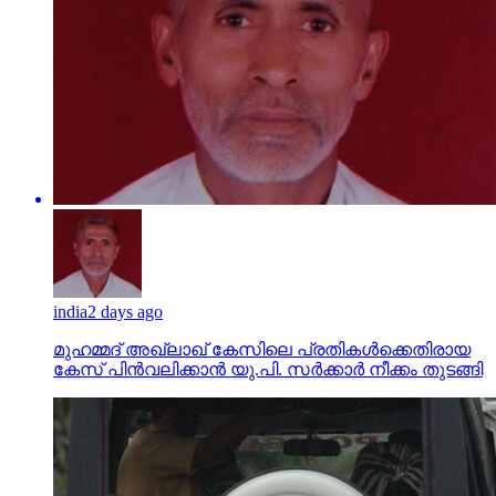
india
2 days ago
മുഹമ്മദ് അഖ്‌ലാഖ് കേസിലെ പ്രതികള്‍ക്കെതിരായ
കേസ് പിന്‍വലിക്കാന്‍ യു.പി. സര്‍ക്കാര്‍ നീക്കം തുടങ്ങി