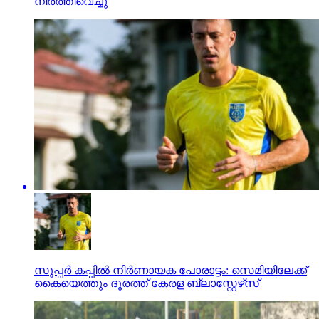
നിര്‍ത്തിവെച്ചു
സൂപ്പര്‍ കപ്പില്‍ നിര്‍ണായക പോരാട്ടം: സെമിയിലേക്ക്
കൈയെത്തും ദൂരത്ത് കേരള ബ്ലാസ്റ്റേഴ്‌സ്