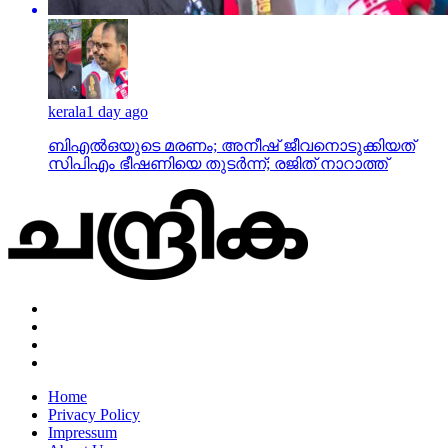
kerala
1 day ago
ബിഎല്‍ഒയുടെ മരണം; അനീഷ് ജീവനൊടുക്കിയത്
സിപിഎം ഭീഷണിയെ തുടര്‍ന്ന്; രജിത് നാറാത്ത്
Home
Privacy Policy
Impressum