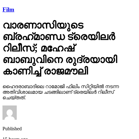
Film
വാരണാസിയുടെ
ബ്രഹ്‌മാണ്ഡ ട്രെയിലര്‍
റിലീസ്; മഹേഷ്
ബാബുവിനെ രുദ്രയായി
കാണിച്ച് രാജമൗലി
ഹൈദരാബാദിലെ റാമോജി ഫിലിം സിറ്റിയില്‍ നടന്ന
അതിവിശാലമായ ചടങ്ങിലാണ് ട്രെയിലര്‍ റിലീസ്
ചെയ്തത്.
Published