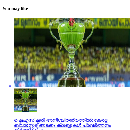
You may like
ഐഎസ്എല്‍ അനിശ്ചിതത്വത്തില്‍; കേരള
ബ്ലാസ്റ്റേഴ്സ് അടക്കം ക്ലബ്ബുകള്‍ പ്രവര്‍ത്തനം