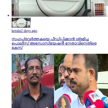
kerala
2 days ago
സഹപ്രവര്‍ത്തകയെ പീഡിപ്പിക്കാന്‍ ശ്രമിച്ച
പൊലീസ് അസോസിയേഷന്‍ നേതാവിനെതിരെ
കേസ്