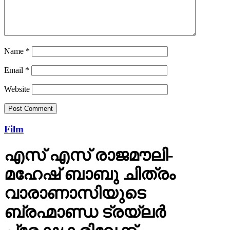
Name
*
Email
*
Website
Film
എസ് എസ് രാജമൗലി-
മഹേഷ് ബാബു ചിത്രം
വാരാണാസിയുടെ
ബ്രഹ്മാണ്ഡ ട്രയ്ലർ