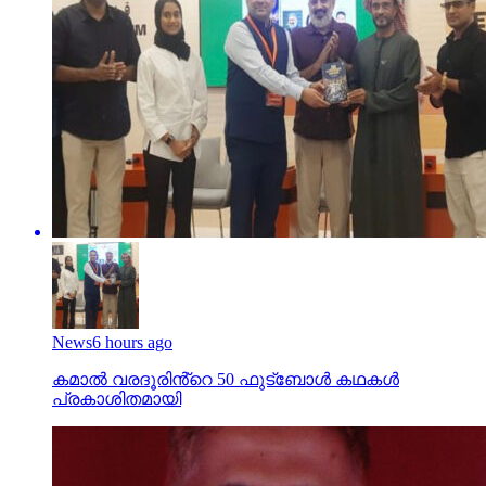
News
6 hours ago
കമാൽ വരദൂരിൻ്റെ 50 ഫുട്ബോൾ കഥകൾ
പ്രകാശിതമായി