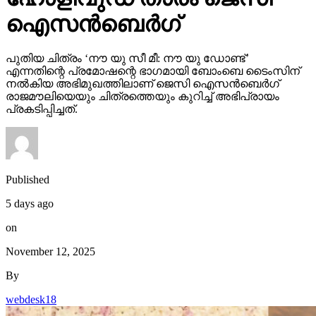
ഐസന്‍ബെര്‍ഗ്
പുതിയ ചിത്രം ‘നൗ യു സീ മീ: നൗ യു ഡോണ്ട്’
എന്നതിന്റെ പ്രമോഷന്റെ ഭാഗമായി ബോംബെ ടൈംസിന്
നല്‍കിയ അഭിമുഖത്തിലാണ് ജെസി ഐസന്‍ബെര്‍ഗ്
രാജമൗലിയെയും ചിത്രത്തെയും കുറിച്ച് അഭിപ്രായം
പ്രകടിപ്പിച്ചത്.
Published
5 days ago
on
November 12, 2025
By
webdesk18