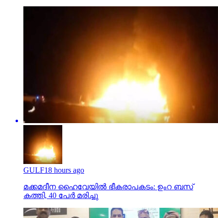
GULF
18 hours ago
മക്കമദീന ഹൈവേയില്‍ ഭീകരാപകടം: ഉംറ ബസ്
കത്തി, 40 പേര്‍ മരിച്ചു