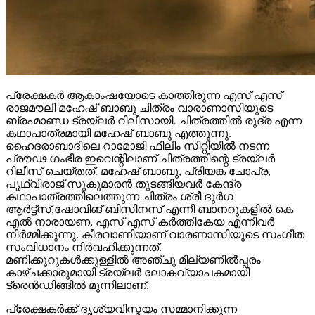
പ്രേക്ഷകർ ആകാംഷയോടെ കാത്തിരുന്ന എസ് എസ്
രാജമൗലി മഹേഷ് ബാബു ചിത്രം വാരാണാസിയുടെ
ബ്രഹ്മാണ്ഡ ട്രയ്ലർ റിലീസായി. ചിത്രത്തിൽ രുദ്ര എന്ന
കഥാപാത്രമായി മഹേഷ് ബാബു എത്തുന്നു.
ഹൈദരാബാദിലെ റാമോജി ഫിലിം സിറ്റിയിൽ നടന്ന
പ്രൗഢ ഗംഭീര ഇവെന്റിലാണ് ചിത്രത്തിന്റെ ട്രയ്ലർ
റിലീസ് ചെയ്തത്. മഹേഷ് ബാബു, പ്രിയങ്ക ചോപ്ര,
പൃഥ്വിരാജ് സുകുമാരൻ തുടങ്ങിയവർ കേന്ദ്ര
കഥാപാത്രത്തിലെത്തുന്ന ചിത്രം ശ്രീ ദുർഗ
ആർട്ട്സ്,ഷോവിങ് ബിസിനസ് എന്നീ ബാനറുകളിൽ കെ
എൽ നാരായണ, എസ് എസ് കർത്തികേയ എന്നിവർ
നിർമ്മിക്കുന്നു. കീരവാണിയാണ് വാരണാസിയുടെ സംഗീത
സംവിധാനം നിർവഹിക്കുന്നത്.
മണിക്കൂറുകൾക്കുള്ളിൽ അഞ്ചു മില്യണിൽപ്പരം
കാഴ്ചക്കാരുമായി ട്രയ്ലർ ലോകവ്യാപകമായി
ട്രെൻഡിങ്ങിൽ മുന്നിലാണ്.
പ്രേക്ഷകർക്ക് ദൃശ്യവിസ്മയം സമ്മാനിക്കുന്ന