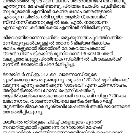
ചിത്രത്തില്‍ രുദ്ര എന്ന കഥാപാത്രമായി മഹേഷ് ബാബു
എത്തുന്നു. മഹേഷ് ബാബു, പ്രിയങ്ക ചോപ്ര, പൃഥ്വിരാജ്
സുകുമാരന്‍ എന്നിവര്‍ കേന്ദ്ര കഥാപാത്രങ്ങളായി
എത്തുന്ന ചിത്രം ശ്രീ ദുര്ഗ ആര്‍ട്‌സ്, ഷോവിങ്
ബിസിനസ് ബാനറുകളില്‍ കെ. എല്‍. നാരായണ,
എസ്.എസ്. കര്‍ത്തികേയ എന്നിവര്‍ നിര്‍മ്മിക്കുന്നു.
കീരവാണിയാണ് സംഗീതം ഒരുക്കുന്നത്. പുറത്തിറങ്ങിയ
മണിക്കൂറുകള്‍ക്കുള്ളില്‍ തന്നെ 5 മില്യണിലധികം
കാഴ്ചകളുമായി ട്രെയിലര്‍ ലോകവ്യാപകമായി
ട്രെന്‍ഡിങ് പട്ടികയില്‍ മുന്നിലാണ്. 130ണ്മ100 അടി
വലുപ്പത്തിലുള്ള പ്രത്യേക സ്‌ക്രീനില്‍ പ്രേക്ഷകര്‍ക്ക്
മുന്നില്‍ ട്രെയിലര്‍ പ്രദര്‍ശിപ്പിച്ചു.
ട്രെയിലര്‍ സി.ഇ. 512-ലെ വാരണാസിയുടെ
ദൃശ്യങ്ങളോടെ തുടങ്ങുന്നു. തുടര്‍ന്ന് 2027ല്‍ ഭൂമിയിലേക്ക്
വരുന്നു എന്നു കാണിക്കുന്ന ‘ശാംഭവി’ എന്ന ഛിന്നഗ്രഹം,
അന്റാര്‍ട്ടിക്കയിലെ റോസ് ഐസ് ഷെല്‍ഫ്,
ആഫ്രിക്കയിലെ അംബോസെലി വനം, ബി.സി.ഇ 7200-ലെ
ലങ്കാനഗരം, വാരണാസിയിലെ മണികര്‍ണികാ ഘട്ട്
തുടങ്ങിയ ഭീമാകാര ദൃശ്യവിശേഷങ്ങള്‍ അതിശയത്തോടെ
അവതരിപ്പിക്കുന്നു.
കയ്യില്‍ ത്രിശൂലം പിടിച്ച് കാളയുടെ പുറത്ത്
സവാരിയുമായി എത്തുന്ന രുദ്രയായി മഹേഷ്
ബാബുവിന്റെ എന്‍ട്രിയാണ് ട്രെയിലറിന്റെ ഹൈലൈറ്റ്.