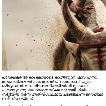
പ്രേക്ഷകര്‍ ആകാംക്ഷയോടെ കാത്തിരുന്ന എസ്.എസ്.
രാജമൗലിമഹേഷ് ബാബു ചിത്രം ‘വാരണാസി’യുടെ
ഭര്തൃസന്ദര്‍ശനം നിറഞ്ഞ ട്രെയിലര്‍ വിസ്മയമായി
പുറത്തുവന്നു. ഹൈദരാബാദിലെ റാമോജി ഫിലിം
സിറ്റിയില്‍ നടന്ന അതിവിശാലമായ ചടങ്ങിലാണ് ട്രെയിലര്‍
റിലീസ് ചെയ്തത്.