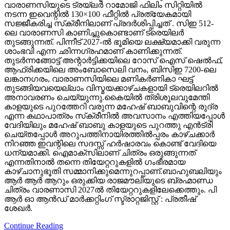
വാരാണസിയുടെ ട്രയ്ലർ റാമോജി ഫിലിം സിറ്റിയിൽ
നടന്ന ഇവെന്റിൽ 130×100 ഫീറ്റിൽ പ്രത്യേകമായി
സജ്ജീകരിച്ച സ്‌ക്രീനിലാണ് പ്രദർശിപ്പിച്ചത് . സിഇ 512-
ലെ വാരാണസി കാണിച്ചുകൊണ്ടാണ് ട്രെയിലര്‍
തുടങ്ങുന്നത്. പിന്നീട് 2027-ല്‍ ഭൂമിയെ ലക്ഷ്യമാക്കി വരുന്ന
ശാംഭവി എന്ന ഛിന്നഗ്രഹമാണ് കാണിക്കുന്നത്.
തുടര്‍ന്നങ്ങോട്ട് അന്റാര്‍ട്ടിക്കയിലെ റോസ് ഐസ് ഷെല്‍ഫ്,
ആഫ്രിക്കയിലെ അംബോസെലി വനം, ബിസിഇ 7200-ലെ
ലങ്കാനഗരം, വാരാണസിയിലെ മണികര്‍ണികാ ഘട്ട്
തുടങ്ങിയവയെല്ലാം വിസ്മയക്കാഴ്ചകളായി ട്രെയിലറില്‍
അനാവരണം ചെയ്യുന്നു.കൈയില്‍ ത്രിശൂലവുമേന്തി
കാളയുടെ പുറത്തേറി വരുന്ന മഹേഷ് ബാബുവിന്റെ രുദ്ര
എന്ന കഥാപാത്രം സ്‌ക്രീനിൽ അവസാനം എത്തിയപ്പോൾ
വേദിയിലും മഹേഷ് ബാബു കാളയുടെ പുറത്തു എൻട്രി
ചെയ്തപ്പോൾ അറുപത്തിനായിരത്തിൽപ്പരം കാഴ്ചക്കാർ
നിറഞ്ഞ ഇവന്റിലെ സദസ്സ് ഹർഷാരവം കൊണ്ട് വേദിയെ
ധന്യമാക്കി. ഐമാക്‌സിലാണ് ചിത്രം ഒരുങ്ങുന്നത്
എന്നതിനാല്‍ തന്നെ തിയേറ്ററുകളില്‍ ഗംഭീരമായ
കാഴ്ചാനുഭൂതി സമ്മാനിക്കുമെന്നുറപ്പാണ്.ബാഹുബലിയും
ആർ ആർ ആറും ഒരുക്കിയ രാജമൗലിയുടെ ബ്രഹ്മാണ്ഡ
ചിത്രം വാരണാസി 2027ൽ തിയേറ്ററുകളിലേക്കെത്തും. പി
ആർ ഓ ആൻഡ് മാർക്കറ്റിംഗ് സ്ട്രാറ്റജിസ്റ്റ് : പ്രതീഷ്
ശേഖർ.
Continue Reading