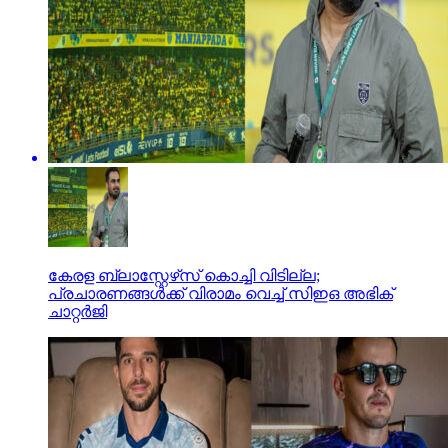
കേരള ബ്ലാസ്റ്റേഴ്‌സ് കൊച്ചി വിടില്ല;
പ്രചാരണങ്ങള്‍ക്ക് വിരാമം വെച്ച് സിഇഒ അഭിക്
ചാറ്റര്‍ജി