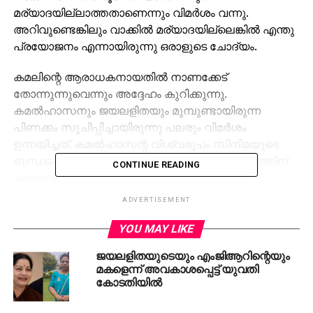
മര്യാദയില്ലാത്തതാണെന്നും വിമര്‍ശം വന്നു.
അറിവുണ്ടെങ്കിലും വാക്കില്‍ മര്യാദയില്ലെങ്കില്‍ എന്തു
പ്രയോജനം എന്നായിരുന്നു ഒരാളുടെ ചോദ്യം.
കമലിന്റെ ആരാധകനായതില്‍ നാണക്കേട്
തോന്നുന്നുവെന്നും അദ്ദേഹം കുറിക്കുന്നു.
കമല്‍ഹാസനും ജയലളിതയും മുമ്പുണ്ടായിരുന്ന
പിണക്കം സൂചിപ്പിച്ചായിരുന്നു പലരും വിമര്‍ശം
ഉന്നയിച്ചത്. കമല്‍ഹാസന്റ വിശ്വരൂപം സിനിമയുടെ
ബന്ധപ്പെട്ട വിവാദമാണ് ഇരുവരുടെയും പിണക്കത്തിന്
CONTINUE READING
കാരണം.
ADVERTISEMENT
വിശ്വരൂപം നിരോധിച്ചാല്‍ തമിഴ്‌നാട് വിടുമെന്നും
വൃത്തികെട്ട രാഷ്ട്രീയത്തിനിരയാണെന്നും
YOU MAY LIKE
കമല്‍ഹാസന്‍ വ്യക്തമാക്കിയിരുന്നു. അതേസമയം
ജയലളിതയുടെയും എംജിആറിന്റെയും
ജയക്ക് ആദരാഞ്ജലിയര്‍പ്പിക്കാന്‍ കമല്‍ഹാസന്‍
മകളെന്ന് അവകാശപ്പെട്ട് യുവതി
എത്തിയിട്ടില്ല.
കോടതിയിൽ
RELATED TOPICS:
JAYALALITHA