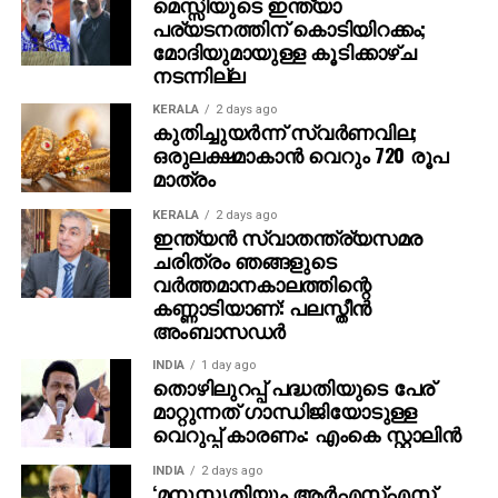
മെസ്സിയുടെ ഇന്ത്യാ
പര്യടനത്തിന് കൊടിയിറക്കം;
മോദിയുമായുള്ള കൂടിക്കാഴ്ച
നടന്നില്ല
KERALA
2 days ago
കുതിച്ചുയര്‍ന്ന് സ്വര്‍ണവില;
ഒരുലക്ഷമാകാന്‍ വെറും 720 രൂപ
മാത്രം
KERALA
2 days ago
ഇന്ത്യൻ സ്വാതന്ത്ര്യസമര
ചരിത്രം ഞങ്ങളുടെ
വർത്തമാനകാലത്തിന്റെ
കണ്ണാടിയാണ്: പലസ്തീൻ
അംബാസഡർ
INDIA
1 day ago
തൊഴിലുറപ്പ് പദ്ധതിയുടെ പേര്
മാറ്റുന്നത് ഗാന്ധിജിയോടുള്ള
വെറുപ്പ് കാരണം: എംകെ സ്റ്റാലിന്‍
INDIA
2 days ago
‘മനുസ്മൃതിയും ആർഎസ്എസ്