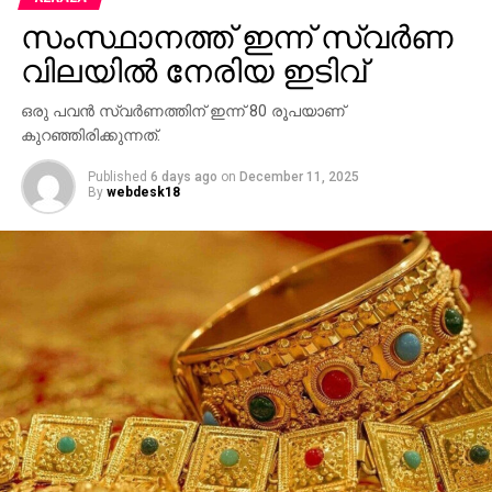
സംസ്ഥാനത്ത് ഇന്ന് സ്വര്‍ണ
വിലയില്‍ നേരിയ ഇടിവ്
ഒരു പവന്‍ സ്വര്‍ണത്തിന് ഇന്ന് 80 രൂപയാണ്
കുറഞ്ഞിരിക്കുന്നത്.
Published
6 days ago
on
December 11, 2025
By
webdesk18