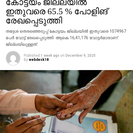
കോട്ടയം ജില്ലയില്‍
നടക്കുന്നതിനിടെയാണ് ആക്രമണം. ഇന്ന് തൃശൂര്‍,
ഇതുവരെ 65.5 % പോളിങ്
പാലക്കാട്, മലപ്പുറം, കോഴിക്കോട്, വയനാട്, കണ്ണൂര്‍,
രേഖപ്പെടുത്തി
കാസര്‍കോട് ജില്ലകളിലാണ് വോട്ടെടുപ്പ് നടക്കുന്നത്.
തദ്ദേശ തെരഞ്ഞെടുപ്പ് കോട്ടയം ജില്ലയില്‍ ഇതുവരെ 1074967
പേര്‍ വോട്ട് രേഖപ്പെടുത്തി. ആകെ 16,41,176 വോട്ടര്‍മാരാണ്
ജില്ലയിലുള്ളത്.
Published
1 week ago
on
December 9, 2025
By
webdesk18