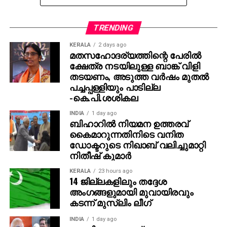
ബ്ലോക്ക് പഞ്ചായത്തുകള്‍
TRENDING
ഏറ്റുമാനൂര്‍:66.23%
KERALA
2 days ago
മതസഹോദര്യത്തിന്റെ പേരില്‍
ഉഴവൂര്‍ :63.06%
ക്ഷേത്ര നടയിലുള്ള ബാങ്ക് വിളി
ളാലം :63.26%
തടയണം, അടുത്ത വര്‍ഷം മുതല്‍
ഈരാറ്റുപേട്ട :66.34%
പച്ചപ്പള്ളിയും പാടില്ല
പാമ്പാടി : 66.26%
-കെ.പി.ശശികല
മാടപ്പള്ളി :62.36%
INDIA
1 day ago
വാഴൂര്‍ :65.78%
ബിഹാറില്‍ നിയമന ഉത്തരവ്
കാഞ്ഞിരപ്പള്ളി: 64.68%
കൈമാറുന്നതിനിടെ വനിത
പള്ളം:64.76 %
ഡോക്ടറുടെ നിഖാബ് വലിച്ചുമാറ്റി
വൈക്കം: 72.6%
നിതീഷ് കുമാര്‍
കടുത്തുരുത്തി: 66.7%
KERALA
23 hours ago
14 ജില്ലകളിലും തദ്ദേശ
അംഗങ്ങളുമായി മുവായിരവും
കടന്ന് മുസ്‌ലിം ലീഗ്‌
INDIA
1 day ago