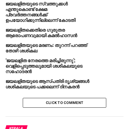
ജയലളിതയുടെ സ്വത്തുക്കള്‍
എന്തുകൊണ്ട് ക്ഷേമ
UP NEXT
പ്രവര്‍ത്തനങ്ങള്‍ക്ക്
കഴിഞ്ഞ മൂന്നുമണിക്കൂറിനുള്ളില്‍
ഉപയോഗിക്കുന്നില്ലെന്ന് കോടതി
ജയലളിതയെക്കുറിച്ച് ആളുകള്‍ ഗൂഗിളില്‍ സെര്‍ച്ച്
ചെയ്തു;’മരിച്ചോയെന്ന്’
ജയലളിതക്കെതിരെ ഗുരുതര
ആരോപണവുമായി കമല്‍ഹാസന്‍
DON'T MISS
‘പര്‍ദയിട്ട് സിനിമ കാണാന്‍ പോകും’;
ജയലളിതയുടെ മരണം: തുറന്ന് പറഞ്ഞ്
ജയലളിതയെ ഓര്‍ത്ത് നടി ഷീല
തോഴി ശശികല
‘ജയലളിത നേരത്തെ മരിച്ചിരുന്നു’;
വെളിപ്പെടുത്തലുമായി ശശികലയുടെ
സഹോദരന്‍
ജയലളിതയുടെ ആസ്പത്രി ദൃശ്യങ്ങള്‍
ശശികലയുടെ പക്കലെന്ന് ദിനകരന്‍
CLICK TO COMMENT
KERALA