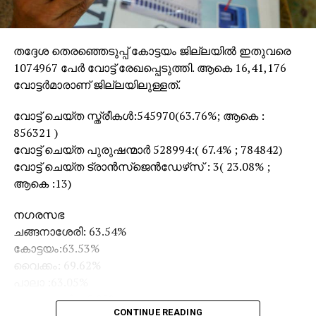
തദ്ദേശ തെരഞ്ഞെടുപ്പ് കോട്ടയം ജില്ലയില്‍ ഇതുവരെ
1074967 പേര്‍ വോട്ട് രേഖപ്പെടുത്തി. ആകെ 16,41,176
വോട്ടര്‍മാരാണ് ജില്ലയിലുള്ളത്.
വോട്ട് ചെയ്ത സ്ത്രീകള്‍:545970(63.76%; ആകെ :
856321 )
വോട്ട് ചെയ്ത പുരുഷന്മാര്‍ 528994:( 67.4% ; 784842)
വോട്ട് ചെയ്ത ട്രാന്‍സ്‌ജെന്‍ഡേഴ്‌സ് : 3( 23.08% ;
ആകെ :13)
നഗരസഭ
ചങ്ങനാശേരി: 63.54%
കോട്ടയം:63.53%
വൈക്കം: 69.62%
പാലാ :63.05%
ഏറ്റുമാനൂര്‍: 65.22%
CONTINUE READING
ഈരാറ്റുപേട്ട: 80.04%