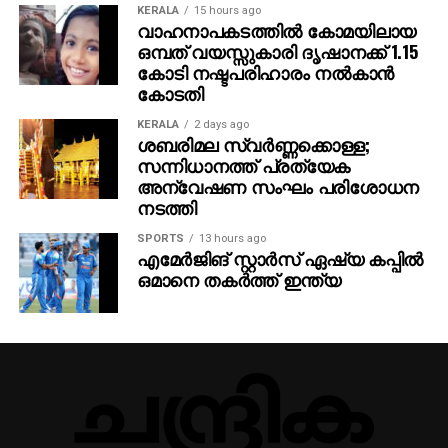
ഞഞഞ എന്നിവയുടെ സംവിധായകന്‍ രാജമൗലിയുടെ
KERALA
15 hours ago
ഈ ബ്രഹ്‌മാണ്ഡ പ്രോജക്റ്റ് 2027-ല്‍
വാഹനാപകടത്തില്‍ കോമയിലായ
ഒമ്പത് വയസ്സുകാരി ദൃഷാനക്ക് 1.15
തിയേറ്ററുകളിലേക്ക് എത്തും.
കോടി നഷ്ടപരിഹാരം നല്‍കാന്‍
കോടതി
KERALA
2 days ago
ശബരിമല സ്വര്‍ണ്ണക്കൊള്ള;
സന്നിധാനത്ത് പ്രത്യേക
അന്വേഷണ സംഘം പരിശോധന
നടത്തി
SPORTS
13 hours ago
എമേര്‍ജിങ് സ്റ്റാര്‍സ് ഏഷ്യ കപ്പില്‍
ഒമാനെ തകര്‍ത്ത് ഇന്ത്യ