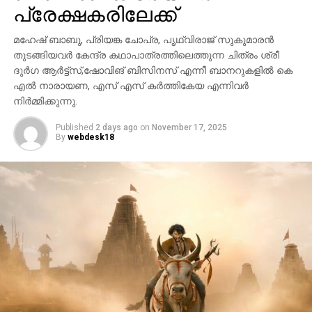
പ്രേക്ഷകരിലേക്ക്
മഹേഷ് ബാബു, പ്രിയങ്ക ചോപ്ര, പൃഥ്വിരാജ് സുകുമാരൻ
തുടങ്ങിയവർ കേന്ദ്ര കഥാപാത്രത്തിലെത്തുന്ന ചിത്രം ശ്രീ
ദുർഗ ആർട്ട്സ്,ഷോവിങ് ബിസിനസ് എന്നീ ബാനറുകളിൽ കെ
എൽ നാരായണ, എസ് എസ് കർത്തികേയ എന്നിവർ
നിർമ്മിക്കുന്നു.
Published
2 days ago
on
November 17, 2025
By
webdesk18