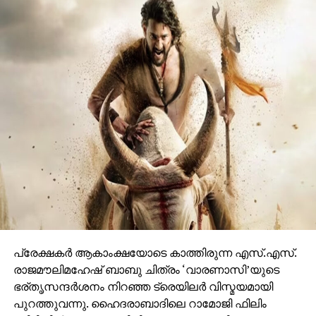
വേദിയിലും മഹേഷ് ബാബു കാളയുടെ പുറത്തു എൻട്രി
ചെയ്തപ്പോൾ അറുപത്തിനായിരത്തിൽപ്പരം കാഴ്ചക്കാർ
നിറഞ്ഞ ഇവന്റിലെ സദസ്സ് ഹർഷാരവം കൊണ്ട്
വേദിയെ ധന്യമാക്കി. ഐമാക്‌സിലാണ് ചിത്രം
ഒരുങ്ങുന്നത് എന്നതിനാല്‍ തന്നെ തിയേറ്ററുകളില്‍
ഗംഭീരമായ കാഴ്ചാനുഭൂതി
സമ്മാനിക്കുമെന്നുറപ്പാണ്.ബാഹുബലിയും ആർ ആർ
ആറും ഒരുക്കിയ രാജമൗലിയുടെ ബ്രഹ്മാണ്ഡ ചിത്രം
വാരണാസി 2027ൽ തിയേറ്ററുകളിലേക്കെത്തും. പി ആർ
ഓ ആൻഡ് മാർക്കറ്റിംഗ് സ്ട്രാറ്റജിസ്റ്റ് : പ്രതീഷ് ശേഖർ.
പ്രേക്ഷകര്‍ ആകാംക്ഷയോടെ കാത്തിരുന്ന എസ്.എസ്.
രാജമൗലിമഹേഷ് ബാബു ചിത്രം ‘വാരണാസി’യുടെ
ഭര്തൃസന്ദര്‍ശനം നിറഞ്ഞ ട്രെയിലര്‍ വിസ്മയമായി
പുറത്തുവന്നു. ഹൈദരാബാദിലെ റാമോജി ഫിലിം