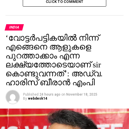
പരീക്കര്‍ പറഞ്ഞത് തെറ്റ്; സര്‍ജിക്കല്‍ സ്‌ട്രൈക്ക്
CLICK TO COMMENT
മുമ്പും നടന്നിട്ടുണ്ടെന്ന് വിദേശകാര്യ വകുപ്പ്
INDIA
‘വോട്ടര്‍പട്ടികയില്‍ നിന്ന്
എങ്ങെനെ ആളുകളെ
പുറത്താക്കാം എന്ന
ലക്ഷ്യത്തോടെയാണ് sir
കൊണ്ടുവന്നത്’: അഡ്വ.
ഹാരിസ് ബീരാൻ എംപി
Published
24 hours ago
on
November 18, 2025
By
webdesk14