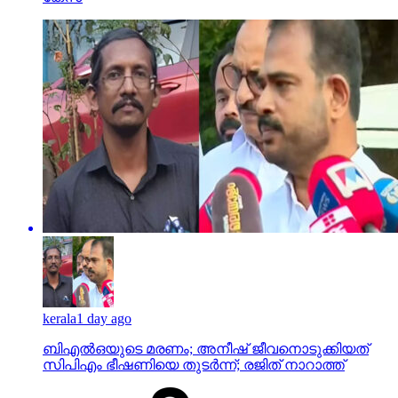
kerala
1 day ago
ബിഎല്‍ഒയുടെ മരണം; അനീഷ് ജീവനൊടുക്കിയത്
സിപിഎം ഭീഷണിയെ തുടര്‍ന്ന്; രജിത് നാറാത്ത്