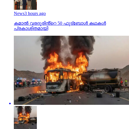
News
3 hours ago
കമാൽ വരദൂരിൻ്റെ 50 ഫുട്ബോൾ കഥകൾ
പ്രകാശിതമായി