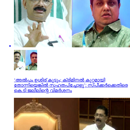
‘അല്‍പം ഉശിര് കൂടും; ക്രിമിനല്‍ കുറ്റമായി
തോന്നിയെങ്കില്‍ സഹതപിച്ചോളൂ’: സ്പീക്കര്‍ക്കെതിരെ
കെ.ടി ജലീലിന്റെ വിമര്‍ശനം