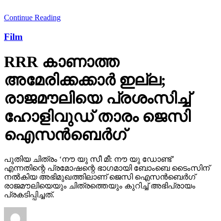
Continue Reading
Film
RRR കാണാത്ത
അമേരിക്കക്കാര്‍ ഇല്ല;
രാജമൗലിയെ പ്രശംസിച്ച്
ഹോളിവുഡ് താരം ജെസി
ഐസന്‍ബെര്‍ഗ്
പുതിയ ചിത്രം ‘നൗ യു സീ മീ: നൗ യു ഡോണ്ട്’
എന്നതിന്റെ പ്രമോഷന്റെ ഭാഗമായി ബോംബെ ടൈംസിന്
നല്‍കിയ അഭിമുഖത്തിലാണ് ജെസി ഐസന്‍ബെര്‍ഗ്
രാജമൗലിയെയും ചിത്രത്തെയും കുറിച്ച് അഭിപ്രായം
പ്രകടിപ്പിച്ചത്.