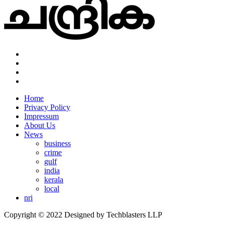
Home
Privacy Policy
Impressum
About Us
News
business
crime
gulf
india
kerala
local
nri
Copyright © 2022 Designed by Techblasters LLP