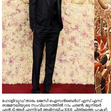
ഹോളിവുഡ് താരം ജെസി ഐസന്‍ബെര്‍ഗ് എസ്.എസ്.
രാജമൗലിയുടെ സംവിധാനത്തില്‍ റാം ചരണ്‍, ജൂനിയര്‍
എന്‍.ടി.ആര്‍ എന്നിവര്‍ അഭിനയിച്ച RRR ചിത്രത്തെ പുകഴ്ത്തി.