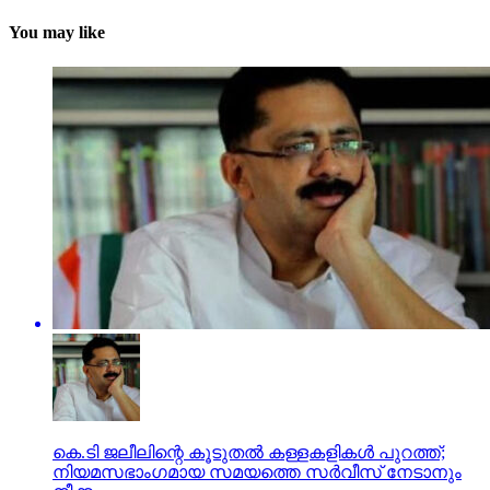
You may like
കെ.ടി ജലീലിന്റെ കൂടുതല്‍ കള്ളകളികള്‍ പുറത്ത്;
നിയമസഭാംഗമായ സമയത്തെ സര്‍വീസ് നേടാനും