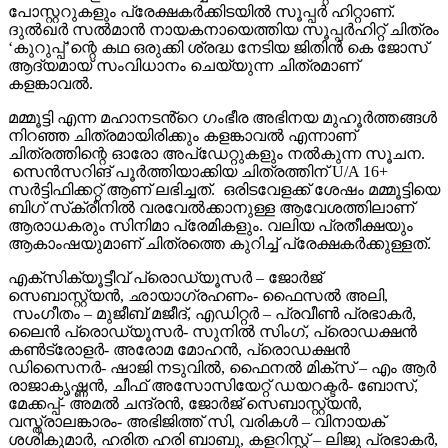
പോസ്റ്ററുകളും പ്രേക്ഷകർക്കിടയിൽ സൂപ്പർ ഹിറ്റാണ്.
ദുൽഖർ സൽമാൻ നായകനായെത്തിയ സൂപ്പർഹിറ്റ് ചിത്രം
‘കുറുപ്പ്’ന്റെ കഥ ഒരുക്കി ശ്രദ്ധ നേടിയ ജിതിൻ കെ ജോസ്
ആദ്യമായ് സംവിധാനം ചെയ്യുന്ന ചിത്രമാണ്
കളങ്കാവൽ.
മമ്മൂട്ടി എന്ന മഹാനടൻ്റെ ഗംഭീര അഭിനയ മുഹൂർത്തങ്ങൾ
നിറഞ്ഞ ചിത്രമായിരിക്കും കളങ്കാവൽ എന്നാണ്
ചിത്രത്തിന്റെ ഓരോ അപ്‌ഡേറ്റുകളും നൽകുന്ന സൂചന.
സെൻസറിങ് പൂർത്തിയാക്കിയ ചിത്രത്തിന് U/A 16+
സർട്ടിഫിക്കറ്റ് ആണ് ലഭിച്ചത്. ഒരിടവേളക്ക് ശേഷം മമ്മൂട്ടിയെ
ബിഗ് സ്‌ക്രീനിൽ വരവേൽക്കാനുള്ള ആവേശത്തിലാണ്
ആരാധകരും സിനിമാ പ്രേമികളും. വലിയ പ്രതീക്ഷയും
ആകാംഷയുമാണ് ചിത്രത്തെ കുറിച്ച് പ്രേക്ഷകർക്കുള്ളത്.
എക്സിക്യൂട്ടീവ് പ്രൊഡ്യൂസർ – ജോർജ്
സെബാസ്റ്റ്യൻ, ഛായാഗ്രഹണം- ഫൈസൽ അലി,
സംഗീതം – മുജീബ് മജീദ്, എഡിറ്റർ – പ്രവീൺ പ്രഭാകർ,
ലൈൻ പ്രൊഡ്യൂസർ- സുനിൽ സിംഗ്, പ്രൊഡക്ഷൻ
കൺട്രോളർ- അരോമ മോഹൻ, പ്രൊഡക്ഷൻ
ഡിസൈനർ- ഷാജി നടുവിൽ, ഫൈനൽ മിക്സ് – എം ആർ
രാജാകൃഷ്ണൻ, ചീഫ് അസോസിയേറ്റ് ഡയറക്ടർ- ബോസ്,
മേക്കപ്പ്- അമൽ ചന്ദ്രൻ, ജോർജ് സെബാസ്റ്റ്യൻ,
വസ്ത്രാലങ്കാരം- അഭിജിത്ത് സി, വരികൾ – വിനായക്
ശശികുമാർ, ഹരിത ഹരി ബാബു, കളറിസ്റ്റ് – ലിജു പ്രഭാകർ,