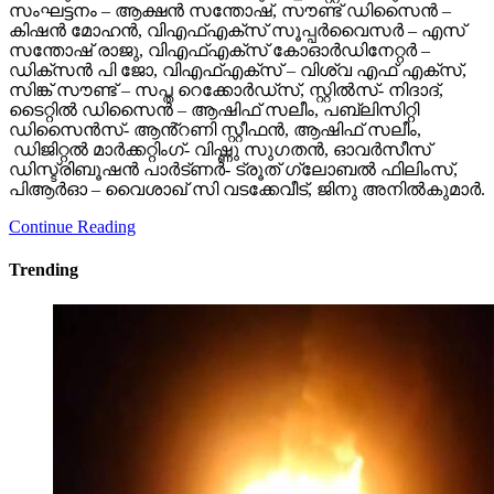
സംഘട്ടനം – ആക്ഷൻ സന്തോഷ്, സൗണ്ട് ഡിസൈൻ –
കിഷൻ മോഹൻ, വിഎഫ്എക്സ് സൂപ്പർവൈസർ – എസ്
സന്തോഷ് രാജു, വിഎഫ്എക്സ് കോഓർഡിനേറ്റർ –
ഡിക്സൻ പി ജോ, വിഎഫ്എക്സ് – വിശ്വ എഫ് എക്സ്,
സിങ്ക് സൗണ്ട് – സപ്ത റെക്കോർഡ്സ്, സ്റ്റിൽസ്- നിദാദ്,
ടൈറ്റിൽ ഡിസൈൻ – ആഷിഫ് സലീം, പബ്ലിസിറ്റി
ഡിസൈൻസ്- ആൻ്റണി സ്റ്റീഫൻ, ആഷിഫ് സലീം,
ഡിജിറ്റൽ മാർക്കറ്റിംഗ്- വിഷ്ണു സുഗതൻ, ഓവർസീസ്
ഡിസ്ട്രിബൂഷൻ പാർട്ണർ- ട്രൂത് ഗ്ലോബൽ ഫിലിംസ്,
പിആർഓ – വൈശാഖ് സി വടക്കേവീട്, ജിനു അനിൽകുമാർ.
Continue Reading
Trending