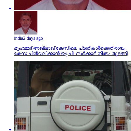
india
2 days ago
മുഹമ്മദ് അഖ്‌ലാഖ് കേസിലെ പ്രതികള്‍ക്കെതിരായ
കേസ് പിന്‍വലിക്കാന്‍ യു.പി. സര്‍ക്കാര്‍ നീക്കം തുടങ്ങി