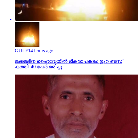
GULF
14 hours ago
മക്കമദീന ഹൈവേയില്‍ ഭീകരാപകടം: ഉംറ ബസ്
കത്തി, 40 പേര്‍ മരിച്ചു