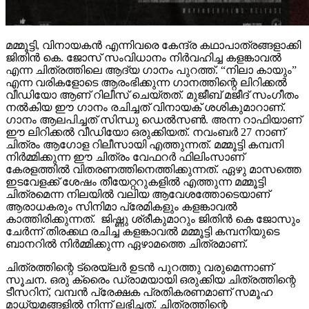
മമ്മൂട്ടി, വിനായകൻ എന്നിവരെ കേന്ദ്ര കഥാപാത്രങ്ങളാക്കി
ജിതിൻ കെ. ജോസ് സംവിധാനം നിർവഹിച്ച കളങ്കാവൽ
എന്ന ചിത്രത്തിലെ ആദ്യ ഗാനം പുറത്ത്. “നിലാ കായും”
എന്ന വരികളോടെ ആരംഭിക്കുന്ന ഗാനത്തിന്റെ ലിറിക്കൽ
വീഡിയോ ആണ് റിലീസ് ചെയ്തത്. മുജീബ് മജീദ് സംഗീതം
നൽകിയ ഈ ഗാനം രചിച്ചത് വിനായക് ശശികുമാറാണ്.
ഗാനം ആലപിച്ചത് സിന്ധു ഡെൽസൺ. അന്ന റാഫിയാണ്
ഈ ലിറിക്കൽ വീഡിയോ ഒരുക്കിയത്. നവംബർ 27 നാണ്
ചിത്രം ആഗോള റിലീസായി എത്തുന്നത്. മമ്മൂട്ടി കമ്പനി
നിർമ്മിക്കുന്ന ഈ ചിത്രം വേഫറർ ഫിലിംസാണ്
കേരളത്തിൽ വിതരണത്തിനെത്തിക്കുന്നത്. ഏഴു മാസത്തെ
ഇടവേളക്ക് ശേഷം തീയേറ്ററുകളിൽ എത്തുന്ന മമ്മൂട്ടി
ചിത്രമെന്ന നിലയിൽ വലിയ ആവേശത്തോടെയാണ്
ആരാധകരും സിനിമാ പ്രേമികളും കളങ്കാവൽ
കാത്തിരിക്കുന്നത്. ജിഷ്ണു ശ്രീകുമാറും ജിതിൻ കെ ജോസും
ചേർന്ന് തിരക്കഥ രചിച്ച കളങ്കാവൽ മമ്മൂട്ടി കമ്പനിയുടെ
ബാനറിൽ നിർമ്മിക്കുന്ന ഏഴാമത്തെ ചിത്രമാണ്.
ചിത്രത്തിന്റെ ട്രെയ്‌ലർ ഉടൻ പുറത്തു വരുമെന്നാണ്
സൂചന. ഒരു ക്രൈം ഡ്രാമയായി ഒരുക്കിയ ചിത്രത്തിന്റെ
ടീസറിന്, വമ്പൻ പ്രേക്ഷക പ്രതികരണമാണ് സമൂഹ
മാധ്യമങ്ങളിൽ നിന്ന് ലഭിച്ചത്. ചിത്രത്തിന്റെ