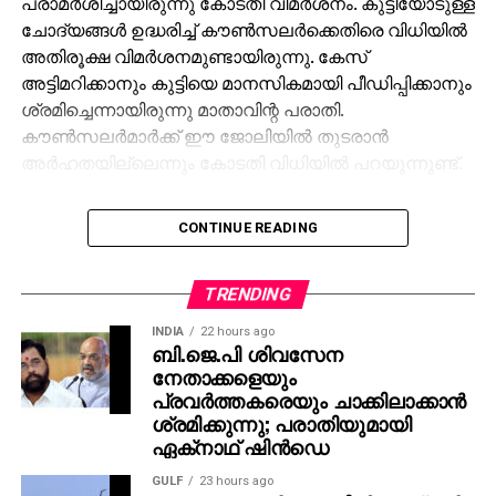
പരാമർശിച്ചായിരുന്നു കോടതി വിമർശനം. കുട്ടിയോടുള്ള
ചോദ്യങ്ങൾ ഉദ്ധരിച്ച് കൗൺസലർക്കെതിരെ വിധിയിൽ
അതിരൂക്ഷ വിമർശനമുണ്ടായിരുന്നു. കേസ്
അട്ടിമറിക്കാനും കുട്ടിയെ മാനസികമായി പീഡിപ്പിക്കാനും
ശ്രമിച്ചെന്നായിരുന്നു മാതാവിന്റ പരാതി.
കൗൺസലർമാർക്ക് ഈ ജോലിയിൽ തുടരാൻ
അർഹതയില്ലെന്നും കോടതി വിധിയിൽ പറയുന്നുണ്ട്.
അശ്ലീലച്ചുവയുള്ള ചോദ്യങ്ങൾ ചോദിച്ചപ്പോൾ
CONTINUE READING
അവിടെ ഉണ്ടായിരുന്ന പൊലീസ് ഉദ്യോഗസ്ഥൻ
എന്തുകൊണ്ട് ഇടപെട്ടില്ലെന്നും കോടതി വിമർശിച്ചു.
പ്രസ്തുത മാനസികാരോഗ്യ ഉദ്യോഗസ്ഥർ നൽകിയ
TRENDING
റിപ്പോർട്ടിലെ ഓരോ ചോദ്യങ്ങളും വിശദമായി
INDIA
22 hours ago
പരിശോധിച്ച കോടതി, അവരുടെ ചോദ്യങ്ങൾ വഴി
ബി.ജെ.പി ശിവസേന
പ്രതിഭാഗത്തിന്റെ വാദങ്ങളെ പിന്തുണയ്ക്കാൻ
നേതാക്കളെയും
ആവശ്യമായ ഇടപെടലുകൾ കൃത്യമായി
പ്രവര്‍ത്തകരെയും ചാക്കിലാക്കാന്‍
ശ്രമിക്കുന്നു; പരാതിയുമായി
ഉണ്ടായെന്നും കണ്ടെത്തിയിട്ടുണ്ട്.
ഏക്‌നാഥ് ഷിന്‍ഡെ
ഇവർക്കെതിരെ നടപടികൾ സ്വീകരിക്കാൻ
GULF
23 hours ago