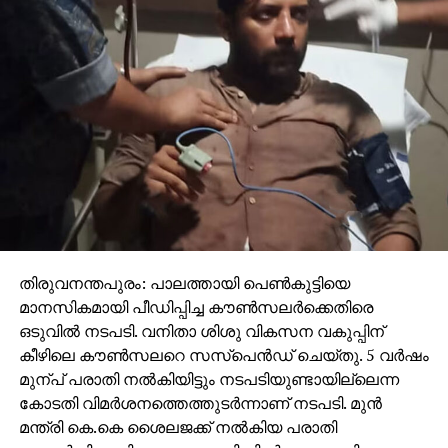
തിരുവനന്തപുരം: പാലത്തായി പെൺകുട്ടിയെ
മാനസികമായി പീഡിപ്പിച്ച കൗൺസലർക്കെതിരെ
ഒടുവിൽ നടപടി. വനിതാ ശിശു വികസന വകുപ്പിന്
കീഴിലെ കൗൺസലറെ സസ്പെൻഡ് ചെയ്തു. 5 വർഷം
മുന്പ് പരാതി നൽകിയിട്ടും നടപടിയുണ്ടായില്ലെന്ന
കോടതി വിമർശനത്തെത്തുടർന്നാണ് നടപടി. മുൻ
മന്ത്രി കെ.കെ ശൈലജക്ക് നൽകിയ പരാതി