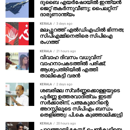
ആവശ്യപ്പെട്ട് കുട്ടിയുടെ മാതാവ് 2020 സെപ്തംബർ 21ന്
ദുബൈ എയര്‍ഷോയില്‍ ഇന്ത്യന്‍
ജെറ്റ് തകര്‍ന്നുവീണു; പൈലറ്റിന്
അന്നത്തെ വനിതാ ശിശുവികസന മന്ത്രിക്ക് പരാതി
ദാരുണാന്ത്യം
നൽകിയിരുന്നു. ബിജെപി നേതാവായ അധ്യാപകന്‍
കെ. പത്മരാജന്‍ പ്രതിയായ പാലത്തായി
KERALA
3 days ago
പീഡനക്കേസില്‍ കൗണ്‍സലിങ് നടത്തിയവര്‍
മലപ്പുറത്ത് എല്‍ഡിഎഫില്‍ ഭിന്നത;
സിപിഎമ്മിനെതിരെ സിപിഐ
അന്വേഷണം വഴിതെറ്റിക്കാന്‍ ശ്രമിച്ചതായും
രംഗത്ത്
അതിവേഗ പോക്‌സോ കോടതി കണ്ടെത്തിയിരുന്നു.
അത് തടയാന്‍ ക്രൈംബ്രാഞ്ച് അന്വേഷണസംഘം
KERALA
21 hours ago
വിവാഹ ദിവസം വധുവിന്
ശ്രമിച്ചില്ലെന്നും അന്വേഷണസംഘവും
വാഹനാപകടത്തില്‍ പരിക്ക്;
ഉദ്യോഗസ്ഥരും ഇടയ്ക്ക് മാറിയത് കുട്ടിക്ക് മാനസിക
ആശുപത്രിയില്‍ എത്തി
സമ്മര്‍ദമുണ്ടാക്കിയെന്നും കോടതി ചൂണ്ടിക്കാട്ടിയിരുന്നു.
താലികെട്ടി വരന്‍
KERALA
2 days ago
ശബരിമല സ്വര്‍ണ്ണക്കൊള്ളയുടെ
പൂര്‍ണ്ണ ഉത്തരവാദിത്വം ഇടത്
സര്‍ക്കാരിന്, പത്മകുമാറിന്റെ
അറസ്റ്റിലൂടെ സിപിഎം ബന്ധം
തെളിഞ്ഞു: പി.കെ കുഞ്ഞാലിക്കുട്ടി
KERALA
20 hours ago
പാലത്തായി കേസ്; പെൺകുട്ടിയെ