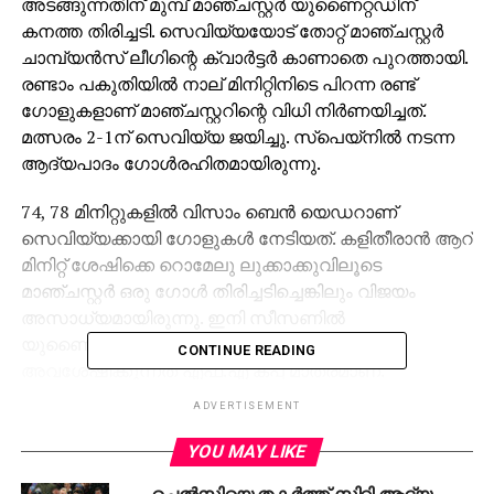
അടങ്ങുന്നതിന് മുമ്പ് മാഞ്ചസ്റ്റര്‍ യുണൈറ്റഡിന്
കനത്ത തിരിച്ചടി. സെവിയ്യയോട് തോറ്റ് മാഞ്ചസ്റ്റര്‍
ചാമ്പ്യന്‍സ് ലീഗിന്റെ ക്വാര്‍ട്ടര്‍ കാണാതെ പുറത്തായി.
രണ്ടാം പകുതിയില്‍ നാല് മിനിറ്റിനിടെ പിറന്ന രണ്ട്
ഗോളുകളാണ് മാഞ്ചസ്റ്ററിന്റെ വിധി നിര്‍ണയിച്ചത്.
മത്സരം 2-1ന് സെവിയ്യ ജയിച്ചു. സ്‌പെയ്‌നില്‍ നടന്ന
ആദ്യപാദം ഗോള്‍രഹിതമായിരുന്നു.
74, 78 മിനിറ്റുകളില്‍ വിസാം ബെന്‍ യെഡറാണ്
സെവിയ്യക്കായി ഗോളുകള്‍ നേടിയത്. കളിതീരാന്‍ ആറ്
മിനിറ്റ് ശേഷിക്കെ റൊമേലു ലുക്കാക്കുവിലൂടെ
മാഞ്ചസ്റ്റര്‍ ഒരു ഗോള്‍ തിരിച്ചടിച്ചെങ്കിലും വിജയം
അസാധ്യമായിരുന്നു. ഇനി സീസണില്‍
യുണൈറ്റഡിന്റെ കിരീടപ്രതീക്ഷയായി
CONTINUE READING
അവശേഷിക്കുന്നത് എഫ്.എ കപ്പ് മാത്രമാണ്.
ADVERTISEMENT
RELATED TOPICS:
ENGLISH PREMIER LEAGUE
YOU MAY LIKE
UP NEXT
ശുഹൈബ് വധം: സി.ബി.ഐ അന്വേഷണത്തിന്
ചെല്‍സിയെ തകര്‍ത്ത് സിറ്റി ആദ്യ