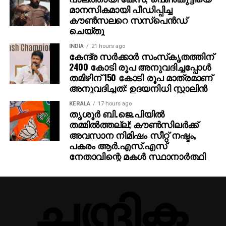
മാനസികമായി പീഡിപ്പിച്ച
കൗൺസലറെ സസ്പെൻഡ്
ചെയ്തു
INDIA
21 hours ago
കേന്ദ്ര സര്‍ക്കാര്‍ സംസ്‌കൃതത്തിന്
2400 കോടി രൂപ അനുവദിച്ചപ്പോള്‍
തമിഴിന് 150 കോടി രൂപ മാത്രമാണ്
അനുവദിച്ചത്: ഉദയനിധി സ്റ്റാലിന്‍
KERALA
17 hours ago
തൃശൂര്‍ ബി.ജെ.പിയില്‍
തമ്മില്‍ത്തല്ല്; കൗണ്‍സിലര്‍ക്ക്
അവസാന നിമിഷം സീറ്റ് നഷ്ടം,
പകരം ആര്‍.എസ്.എസ്
നേതാവിന്റെ മകള്‍ സ്ഥാനാര്‍ത്ഥി