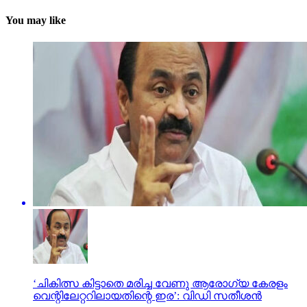
You may like
‘ചികിത്സ കിട്ടാതെ മരിച്ച വേണു ആരോഗ്യ കേരളം
വെന്റിലേറ്ററിലായതിന്റെ ഇര’: വിഡി സതീശന്‍