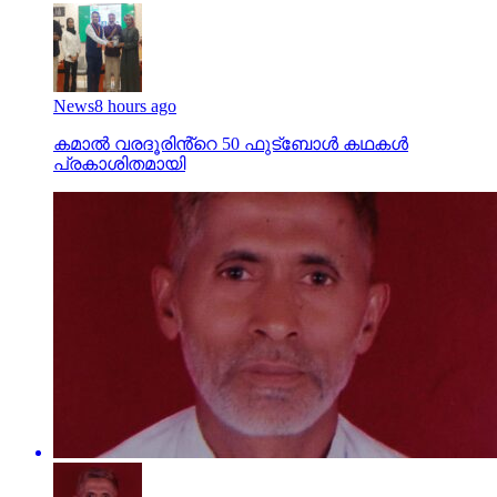
News
8 hours ago
കമാൽ വരദൂരിൻ്റെ 50 ഫുട്ബോൾ കഥകൾ
പ്രകാശിതമായി