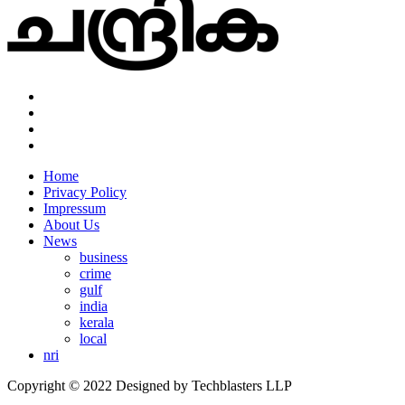
Home
Privacy Policy
Impressum
About Us
News
business
crime
gulf
india
kerala
local
nri
Copyright © 2022 Designed by Techblasters LLP