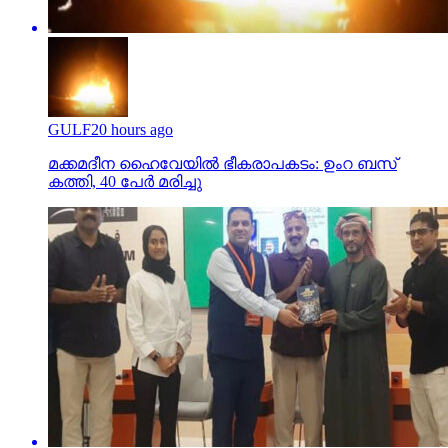
GULF
20 hours ago
മക്കമദീന ഹൈവേയില്‍ ഭീകരാപകടം: ഉംറ ബസ്
കത്തി, 40 പേര്‍ മരിച്ചു