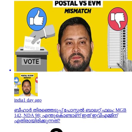
india
1 day ago
ബീഹാർ തിരഞ്ഞെടുപ്പ് പോസ്റ്റൽ ബാലറ്റ് ഫലം: MGB
142, NDA 98; എന്തുകൊണ്ടാണ് ഇത് ഇവിഎമ്മിന്
എതിരായിരിക്കുന്നത്?