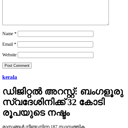
Name
*
Email
*
Website
kerala
ഡിജിറ്റല്‍ അറസ്റ്റ്: ബംഗളൂരു
സ്വദേശിനിക്ക് 32 കോടി
രൂപയുടെ നഷ്ടം
മാസങ്ങള്‍ നീണ്ടുനിന്ന 187 സാമ്പത്തിക