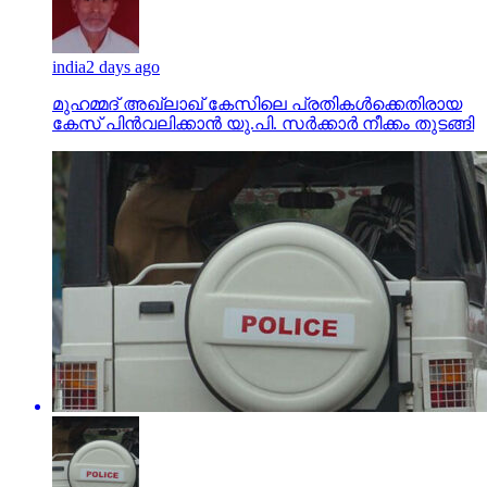
india
2 days ago
മുഹമ്മദ് അഖ്‌ലാഖ് കേസിലെ പ്രതികള്‍ക്കെതിരായ
കേസ് പിന്‍വലിക്കാന്‍ യു.പി. സര്‍ക്കാര്‍ നീക്കം തുടങ്ങി