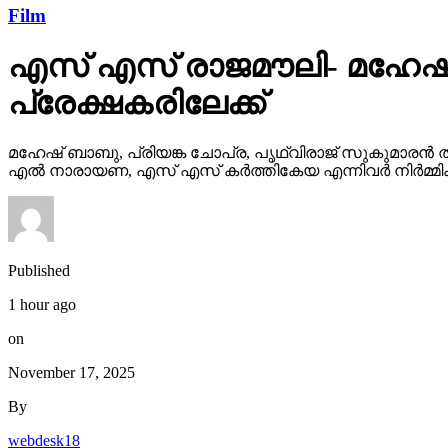
Film
എസ് എസ് രാജമൗലി- മഹേഷ്
പ്രേക്ഷകരിലേക്ക്
മഹേഷ് ബാബു, പ്രിയങ്ക ചോപ്ര, പൃഥ്വിരാജ് സുകുമാരൻ ത
എൽ നാരായണ, എസ് എസ് കർത്തികേയ എന്നിവർ നിർമ്മിക്ക
Published
1 hour ago
on
November 17, 2025
By
webdesk18