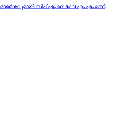
 പരാമര്‍ശവുമായി സിപിഎം നേതാവ് എം.എം മണി