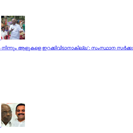
ൽ നിന്നും ആളുകളെ ഇറക്കിവിടാനാകില്ല’: സംസ്ഥാന സ‍ർക