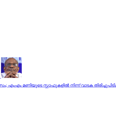
എം മണിയുടെ സ്റ്റാഫുകളില്‍ നിന്ന് വാടക തിരിച്ചുപിടിക