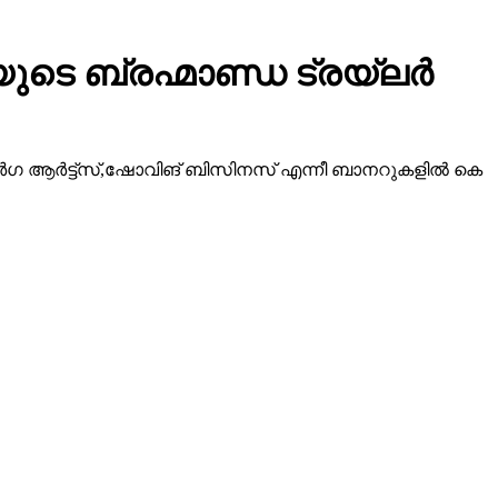
ടെ ബ്രഹ്മാണ്ഡ ട്രയ്ലർ
ീ ദുർഗ ആർട്ട്സ്,ഷോവിങ് ബിസിനസ് എന്നീ ബാനറുകളിൽ കെ