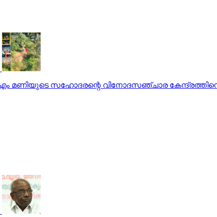
; എം.എം മണിയുടെ സഹോദരന്റെ വിനോദസഞ്ചാര കേന്ദ്രത്തിനെത