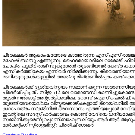
പ്രേക്ഷകർ ആകാംഷയോടെ കാത്തിരുന്ന എസ് എസ് രാജമൗലി
മഹേഷ് ബാബു എത്തുന്നു. ഹൈദരാബാദിലെ റാമോജി ഫിലിം സി
ചോപ്ര, പൃഥ്വിരാജ് സുകുമാരൻ തുടങ്ങിയവർ കേന്ദ്ര ക
എസ് കർത്തികേയ എന്നിവർ നിർമ്മിക്കുന്നു. കീരവാണിയ
മണിക്കൂറുകൾക്കുള്ളിൽ അഞ്ചു മില്യണിൽപ്പരം കാഴ്ചക്ക
പ്രേക്ഷകർക്ക് ദൃശ്യവിസ്മയം സമ്മാനിക്കുന്ന വാരാണസിയുട
പ്രദർശിപ്പിച്ചത് . സിഇ 512-ലെ വാരാണസി കാണിച്ചുകൊണ്ടാണ്
തുടര്‍ന്നങ്ങോട്ട് അന്റാര്‍ട്ടിക്കയിലെ റോസ് ഐസ് ഷെ
തുടങ്ങിയവയെല്ലാം വിസ്മയക്കാഴ്ചകളായി ട്രെയിലറില്‍ 
കഥാപാത്രം സ്‌ക്രീനിൽ അവസാനം എത്തിയപ്പോൾ വേദിയി
ഇവന്റിലെ സദസ്സ് ഹർഷാരവം കൊണ്ട് വേദിയെ ധന്യമാക്കി. 
സമ്മാനിക്കുമെന്നുറപ്പാണ്.ബാഹുബലിയും ആർ ആർ ആറും 
മാർക്കറ്റിംഗ് സ്ട്രാറ്റജിസ്റ്റ് : പ്രതീഷ് ശേഖർ.