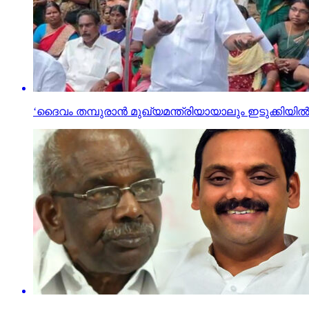
‘ദൈവം തമ്പുരാൻ മുഖ്യമന്ത്രിയായാലും ഇടുക്കിയി