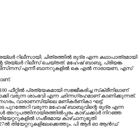
ലർ റിലീസായി. ചിത്രത്തിൽ രുദ്ര എന്ന കഥാപാത്രമായി
 ട്രയ്ലർ റിലീസ് ചെയ്തത്. മഹേഷ് ബാബു, പ്രിയങ്ക
വിങ് ബിസിനസ് എന്നീ ബാനറുകളിൽ കെ എൽ നാരായണ, എസ്
ാണ്.
00 ഫീറ്റിൽ പ്രത്യേകമായി സജ്ജീകരിച്ച സ്‌ക്രീനിലാണ്
യമാക്കി വരുന്ന ശാംഭവി എന്ന ഛിന്നഗ്രഹമാണ് കാണിക്കുന്നത്.
കാനഗരം, വാരാണസിയിലെ മണികര്‍ണികാ ഘട്ട്
 പുറത്തേറി വരുന്ന മഹേഷ് ബാബുവിന്റെ രുദ്ര എന്ന
 അറുപത്തിനായിരത്തിൽപ്പരം കാഴ്ചക്കാർ നിറഞ്ഞ
ിയേറ്ററുകളില്‍ ഗംഭീരമായ കാഴ്ചാനുഭൂതി
27ൽ തിയേറ്ററുകളിലേക്കെത്തും. പി ആർ ഓ ആൻഡ്