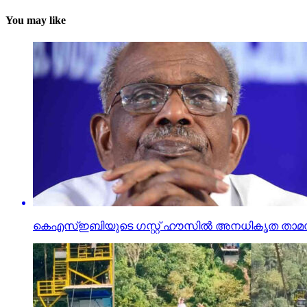
You may like
കെഎസ്ഇബിയുടെ ഗസ്റ്റ് ഹൗസില്‍ അനധികൃത താമസം; എം