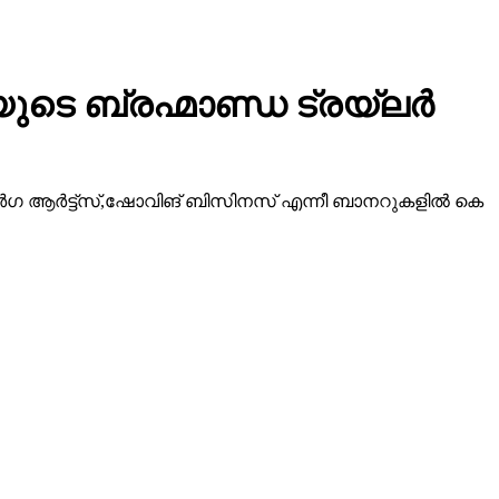
ടെ ബ്രഹ്മാണ്ഡ ട്രയ്ലർ
ീ ദുർഗ ആർട്ട്സ്,ഷോവിങ് ബിസിനസ് എന്നീ ബാനറുകളിൽ കെ