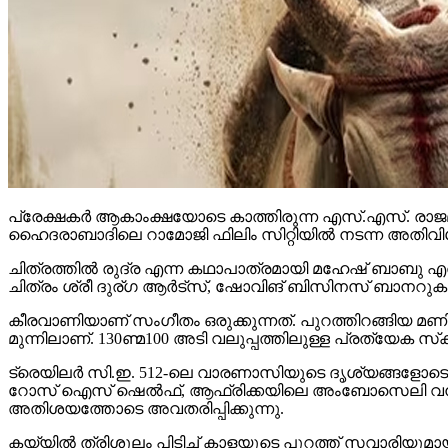
പ്രേക്ഷകര്‍ ആകാംക്ഷയോടെ കാത്തിരുന്ന എസ്.എസ്. രാജമ
ഹൈദരാബാദിലെ റാമോജി ഫിലിം സിറ്റിയില്‍ നടന്ന അതിവിശ
ചിത്രത്തില്‍ രുദ്ര എന്ന കഥാപാത്രമായി മഹേഷ് ബാബു എത്
ചിത്രം ശ്രീ ദുര്ഗ ആര്‍ട്‌സ്, ഷോവിങ് ബിസിനസ് ബാനറുകളില
കീരവാണിയാണ് സംഗീതം ഒരുക്കുന്നത്. പുറത്തിറങ്ങിയ മണിക്
മുന്നിലാണ്. 130ണ്മ100 അടി വലുപ്പത്തിലുള്ള പ്രത്യേക സ്‌ക്രീനില
ട്രെയിലര്‍ സി.ഇ. 512-ലെ വാരണാസിയുടെ ദൃശ്യങ്ങളോടെ തുടങ്ങ
റോസ് ഐസ് ഷെല്‍ഫ്, ആഫ്രിക്കയിലെ അംബോസെലി വനം, ബ
അതിശയത്തോടെ അവതരിപ്പിക്കുന്നു.
കയ്യില്‍ ത്രിശൂലം പിടിച്ച് കാളയുടെ പുറത്ത് സവാരിയു