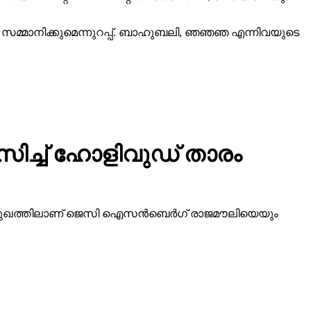
വം സമ്മാനിക്കുമെന്നുറപ്പ്. ബാഹുബലി, ഞഞഞ എന്നിവയുടെ
സിച്ച് ഹോളിവുഡ് താരം
ിമുഖത്തിലാണ് ജെസി ഐസന്‍ബെര്‍ഗ് രാജമൗലിയെയും