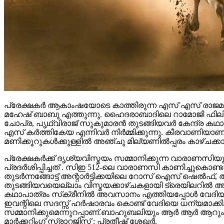
പ്രേക്ഷകർ ആകാംഷയോടെ കാത്തിരുന്ന എസ് എസ് രാജമൗലി
മഹേഷ് ബാബു എത്തുന്നു. ഹൈദരാബാദിലെ റാമോജി ഫിലിം സി
ചോപ്ര, പൃഥ്വിരാജ് സുകുമാരൻ തുടങ്ങിയവർ കേന്ദ്ര ക
എസ് കർത്തികേയ എന്നിവർ നിർമ്മിക്കുന്നു. കീരവാണിയ
മണിക്കൂറുകൾക്കുള്ളിൽ അഞ്ചു മില്യണിൽപ്പരം കാഴ്ചക്ക
പ്രേക്ഷകർക്ക് ദൃശ്യവിസ്മയം സമ്മാനിക്കുന്ന വാരാണസിയുട
പ്രദർശിപ്പിച്ചത് . സിഇ 512-ലെ വാരാണസി കാണിച്ചുകൊണ്ടാണ്
തുടര്‍ന്നങ്ങോട്ട് അന്റാര്‍ട്ടിക്കയിലെ റോസ് ഐസ് ഷെ
തുടങ്ങിയവയെല്ലാം വിസ്മയക്കാഴ്ചകളായി ട്രെയിലറില്‍ 
കഥാപാത്രം സ്‌ക്രീനിൽ അവസാനം എത്തിയപ്പോൾ വേദിയി
ഇവന്റിലെ സദസ്സ് ഹർഷാരവം കൊണ്ട് വേദിയെ ധന്യമാക്കി. 
സമ്മാനിക്കുമെന്നുറപ്പാണ്.ബാഹുബലിയും ആർ ആർ ആറും 
മാർക്കറ്റിംഗ് സ്ട്രാറ്റജിസ്റ്റ് : പ്രതീഷ് ശേഖർ.