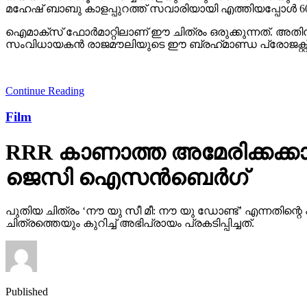
മഹേഷ് ബാബു കാളപ്പുറത്ത് സവാരിയായി എത്തിയപ്പോള്‍ 60,0
ഐമാക്‌സ് ഫോര്‍മാറ്റിലാണ് ഈ ചിത്രം ഒരുക്കുന്നത്. അത
സംവിധായകന്‍ രാജമൗലിയുടെ ഈ ബ്രഹ്‌മാണ്ഡ പ്രോജക്റ്റ് 20
Continue Reading
Film
RRR കാണാത്ത അമേരിക്കക്കാ
ജെസി ഐസന്‍ബെര്‍ഗ്
പുതിയ ചിത്രം ‘നൗ യു സീ മീ: നൗ യു ഡോണ്ട്’ എന്നതി
ചിത്രത്തെയും കുറിച്ച് അഭിപ്രായം പ്രകടിപ്പിച്ചത്.
Published