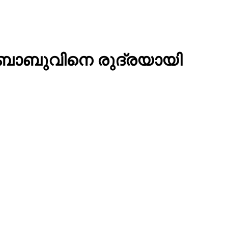
് ബാബുവിനെ രുദ്രയായി