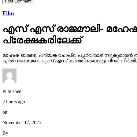
Film
എസ് എസ് രാജമൗലി- മഹേഷ്
പ്രേക്ഷകരിലേക്ക്
മഹേഷ് ബാബു, പ്രിയങ്ക ചോപ്ര, പൃഥ്വിരാജ് സുകുമാരൻ ത
എൽ നാരായണ, എസ് എസ് കർത്തികേയ എന്നിവർ നിർമ്മിക്ക
Published
2 hours ago
on
November 17, 2025
By