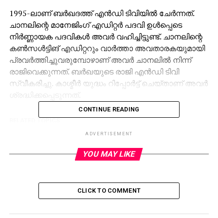
1995-ലാണ് ബര്‍ഖദത്ത് എന്‍ഡി ടിവിയില്‍ ചേര്‍ന്നത്.
ചാനലിന്റെ മാനേജിംഗ് എഡിറ്റര്‍ പദവി ഉള്‍പ്പെടെ
നിര്‍ണ്ണായക പദവികള്‍ അവര്‍ വഹിച്ചിട്ടുണ്ട്. ചാനലിന്റെ
കണ്‍സള്‍ട്ടിങ് എഡിറ്ററും വാര്‍ത്താ അവതാരകയുമായി
പ്രവര്‍ത്തിച്ചുവരുമ്പോഴാണ് അവര്‍ ചാനലില്‍ നിന്ന്
രാജിവെക്കുന്നത്. ബര്‍ഖയുടെ രാജി എന്‍ഡി ടിവി
സ്വീകരിച്ചു. കാശ്മീര്‍ യുദ്ധം റിപ്പോര്‍ട്ട് ചെയ്താണ് അവര്‍
ശ്രദ്ധിക്കപ്പെടുന്നത്.
CONTINUE READING
RELATED TOPICS:
ADVERTISEMENT
UP NEXT
ഇവിടെ ഇരട്ട നീതിയല്ലാതെ മറ്റെന്താണ് മിസ്റ്റര്‍
YOU MAY LIKE
പിണറായി?; കെ.എം ഷാജി
DON'T MISS
സൈനികര്‍ സാമൂഹ്യമാധ്യമങ്ങളിലൂടെ പരാതി
ഉന്നയിച്ചാല്‍ നടപടി; മുന്നറിയിപ്പുമായി കരസേനാ
CLICK TO COMMENT
മേധാവി