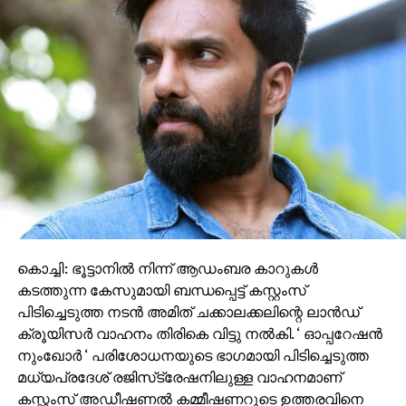
നേടിയ ത്രില്ലർ ഫ്രാഞ്ചൈസികളിൽ ഒന്നാണ്.
2013ൽ പുറത്തിറങ്ങിയ ആദ്യഭാഗം ബോക്‌സ്
ഓഫീസിൽ വൻ വിജയം നേടി; 2021ൽ രണ്ടാം ഭാഗം
ആമസോൺ പ്രൈം വീഡിയോയിലൂടെ OTT
റിലീസായിരുന്നു. കുടുംബത്തെ സംരക്ഷിക്കാൻ കേബിൾ
ടിവി നെറ്റ്‌വർക്കുടമ ജോര്‍ജുകുട്ടി (മോഹൻലാൽ)
നടത്തുന്ന കഠിന പോരാട്ടമാണ് കഥയുടെ പ്രമേയം.
കൊച്ചി: ഭൂട്ടാനില്‍ നിന്ന് ആഡംബര കാറുകള്‍
കടത്തുന്ന കേസുമായി ബന്ധപ്പെട്ട് കസ്റ്റംസ്
പിടിച്ചെടുത്ത നടന്‍ അമിത് ചക്കാലക്കലിന്റെ ലാന്‍ഡ്
ക്രൂയിസര്‍ വാഹനം തിരികെ വിട്ടു നല്‍കി. ‘ ഓപ്പറേഷന്‍
നുംഖോര്‍ ‘ പരിശോധനയുടെ ഭാഗമായി പിടിച്ചെടുത്ത
മധ്യപ്രദേശ് രജിസ്‌ട്രേഷനിലുള്ള വാഹനമാണ്
കസ്റ്റംസ് അഡീഷണല്‍ കമ്മീഷണറുടെ ഉത്തരവിനെ