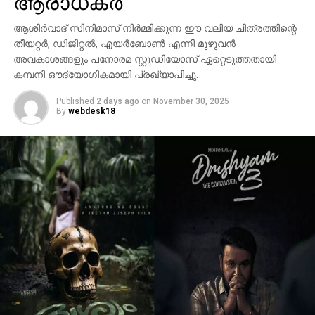
ആരാധകർ
ആശിർവാദ് സിനിമാസ് നിർമ്മിക്കുന്ന ഈ വലിയ ചിത്രത്തിന്റെ
തീയറ്റർ, ഡിജിറ്റൽ, എയർബോൺ എന്നീ മുഴുവൻ
അവകാശങ്ങളും പനോരമ സ്റ്റുഡിയോസ് ഏറ്റെടുത്തതായി
കമ്പനി ഔദ്യോഗികമായി പ്രഖ്യാപിച്ചു.
Published
2 days ago
on
November 30, 2025
By
webdesk18