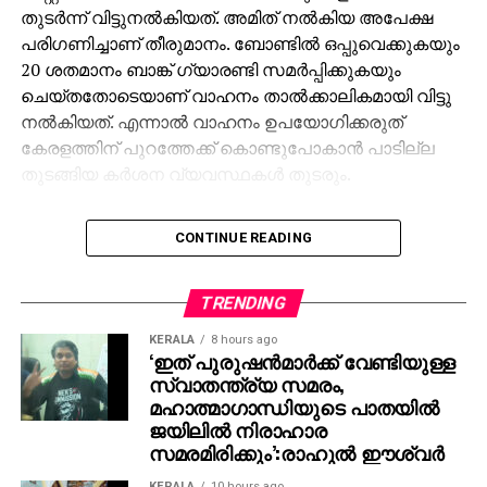
തുടര്‍ന്ന് വിട്ടുനല്‍കിയത്. അമിത് നല്‍കിയ അപേക്ഷ
പരിഗണിച്ചാണ് തീരുമാനം. ബോണ്ടില്‍ ഒപ്പുവെക്കുകയും
20 ശതമാനം ബാങ്ക് ഗ്യാരണ്ടി സമര്‍പ്പിക്കുകയും
ചെയ്തതോടെയാണ് വാഹനം താല്‍ക്കാലികമായി വിട്ടു
നല്‍കിയത്. എന്നാല്‍ വാഹനം ഉപയോഗിക്കരുത്
കേരളത്തിന് പുറത്തേക്ക് കൊണ്ടുപോകാന്‍ പാടില്ല
തുടങ്ങിയ കര്‍ശന വ്യവസ്ഥകള്‍ തുടരും.
ഭൂട്ടാനില്‍ നിന്ന് നികുതി വെട്ടിച്ച് വാഹനങ്ങള്‍
CONTINUE READING
കേരളത്തിലേക്ക് കടത്തിയതുമായി ബന്ധപ്പെട്ട കസ്റ്റംസ്
റെയ്ഡിനിടെയാണ് അമിത്തിന്റെ വാഹനങ്ങളും
ഗാരേജിലുള്ള മറ്റ് വാഹനങ്ങളും പിടിച്ചെടുത്തത്. അമിത്
TRENDING
ചക്കാലക്കല്‍ ഒന്നിലധികം തവണ കസ്റ്റംസ് മുന്നില്‍
KERALA
8 hours ago
ഹാജരായി രേഖകള്‍ സമര്‍പ്പിച്ചിരുന്നു. ഗാരേജില്‍
‘ഇത് പുരുഷന്‍മാര്‍ക്ക് വേണ്ടിയുള്ള
നിന്നുള്ള വാഹനങ്ങള്‍
സ്വാതന്ത്ര്യ സമരം,
അറ്റകുറ്റപ്പണിക്കെത്തിച്ചതാണെന്ന് അമിത് വ്യക്തമാക്കി.
മഹാത്മാഗാന്ധിയുടെ പാതയില്‍
ജയിലില്‍ നിരാഹാര
വാഹനങ്ങളുടെ യഥാര്‍ത്ഥ ഉടമകളും നേരത്തെ കസ്റ്റംസ്
സമരമിരിക്കും’:രാഹുല്‍ ഈശ്വര്‍
ഉദ്യോഗസ്ഥരോട് ഹാജരായിരുന്നു. ഭൂട്ടാന്‍, നേപ്പാള്‍
റൂട്ടുകളിലൂടെ ലാന്‍ഡ് ക്രൂയിസര്‍, ഡിഫന്‍ഡര്‍
KERALA
10 hours ago