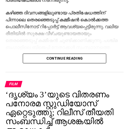
കഴിഞ്ഞ ദിവസങ്ങളിലുണ്ടായ പ്രതിഷേധത്തിന്
പിന്നാലെ തെരഞ്ഞെടുപ്പ് കമ്മീഷന്‍ കൊല്‍ക്കത്ത
പൊലീസിനോട് റിപ്പോര്‍ട്ട് ആവശ്യപ്പെട്ടിരുന്നു. വലിയ
രീതിയില്‍ സുരക്ഷ വീഴ്ചയുണ്ടായതായും
തെരഞ്ഞെടുപ്പ് കമ്മീഷന്‍ ചൂണ്ടിക്കാണിക്കുന്നു. പശ്ചിമ
ബംഗാളിലെ ബിജെപി നേതാക്കള്‍ സംസ്ഥാനത്തെ
തെരഞ്ഞെടുപ്പ് കമീഷന്‍ ഓഫീസിലെത്തി സംസ്ഥാന
CONTINUE READING
തെരഞ്ഞെടുപ്പ് ഓഫീസറുമായി കൂടിക്കാഴ്ച നടത്തുന്ന
ഘട്ടത്തിലാണ് ബിഎല്‍ഒമാരുടെ പ്രതിഷേധമുണ്ടായത്.
അതേസമയം, ജോലിയെടുക്കാന്‍ തയ്യാറാണെന്നും
FILM
എന്നാല്‍ ഇത്തരത്തില്‍ അടിച്ചമര്‍ത്തലും അമിതമായ
‘ദൃശ്യം 3’യുടെ വിതരണം
ജോലി സമ്മര്‍ദ്ദവും ഒരുതരത്തിലും അംഗീകരിക്കാം
സാധിക്കില്ലെന്നും പ്രതിഷേധിക്കുന്ന ബിഎല്‍ഒമാര്‍
പനോരമ സ്റ്റുഡിയോസ്
പറഞ്ഞു. വിവിധ സംസ്ഥാനങ്ങളിലായി നിരവധി
ഏറ്റെടുത്തു; റിലീസ് തീയതി
പേരാണ് കഴിഞ്ഞ ദിവസങ്ങളില്‍ ആത്മഹത്യ
സംബന്ധിച്ച് ആശങ്കയിൽ
ചെയ്തത്.