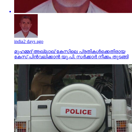
india
2 days ago
മുഹമ്മദ് അഖ്‌ലാഖ് കേസിലെ പ്രതികള്‍ക്കെതിരായ
കേസ് പിന്‍വലിക്കാന്‍ യു.പി. സര്‍ക്കാര്‍ നീക്കം തുടങ്ങി