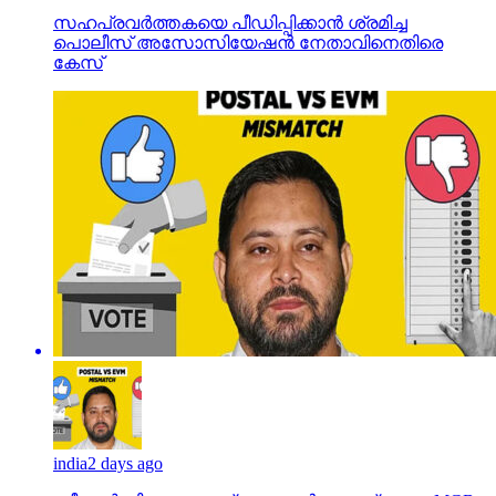
സഹപ്രവര്‍ത്തകയെ പീഡിപ്പിക്കാന്‍ ശ്രമിച്ച
പൊലീസ് അസോസിയേഷന്‍ നേതാവിനെതിരെ
കേസ്
india
2 days ago