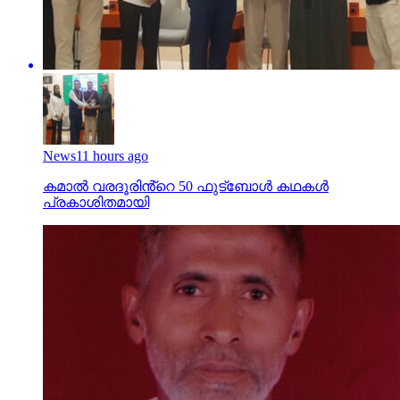
News
11 hours ago
കമാൽ വരദൂരിൻ്റെ 50 ഫുട്ബോൾ കഥകൾ
പ്രകാശിതമായി