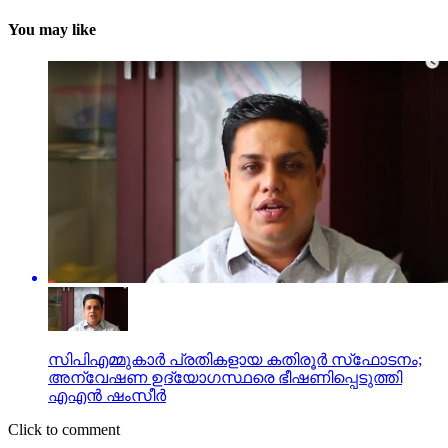
You may like
സിപിഎമ്മുകാര്‍ പ്രതികളായ കതിരൂര്‍ സ്‌ഫോടനം;
അന്വേഷണ ഉദ്യോഗസ്ഥരെ ഭീഷണിപ്പെടുത്തി
എഎന്‍ ഷംസീര്‍
Click to comment