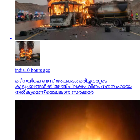
india
10 hours ago
മദീനയിലെ ബസ് അപകടം; മരിച്ചവരുടെ
കുടുംബങ്ങള്‍ക്ക് അഞ്ച് ലക്ഷം വീതം ധനസഹായം
നല്‍കുമെന്ന് തെലങ്കാന സര്‍ക്കാര്‍