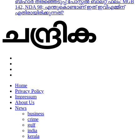
ബീഹാർ തിരഞ്ഞെടുപ്പ് പോസ്റ്റൽ ബാലറ്റ് ഫലം: MGB
142, NDA 98; എന്തുകൊണ്ടാണ് ഇത് ഇവിഎമ്മിന്
എതിരായിരിക്കുന്നത്?
Home
Privacy Policy
Impressum
About Us
News
business
crime
gulf
india
kerala