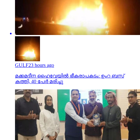
GULF
23 hours ago
മക്കമദീന ഹൈവേയില്‍ ഭീകരാപകടം: ഉംറ ബസ്
കത്തി, 40 പേര്‍ മരിച്ചു