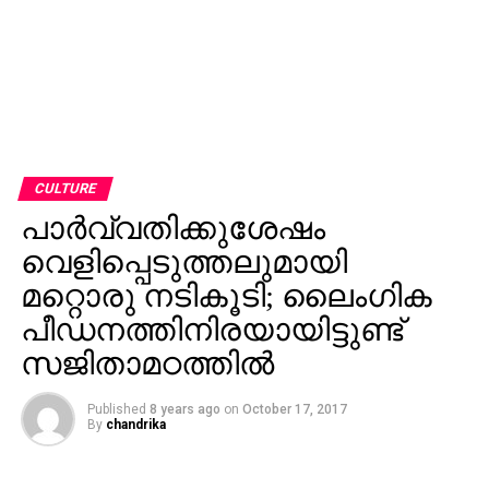
CULTURE
പാര്‍വ്വതിക്കുശേഷം
വെളിപ്പെടുത്തലുമായി
മറ്റൊരു നടികൂടി; ലൈംഗിക
പീഡനത്തിനിരയായിട്ടുണ്ട്
സജിതാമഠത്തില്‍
Published
8 years ago
on
October 17, 2017
By
chandrika