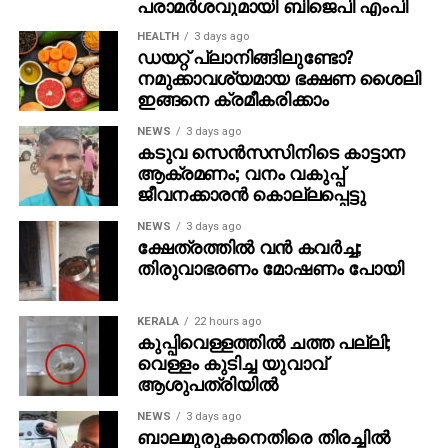
പരാമര്‍ശവുമായി ബിജെപി എംപി
രേഖപ്പെടുത്തുന്നത്. വൈകിട്ട് ആറു മണിവരെയാണ്
HEALTH
3 days ago
വോട്ടെടുപ്പ്.
ഡയറ്റ് പ്ലാനിങ്ങിലുണ്ടോ?
നമുക്കാവശ്യമായ ഭക്ഷണ ശൈലി
തിരുവനന്തപുരം, കൊല്ലം, പത്തനംതിട്ട, ആലപ്പുഴ,
ഇങ്ങനെ ക്രമീകരിക്കാം
കോട്ടയം, ഇടുക്കി, എറണാകുളം ജില്ലകളിലെ 595
NEWS
3 days ago
തദ്ദേശ സ്ഥാപനങ്ങളിലേക്കാണ് വോട്ടെടുപ്പ് നടക്കുന്നത്.
കടുവ സെന്‍സസിനിടെ കാട്ടാന
മൂന്ന് കോര്‍പ്പറേഷനുകള്‍ 39 മുന്‍സിപ്പാലിറ്റികള്‍, ഏഴ്
ആക്രമണം; വനം വകുപ്പ്
ജില്ലാ പഞ്ചായത്തുകള്‍, 75 ബ്ലോക്ക്
ജീവനക്കാരന്‍ കൊല്ലപ്പെട്ടു
പഞ്ചായത്തുകള്‍, 471 ഗ്രാമപഞ്ചായത്തുകള്‍
NEWS
3 days ago
എന്നിവിടങ്ങളിലേക്കാണ് ഇന്ന് ജനവിധി.
ക്ഷേത്രത്തില്‍ വന്‍ കവര്‍ച്ച;
തിരുവാഭരണം മോഷണം പോയി
KERALA
22 hours ago
കുപ്പിവെള്ളത്തില്‍ ചത്ത പല്ലി;
വെള്ളം കുടിച്ച യുവാവ്
ആശുപത്രിയില്‍
NEWS
3 days ago
ബാലമുരുകനെതിരെ തിരച്ചില്‍