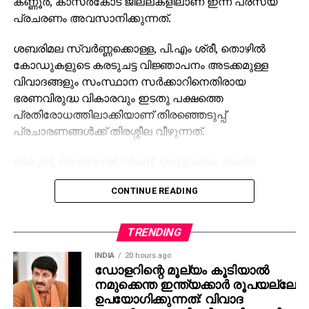
കണ്ണൂര്‍, കാസര്‍കോട് ജില്ലകളിലാണ് ഇന്ന് പരസ്യ
പ്രചരണം അവസാനിക്കുന്നത്.
ശബരിമല സ്വര്‍ണ്ണക്കൊള്ള, പി.എം ശ്രീ, തൊഴില്‍
കോഡുകളുടെ കരടുചട്ട വിജ്ഞാപനം അടക്കമുള്ള
വിവാദങ്ങളും സംസ്ഥാന സര്‍ക്കാറിനെതിരായ
ഭരണവിരുദ്ധ വികാരവും ഇടതു പക്ഷത്തെ
പ്രതിരോധത്തിലാക്കിയാണ് തിരഞ്ഞെടുപ്പ്
പ്രചാരണങ്ങള്‍ക്ക് തിരശ്ശീല വീഴുന്നത്.
നികുതി, വൈദ്യുതി നിരക്ക്, വെള്ളക്കരം, കെട്ടിട
പെര്‍മിറ്റ് ഫീ തുടങ്ങിയ വര്‍ധിപ്പിച്ച സര്‍ക്കാരിന്റെ
CONTINUE READING
സാധാരണക്കാരോടുള്ള വെല്ലുവിളി
തുറന്നുകാട്ടിയായിരുന്നു യു.ഡി.എഫിന്റെ പ്രചാരണം.
ഇന്ന് വൈകീട്ട് ആറു മണിക്കാണ് പരസ്യപ്രചാരണം
TRENDING
അവസാനിക്കുക.
INDIA
20 hours ago
ഡോളറിന്റെ മൂല്യം കൂടിയാല്‍
തെക്കന്‍ ജില്ലകളിലെ വോട്ടെടുപ്പ്
നമുക്കെന്ത ഇന്ത്യക്കാര്‍ രൂപയല്ലേ
പുരോഗമിക്കുകയാണ്. വോട്ടെടുപ്പിന്റെ ആദ്യ
ഉപയോഗിക്കുന്നത്: വിവാദ
മണിക്കൂറുകളില്‍ മികച്ച പോളിങ് ആണ്