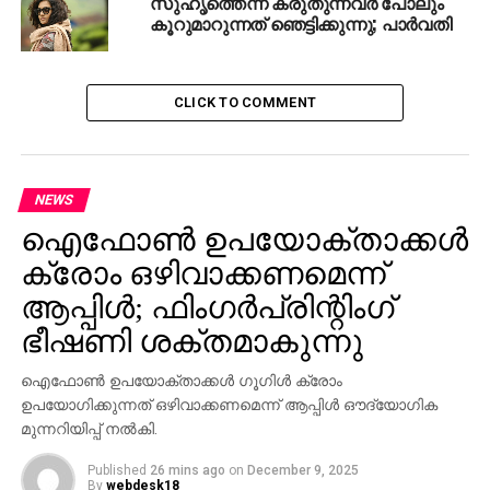
സുഹൃത്തെന്ന് കരുതുന്നവര്‍ പോലും
ACTRESS PARVATHY
ACTRESS SAJITHA MADATHIL
കൂറുമാറുന്നത് ഞെട്ടിക്കുന്നു; പാര്‍വതി
UP NEXT
‘ദയവായി എന്റെ മക്കളെ വെറുതെവിടൂ’;
അപേക്ഷയുമായി സച്ചിന്‍ ടെണ്ടുല്‍ക്കര്‍
CLICK TO COMMENT
DON'T MISS
ബിജെപിയുടെ ആസ്തി കുന്നുകൂടി; 11
വര്‍ഷത്തിനിടെ വര്‍ധിച്ചത് 627 ശതമാനം
NEWS
ഐഫോണ്‍ ഉപയോക്താക്കള്‍
ക്രോം ഒഴിവാക്കണമെന്ന്
ആപ്പിള്‍; ഫിംഗര്‍പ്രിന്റിംഗ്
ഭീഷണി ശക്തമാകുന്നു
ഐഫോണ്‍ ഉപയോക്താക്കള്‍ ഗൂഗിള്‍ ക്രോം
ഉപയോഗിക്കുന്നത് ഒഴിവാക്കണമെന്ന് ആപ്പിള്‍ ഔദ്യോഗിക
മുന്നറിയിപ്പ് നല്‍കി.
Published
26 mins ago
on
December 9, 2025
By
webdesk18