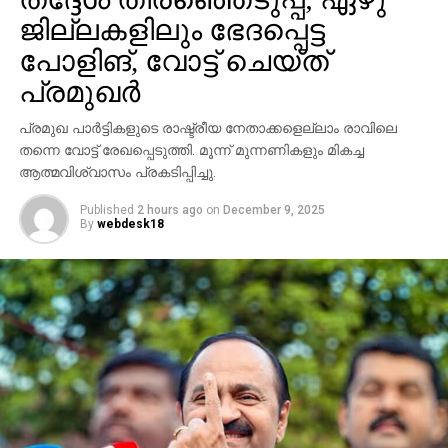
ജില്ലകളിലും ഭേദപ്പെട്ട
ഫിംഗര്‍പ്രിന്റിംഗ് ചെറുക്കാന്‍ സഫാരിയില്‍ ആപ്പിള്‍
പോളിങ്, വോട്ട് ചെയ്ത്
നടപ്പിലാക്കിയിരിക്കുന്നതില്‍ ഉപയോക്താവിനെ
പ്രമുഖര്‍
തിരിച്ചറിയുന്നത് കൂടുതല്‍ ബുദ്ധിമുട്ടാക്കുന്ന അജ്ഞാത
സിഗ്‌നല്‍ നിയന്ത്രണങ്ങള്‍ അക അധിഷ്ഠിത ട്രാക്കിംഗ്
പ്രമുഖ പാര്‍ട്ടികളുടെ രാഷ്ട്രീയ നേതാക്കളെല്ലാം രാവിലെ
പ്രതിരോധ സംവിധാനങ്ങള്‍ കൂടുതല്‍ സുരക്ഷയുള്ള
തന്നെ വോട്ട് രേഖപ്പെടുത്തി. മൂന്ന് മുന്നണികളും മികച്ച
പ്രൈവറ്റ് ബ്രൗസിംഗ് മോഡ് മോസില്ല
ആത്മവിശ്വാസം പ്രകടിപ്പിച്ചു.
ഫയര്‍ഫോക്‌സ് കൂടി സമാനമായ സുരക്ഷാ
അപ്ഡേറ്റുകള്‍ അവതരിപ്പിച്ചിട്ടുണ്ട്.
Published
2 hours ago
on
December 9, 2025
By
webdesk18
ഉപയോക്താക്കള്‍ക്ക് പരിശോധിക്കാവുന്ന കാര്യങ്ങള്‍
നിങ്ങളുടെ ഉപകരണത്തില്‍ ഫിംഗര്‍പ്രിന്റിംഗ്
നടക്കുമോ, അല്ലെങ്കില്‍ നിങ്ങളുടെ ഐഡന്റിറ്റി
മറച്ചുവെയ്ക്കുന്നുണ്ടോ എന്നത് ചില പരിശോധനകള്‍
വഴി ഉപയോക്താക്കള്‍ക്ക് വിലയിരുത്താനാകുമെന്ന്
ആപ്പിള്‍ പറയുന്നു.