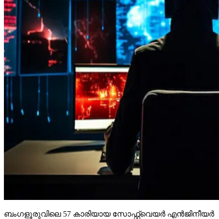
ബംഗളൂരുവിലെ 57 കാരിയായ സോഫ്റ്റ്വെയര്‍ എന്‍ജിനീയര്‍