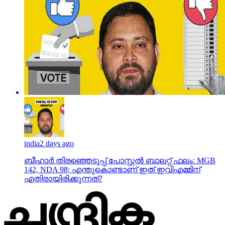
india
2 days ago
ബീഹാർ തിരഞ്ഞെടുപ്പ് പോസ്റ്റൽ ബാലറ്റ് ഫലം: MGB
142, NDA 98; എന്തുകൊണ്ടാണ് ഇത് ഇവിഎമ്മിന്
എതിരായിരിക്കുന്നത്?