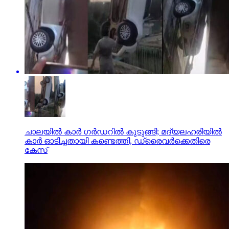
ചാലയിൽ കാർ ഗർഡറിൽ കുടുങ്ങി; മദ്യലഹരിയിൽ
കാർ ഓടിച്ചതായി കണ്ടെത്തി, ഡ്രൈവർക്കെതിരെ
കേസ്