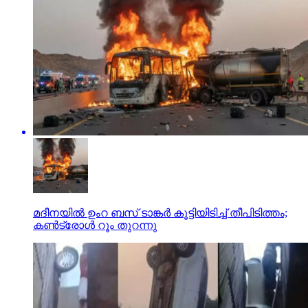
മദീനയില്‍ ഉംറ ബസ് ടാങ്കര്‍ കൂട്ടിയിടിച്ച് തീപിടിത്തം;
കണ്‍ട്രോള്‍ റൂം തുറന്നു