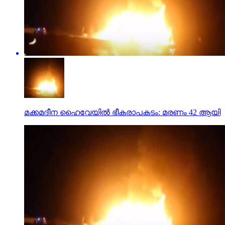
മക്കമദീന ഹൈവേയില്‍ ഭീകരാപകടം: മരണം 42 ആയി