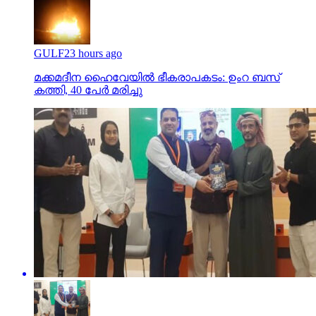
GULF
23 hours ago
മക്കമദീന ഹൈവേയില്‍ ഭീകരാപകടം: ഉംറ ബസ്
കത്തി, 40 പേര്‍ മരിച്ചു