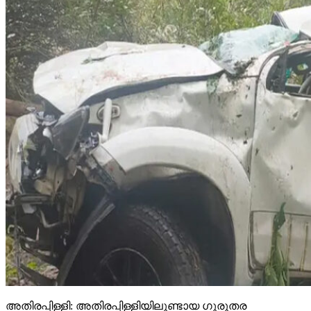
അതിരപ്പിള്ളി: അതിരപ്പിള്ളിയിലുണ്ടായ ഗുരുതര