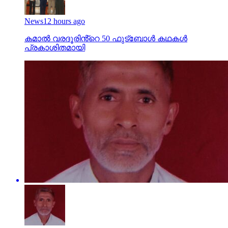
News
12 hours ago
കമാൽ വരദൂരിൻ്റെ 50 ഫുട്ബോൾ കഥകൾ
പ്രകാശിതമായി