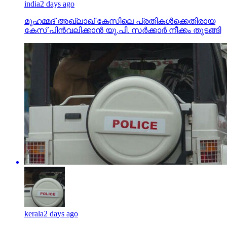
india
2 days ago
മുഹമ്മദ് അഖ്‌ലാഖ് കേസിലെ പ്രതികള്‍ക്കെതിരായ
കേസ് പിന്‍വലിക്കാന്‍ യു.പി. സര്‍ക്കാര്‍ നീക്കം തുടങ്ങി
kerala
2 days ago