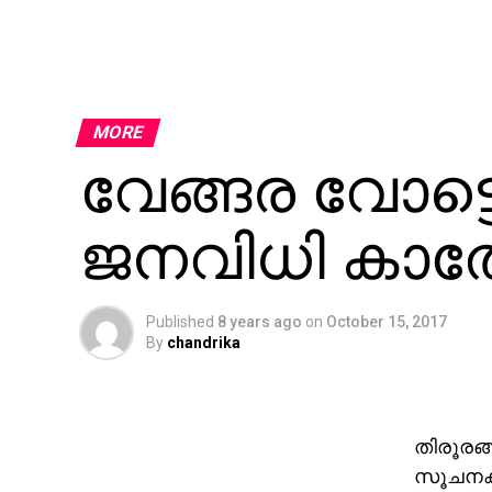
MORE
വേങ്ങര വോട്ടെ
ജനവിധി കാതോ
Published
8 years ago
on
October 15, 2017
By
chandrika
തിരൂരങ്
സൂചനകള്