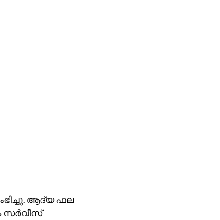
ംഭിച്ചു. ആദ്യ ഫല
ം സര്‍വീസ്