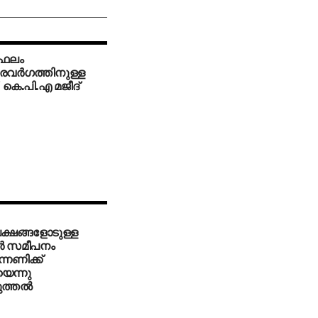
 ഫലം
വര്‍ഗത്തിനുള്ള
: കെ.പി.എ മജീദ്
ക്ഷങ്ങളോടുള്ള
ര്‍ സമീപനം
്നണിക്ക്
െന്നു
ത്തല്‍