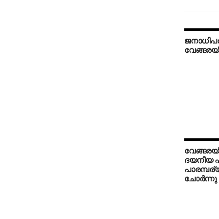
ജനാധിപത്
വേങ്ങരയ
വേങ്ങരയി
ദയനീയ പ
പാരമ്പര്
ചോര്‍ന്നു