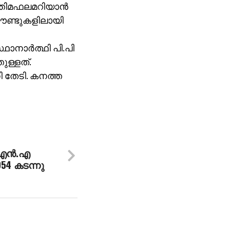
ന്തിമഫലമറിയാന്‍
 റൗണ്ടുകളിലായി
ാനാര്‍ത്ഥി പി.പി
ുള്ളത്.
ി തേടി. കനത്ത
.എന്‍.എ
054 കടന്നു