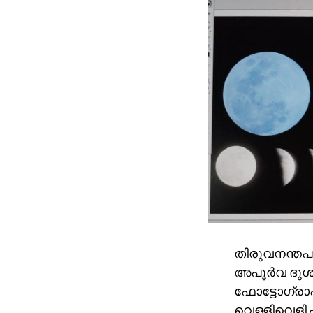
തിരുവനന്തപു
അപൂര്‍വ ദുശ
ഫോട്ടോഗ്രാഫറ
വെള്ളിവെളിച്