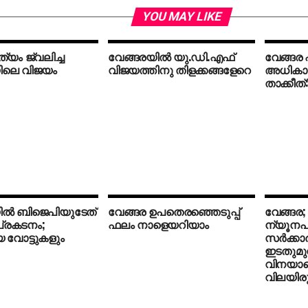
YOU MAY LIKE
യം ജ്വലിച്ച
വേങ്ങരയില്‍ യു.ഡി.എഫ്
വേങ്ങര
ിലെ വിജയം
വിജയത്തിനു തിളക്കങ്ങളേറെ
അധികാര
താക്കീത്
ല്‍ ബിജെപിയുടേത്
വേങ്ങര ഉപതെരഞ്ഞെടുപ്പ്
വേങ്ങര;
്രകടനം;
ഫലം നാളെയറിയാം
ന്യൂനപ
യ വോട്ടുകളും
സര്‍ക്കാ
ഇടതുമുന
വിനയായ
വിലയിരു