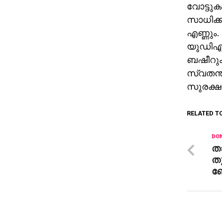
വോട്ടുക
സാധിക്ക
എണ്ണും.
യുഡിഎഫ്
ബഷീറും,
സ്വതന്ത
സുരക്ഷയ
RELATED T
DON
ത
തു
ബ