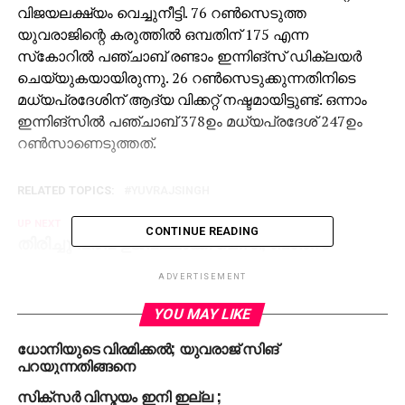
വിജയലക്ഷ്യം വെച്ചുനീട്ടി. 76 റണ്‍സെടുത്ത
യുവരാജിന്റെ കരുത്തില്‍ ഒമ്പതിന് 175 എന്ന
സ്‌കോറില്‍ പഞ്ചാബ് രണ്ടാം ഇന്നിങ്‌സ് ഡിക്ലയര്‍
ചെയ്യുകയായിരുന്നു. 26 റണ്‍സെടുക്കുന്നതിനിടെ
മധ്യപ്രദേശിന് ആദ്യ വിക്കറ്റ് നഷ്ടമായിട്ടുണ്ട്. ഒന്നാം
ഇന്നിങ്‌സില്‍ പഞ്ചാബ് 378ഉം മധ്യപ്രദേശ് 247ഉം
റണ്‍സാണെടുത്തത്.
RELATED TOPICS:
YUVRAJSINGH
UP NEXT
CONTINUE READING
തിരിച്ചു വരവ് ഉജ്വലമാക്കി മെസി; ബാര്‍സ
രണ്ടാമത്
ADVERTISEMENT
DON'T MISS
തലവര മാറ്റിയ ഗോള്‍; ബ്ലാസ്റ്റേഴ്‌സ് ഹാപ്പിയാണ്
YOU MAY LIKE
ധോനിയുടെ വിരമിക്കല്‍; യുവരാജ് സിങ്
പറയുന്നതിങ്ങനെ
സിക്‌സര്‍ വിസ്മയം ഇനി ഇല്ല ;