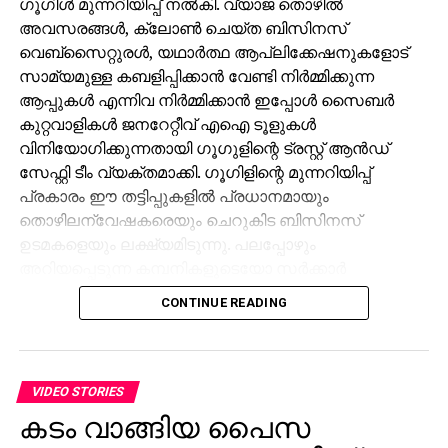
ഗൂഗിള്‍ മുന്നറിയിപ്പ് നല്‍കി. വ്യാജ തൊഴില്‍
അവസരങ്ങള്‍, ക്ലോണ്‍ ചെയ്ത ബിസിനസ്
വെബ്‌സൈറ്റുരള്‍, യഥാര്‍ത്ഥ ആപ്ലിക്കേഷനുകളോട്
സാമ്യമുള്ള കബളിപ്പിക്കാന്‍ വേണ്ടി നിര്‍മ്മിക്കുന്ന
ആപ്പുകള്‍ എന്നിവ നിര്‍മ്മിക്കാന്‍ ഇപ്പോള്‍ സൈബര്‍
കുറ്റവാളികള്‍ ജനറേറ്റീവ് എഐ ടൂളുകള്‍
വിനിയോഗിക്കുന്നതായി ഗൂഗുളിന്റെ ട്രസ്റ്റ് ആന്‍ഡ്
സേഫ്റ്റി ടീം വ്യക്തമാക്കി. ഗൂഗിളിന്റെ മുന്നറിയിപ്പ്
പ്രകാരം ഈ തട്ടിപ്പുകളില്‍ പ്രധാനമായും
തൊഴിലന്വേഷകരെയും ചെറുകിട ബിസിനസ്
ഉടമകളെയും ലക്ഷ്യമിടുന്നു. പലപ്പോഴും
അറിയപ്പെടുന്ന കമ്പനികളുടെയോ സര്‍ക്കാര്‍
ഏജന്‍സികളുടെയോ പേരില്‍ വ്യാജ ജോലി
CONTINUE READING
ലിസ്റ്റിംഗുകള്‍ സൃഷ്ടിക്കപ്പെടുന്നു. ഇരകളോട്
വ്യക്തിഗത വിവരങ്ങള്‍ പങ്കിടാനും, ജോലി
പ്രോസസ്സിംഗ് ഫീസ് എന്ന പേരില്‍ പണം അടയ്ക്കാനും
ആവശ്യപ്പെടുന്നതാണ് സാധാരണ രീതി. ചിലര്‍
VIDEO STORIES
മാല്‍വെയര്‍ ഇന്‍സ്റ്റാള്‍ ചെയ്യാനോ ഡാറ്റ
കടം വാങ്ങിയ പൈസ
മോഷ്ടിക്കാനോ ലക്ഷ്യമിട്ടുള്ള വ്യാജ അഭിമുഖ