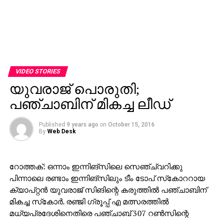
VIDEO STORIES
യുവരാജ് പൊരുതി;
പഞ്ചാബിന് മികച്ച ലീഡ്
Published
9 years ago
on
October 15, 2016
By
Web Desk
റോത്തക്: ഒന്നാം ഇന്നിങ്‌സിലെ സെഞ്ച്വറിക്കു
പിന്നാലെ രണ്ടാം ഇന്നിങ്‌സിലും ടീം ടോപ് സ്‌കോററായ
ക്യാപ്റ്റന്‍ യുവരാജ് സിങിന്റെ കരുത്തില്‍ പഞ്ചാബിന്
മികച്ച സ്‌കോര്‍. രഞ്ജി ഗ്രൂപ്പ് എ മത്സരത്തില്‍
മധ്യപ്രദേശിനെതിരെ പഞ്ചാബ് 307 റണ്‍സിന്റെ