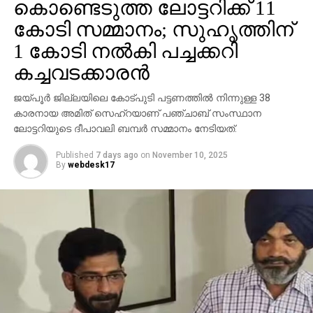
കൊണ്ടെടുത്ത ലോട്ടറിക്ക് 11
സോഫ്റ്റ്‌വെയറുകളും അയക്കുന്നു. ഇത്തരം തട്ടിപ്പുകള്‍
വ്യക്തികള്‍ക്കും സ്ഥാപനങ്ങള്‍ക്കും ഗുരുതരമായ
കോടി സമ്മാനം; സുഹൃത്തിന്
ഭീഷണിയാണെന്ന് ഗൂഗിള്‍ മുന്നറിയിപ്പ് നല്‍കി.
1 കോടി നല്‍കി പച്ചക്കറി
നിയമാനുസൃത തൊഴിലുടമകള്‍ ഒരിക്കലും സാമ്പത്തിക
കച്ചവടക്കാരന്‍
വിവരങ്ങളോ പേയ്‌മെന്റെ് ആവശ്യങ്ങളോ
ഉന്നയിക്കില്ലെന്നും ഉപയോക്താക്കള്‍ ഓണ്‍ലൈനില്‍
ജയ്പൂര്‍ ജില്ലയിലെ കോട്പുടി പട്ടണത്തില്‍ നിന്നുള്ള 38
കൂടുതല്‍ ജാഗ്രത പാലിക്കണമെന്നും ഗൂഗിള്‍
കാരനായ അമിത് സെഹ്‌റയാണ് പഞ്ചാബ് സംസ്ഥാന
വ്യക്തമാക്കി.
ലോട്ടറിയുടെ ദീപാവലി ബമ്പര്‍ സമ്മാനം നേടിയത്.
Published
7 days ago
on
November 10, 2025
By
webdesk17