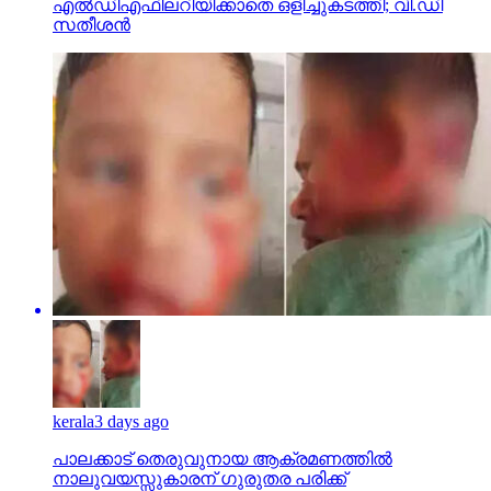
എല്‍ഡിഎഫിലറിയിക്കാതെ ഒളിച്ചുകടത്തി; വി.ഡി
സതീശന്‍
kerala
3 days ago
പാലക്കാട് തെരുവുനായ ആക്രമണത്തില്‍
നാലുവയസ്സുകാരന് ഗുരുതര പരിക്ക്