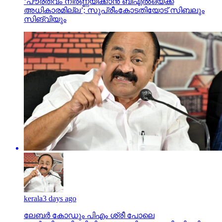
‘പൗരത്വം നിര്‍ണ്ണയിക്കാന്‍ ബിഎല്‍ഒയ്ക്ക്
അധികാരമില്ല’; സുപ്രീംകോടതിയോട് സിബലും
സിങ്‌വിയും
kerala
3 days ago
ലേബര്‍ കോഡും പിഎം ശ്രീ പോലെ