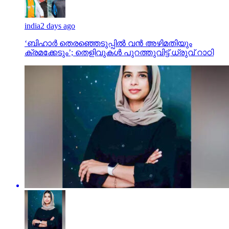
india
2 days ago
‘ബിഹാർ തെരഞ്ഞെടുപ്പിൽ വൻ അഴിമതിയും
ക്രമക്കേടും’; തെളിവുകൾ പുറത്തുവിട്ട് ധ്രുവ് റാഠി