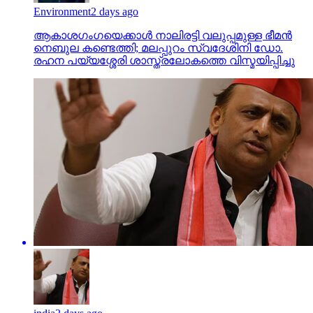
Environment
2 days ago
ആകാശഗംഗയെക്കാള്‍ നാലിരട്ടി വലുപ്പമുള്ള ഭീമന്‍
നെബുല കണ്ടെത്തി; മലപ്പുറം സ്വദേശിനി ഡോ.
രഹന പയ്യശ്ശേരി ശാസ്ത്രലോകത്തെ വിസ്മയിപ്പിച്ചു