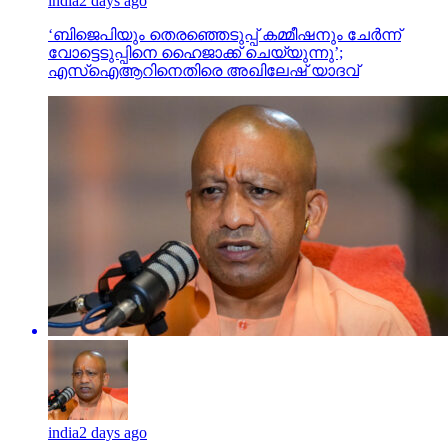
india
2 days ago
‘ബിജെപിയും തെരഞ്ഞെടുപ്പ് കമ്മീഷനും ചേർന്ന്
വോട്ടെടുപ്പിനെ ഹൈജാക്ക് ചെയ്യുന്നു’;
എസ്ഐആറിനെതിരെ അഖിലേഷ് യാദവ്
india
2 days ago