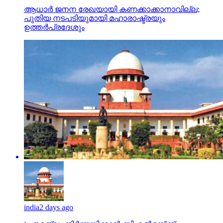
ആധാർ ജനന രേഖയായി കണക്കാക്കാനാവില്ല;
പുതിയ നടപടിയുമായി മഹാരാഷ്ട്രയും
ഉത്തർപ്രദേശും
india
2 days ago