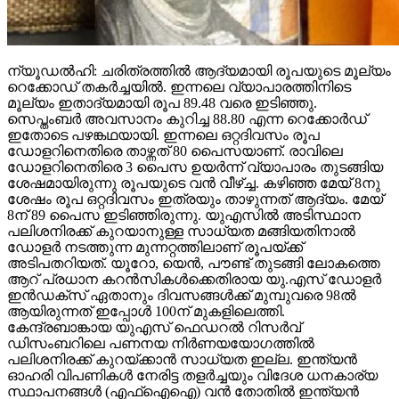
ന്യൂഡല്‍ഹി: ചരിത്രത്തില്‍ ആദ്യമായി രൂപയുടെ മൂല്യം
റെക്കോഡ് തകര്‍ച്ചയില്‍. ഇന്നലെ വ്യാപാരത്തിനിടെ
മൂല്യം ഇതാദ്യമായി രൂപ 89.48 വരെ ഇടിഞ്ഞു.
സെപ്തംബര്‍ അവസാനം കുറിച്ച 88.80 എന്ന റെക്കോര്‍ഡ്
ഇതോടെ പഴങ്കഥയായി. ഇന്നലെ ഒറ്റദിവസം രൂപ
ഡോളറിനെതിരെ താഴ്ന്നത് 80 പൈസയാണ്. രാവിലെ
ഡോളറിനെതിരെ 3 പൈസ ഉയര്‍ന്ന് വ്യാപാരം തുടങ്ങിയ
ശേഷമായിരുന്നു രൂപയുടെ വന്‍ വീഴ്ച്ച. കഴിഞ്ഞ മേയ് 8നു
ശേഷം രൂപ ഒറ്റദിവസം ഇത്രയും താഴുന്നത് ആദ്യം. മേയ്
8ന് 89 പൈസ ഇടിഞ്ഞിരുന്നു. യുഎസില്‍ അടിസ്ഥാന
പലിശനിരക്ക് കുറയാനുള്ള സാധ്യത മങ്ങിയതിനാല്‍
ഡോളര്‍ നടത്തുന്ന മുന്നറ്റത്തിലാണ് രൂപയ്ക്ക്
അടിപതറിയത്. യൂറോ, യെന്‍, പൗണ്ട് തുടങ്ങി ലോകത്തെ
ആറ് പ്രധാന കറന്‍സികള്‍ക്കെതിരായ യു.എസ് ഡോളര്‍
ഇന്‍ഡക്‌സ് ഏതാനും ദിവസങ്ങള്‍ക്ക് മുമ്പുവരെ 98ല്‍
ആയിരുന്നത് ഇപ്പോള്‍ 100ന് മുകളിലെത്തി.
കേന്ദ്രബാങ്കായ യുഎസ് ഫെഡറല്‍ റിസര്‍വ്
ഡിസംബറിലെ പണനയ നിര്‍ണയയോഗത്തില്‍
പലിശനിരക്ക് കുറയ്ക്കാന്‍ സാധ്യത ഇല്ല. ഇന്ത്യന്‍
ഓഹരി വിപണികള്‍ നേരിട്ട തളര്‍ച്ചയും വിദേശ ധനകാര്യ
സ്ഥാപനങ്ങള്‍ (എഫ്‌ഐഐ) വന്‍ തോതില്‍ ഇന്ത്യന്‍