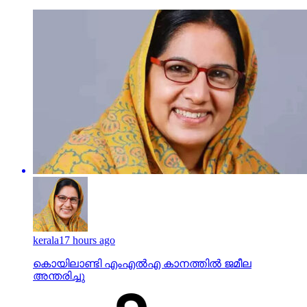
kerala
17 hours ago
കൊയിലാണ്ടി എംഎല്‍എ കാനത്തില്‍ ജമീല
അന്തരിച്ചു