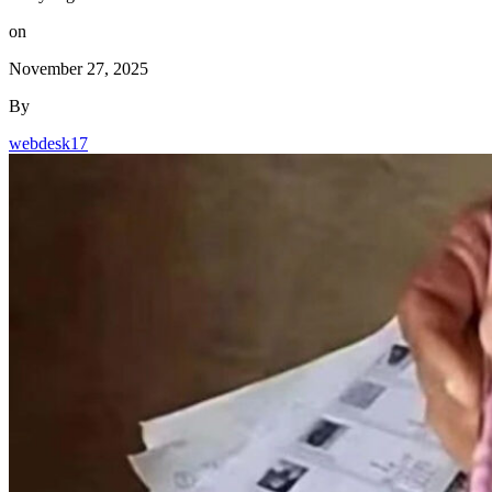
on
November 27, 2025
By
webdesk17