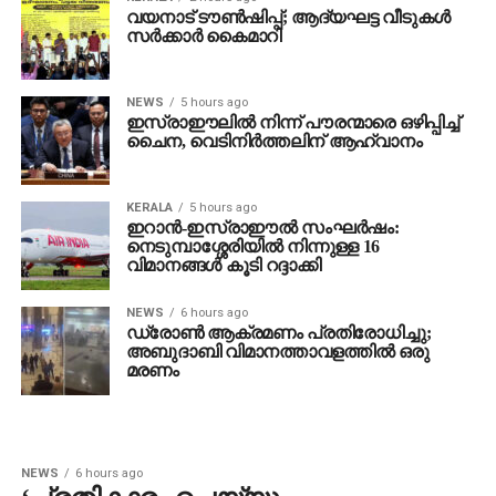
വയനാട് ടൗണ്‍ഷിപ്പ്; ആദ്യഘട്ട വീടുകള്‍
സര്‍ക്കാര്‍ കൈമാറി
NEWS
5 hours ago
ഇസ്രാഈലില്‍ നിന്ന് പൗരന്മാരെ ഒഴിപ്പിച്ച്
ചൈന, വെടിനിര്‍ത്തലിന് ആഹ്വാനം
KERALA
5 hours ago
ഇറാന്‍-ഇസ്രാഈല്‍ സംഘര്‍ഷം:
നെടുമ്പാശ്ശേരിയില്‍ നിന്നുള്ള 16
വിമാനങ്ങള്‍ കൂടി റദ്ദാക്കി
NEWS
6 hours ago
ഡ്രോണ്‍ ആക്രമണം പ്രതിരോധിച്ചു;
അബുദാബി വിമാനത്താവളത്തില്‍ ഒരു
മരണം
NEWS
6 hours ago