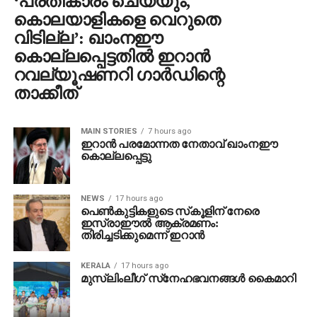
‘പ്രതികാരം ചെയ്യും,
കൊലയാളികളെ വെറുതെ
വിടില്ല’: ഖാംനഈ
കൊല്ലപ്പെട്ടതില്‍ ഇറാന്‍
റവല്യൂഷണറി ഗാര്‍ഡിന്റെ
താക്കീത്
MAIN STORIES
7 hours ago
ഇറാന്‍ പരമോന്നത നേതാവ് ഖാംനഈ
കൊല്ലപ്പെട്ടു
NEWS
17 hours ago
പെണ്‍കുട്ടികളുടെ സ്‌കൂളിന് നേരെ
ഇസ്രാഈല്‍ ആക്രമണം:
തിരിച്ചടിക്കുമെന്ന് ഇറാന്‍
KERALA
17 hours ago
മുസ്‌ലിംലീഗ് സ്‌നേഹഭവനങ്ങൾ കൈമാറി