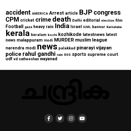
BJP
accident
congress
Arrest
article
AMERICA
death
CPM
crime
editorial
cricket
film
Delhi
election
India
Football
heavy rain
Israel
kannur
gaza
IUML
Karnataka
kerala
kozhikode
latestnews
latest
keralam
kochi
MURDER
muslim league
malappuram
news
modi
news
pinarayi vijayan
narendra modi
palakkad
rahul gandhi
police
sports
supreme court
rain
RSS
wayanad
udf
vd satheeshan