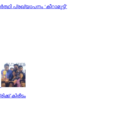
്ഥി പ്രഖ്യാപനം ‘കീറാമുട്ടി’
ക്ക് കിരീടം