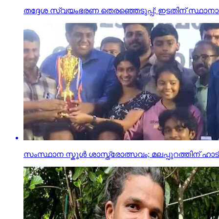
തദ്ദേശ സ്വയംഭരണ തെരഞ്ഞെടുപ്പ്; ഇടതിന് സ്ഥാനാര്‍ത
സംസ്ഥാന സ്കൂൾ ശാസ്ത്രോത്സവം; മലപ്പുറത്തിന് ഹാട്രി