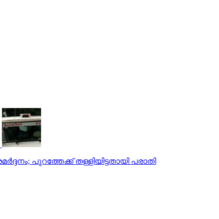
്‍ദ്ദനം; പുറത്തേക്ക് തള്ളിയിട്ടതായി പരാതി