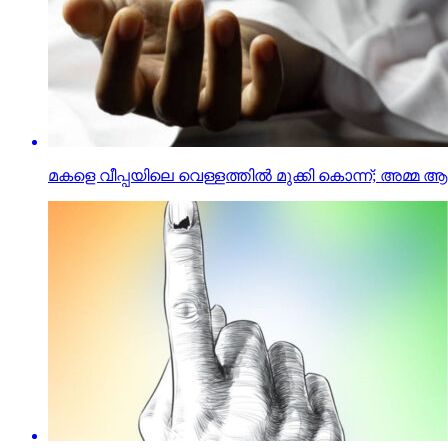
മകളെ വീപ്പയിലെ വെള്ളത്തില്‍ മുക്കി കൊന്ന്; അമ്മ