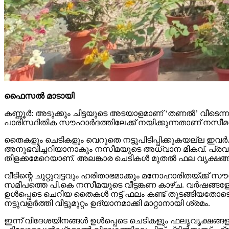
ഫൈസല്‍ മാടായി
കണ്ണൂര്‍: അടുക്കും ചിട്ടയുടെ അടയാളമാണ് ‘തണല്‍’ വീടെന
പാരിസ്ഥിതിക സൗഹാര്‍ദത്തിലേക്ക് നയിക്കുന്നതാണ് നസീമയ
തൈകളും ചെടികളും വെറുതെ നട്ടുപിടിപ്പിക്കുകയല്ല ഇവര്‍.
അനുഭവിച്ചറിയാനാകും നസീമയുടെ അധ്വാന മികവ്. പ്രവാസജീ
തിളക്കമേറെയാണ്. അലങ്കാര ചെടികള്‍ മുതല്‍ ഫല വൃക്ഷങ്ങ
വീടിന്റെ ചുറ്റുവട്ടവും ഹരിതാഭമാക്കും മനോഹാരിതയ്ക്ക് സൗ
സമീപത്തെ പി.കെ നസീമയുടെ വീട്ടങ്കണ കാഴ്ച. വര്‍ഷങ്ങളോള
ഉള്‍പ്പെടെ ചെറിയ തൈകള്‍ നട്ട് ഫലം കണ്ട് തുടങ്ങിയത
നട്ടുവളര്‍ത്തി വീട്ടുമുറ്റം ഉദ്യാനമാക്കി മാറ്റാനായി ശ്രമം.
ഇന്ന് വിദേശയിനങ്ങള്‍ ഉള്‍പ്പെടെ ചെടികളും ഫലൃവൃക്ഷങ്ങള