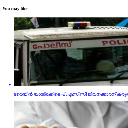
You may like
ട്രെയിന്‍ യാത്രക്കിടെ പി.എസ്.സി ജീവനക്കാരന് ക്രൂരമര