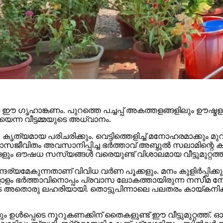
്ന ഈ ഗൃഹാങ്കണം. പുറത്തെ പച്ചപ്പ് അകത്തളങ്ങളിലും ഊഷ്മളത
െന്ന വീട്ടമ്മയുടെ അധ്വാനം.
 കൃത്യമായ പരിചരിക്കും. വെട്ടിത്തെളിച്ച് മനോഹരമാക്കും മ
വിതം അവസാനിപ്പിച്ച ഭര്‍ത്താവ് അബ്ദുല്‍ സലാമിന്റെ കൂട
ളും ഔഷധ സസ്യങ്ങള്‍ വരെയുണ്ട് വിശാലമായ വീട്ടുമുറ്റത്ത്
ന്ദര്യമേകുന്നതാണ് വിവിധ വര്‍ണ പൂക്കളും. മനം കുളിര്‍പ്പിക
ം ഭര്‍ത്താവിനൊപ്പം പ്രവാസ ലോകത്തായിരുന്ന നസീമ നേരമ്പോക
ോടെ അതൊരു ലഹരിയായി. തൊട്ടുപിന്നാലെ പലതരം കായ്കനികളു
ും ഉള്‍പ്പെടെ നൂറുകണക്കിന് തൈകളുണ്ട് ഈ വീട്ടുമുറ്റത്ത്.