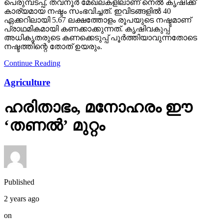
പെരുമ്പടപ്പ്, തവനൂർ മേഖലകളിലാണ് നെൽ കൃഷിക്ക്
കാര്യമായ നഷ്ടം സംഭവിച്ചത്. ഇവിടങ്ങളിൽ 40
ഏക്കറിലായി 5.67 ലക്ഷത്തോളം രൂപയുടെ നഷ്ടമാണ്
പ്രാഥമികമായി കണക്കാക്കുന്നത്. കൃഷിവകുപ്പ്
അധികൃതരുടെ കണക്കെടുപ്പ് പൂർത്തിയാവുന്നതോടെ
നഷ്ടത്തിന്റെ തോത് ഉയരും.
Continue Reading
Agriculture
ഹരിതാഭം, മനോഹരം ഈ
‘തണല്‍’ മുറ്റം
Published
2 years ago
on