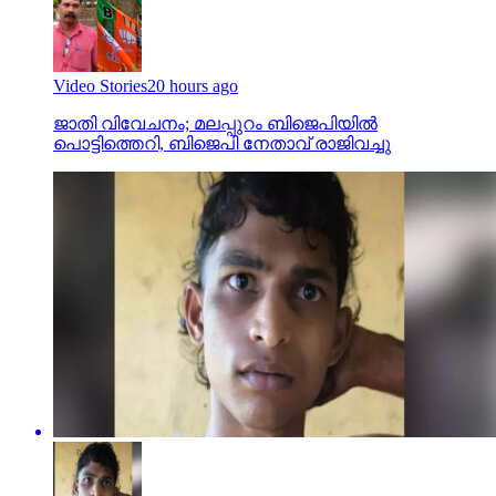
Video Stories
20 hours ago
ജാതി വിവേചനം; മലപ്പുറം ബിജെപിയില്‍
പൊട്ടിത്തെറി, ബിജെപി നേതാവ് രാജിവച്ചു