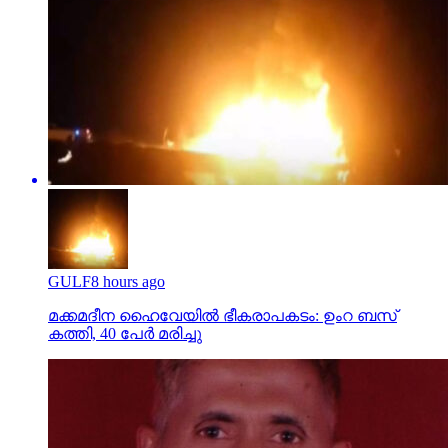
GULF
8 hours ago
മക്കമദീന ഹൈവേയില്‍ ഭീകരാപകടം: ഉംറ ബസ്
കത്തി, 40 പേര്‍ മരിച്ചു