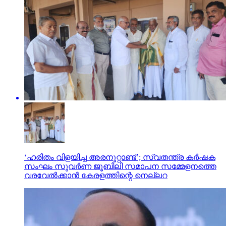
‘ഹരിതം വിളയിച്ച അരനൂറ്റാണ്ട്’; സ്വതന്ത്ര കര്‍ഷക
സംഘം സുവര്‍ണ ജൂബിലി സമാപന സമ്മേളനത്തെ
വരവേല്‍ക്കാന്‍ കേരളത്തിന്റെ നെല്ലറ