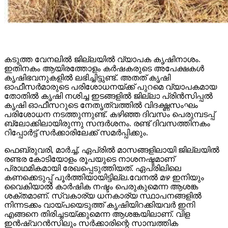
കടുത്ത വേനലിൽ ജില്ലയിൽ വ്യാപക കൃഷിനാശം.
ഇതിനകം ആയിരത്തോളം കർഷകരുടെ അപേക്ഷകൾ
കൃഷിഭവനുകളിൽ ലഭിച്ചിട്ടുണ്ട്. അതത് കൃഷി
ഓഫീസർമാരുടെ പരിശോധനയ്ക്ക് പുറമെ വ്യാപകമായ
തോതിൽ കൃഷി നശിച്ച ഇടങ്ങളിൽ ജില്ലാ പ്രിൻസിപ്പൽ
കൃഷി ഓഫീസറുടെ നേതൃത്വത്തിൽ വിദഗ്ദ്ധസംഘം
പരിശോധന നടത്തുന്നുണ്ട്. കഴിഞ്ഞ ദിവസം പെരുമ്പടപ്പ്
ബ്ലോക്കിലായിരുന്നു സന്ദർശനം. രണ്ട് ദിവസത്തിനകം
റിപ്പോർട്ട് സർക്കാരിലേക്ക് സമർപ്പിക്കും.
ഫെബ്രുവരി, മാർച്ച്, ഏപ്രിൽ മാസങ്ങളിലായി ജില്ലയിൽ
രണ്ടര കോടിയോളം രൂപയുടെ നാശനഷ്ടമാണ്
പ്രാഥമികമായി രേഖപ്പെടുത്തിയത്. ഏപ്രിലിലെ
കണക്കെടുപ്പ് പൂർത്തിയായിട്ടില്ല.വേനൽ മഴ ഇനിയും
വൈകിയാൽ കാർഷിക നഷ്ടം പെരുകുമെന്ന ആശങ്ക
ശക്തമാണ്. സ്വകാര്യ ധനകാര്യ സ്ഥാപനങ്ങളിൽ
നിന്നടക്കം വായ്പയെടുത്ത് കൃഷിയിറക്കിയവർ ഇനി
എങ്ങനെ തിരിച്ചടയ്ക്കുമെന്ന ആശങ്കയിലാണ്. വിള
ഇൻഷ്വറൻസിലും സർക്കാരിന്റെ സാമ്പത്തിക