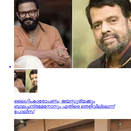
ലൈഗിംകാരോപണം; ജയസൂര്യക്കും
ബാലചന്ദ്രമേനോനും എതിരെ തെളിവില്ലെന്ന്
പോലീസ്