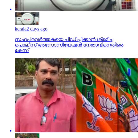
kerala
2 days ago
സഹപ്രവര്‍ത്തകയെ പീഡിപ്പിക്കാന്‍ ശ്രമിച്ച
പൊലീസ് അസോസിയേഷന്‍ നേതാവിനെതിരെ
കേസ്