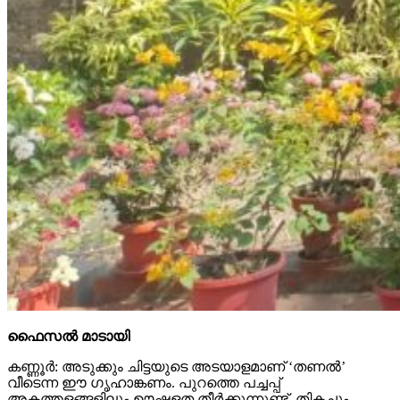
ഫൈസല്‍ മാടായി
കണ്ണൂര്‍: അടുക്കും ചിട്ടയുടെ അടയാളമാണ് ‘തണല്‍’
വീടെന്ന ഈ ഗൃഹാങ്കണം. പുറത്തെ പച്ചപ്പ്
അകത്തളങ്ങളിലും ഊഷ്മളത തീര്‍ക്കുന്നുണ്ട്. തികച്ചും