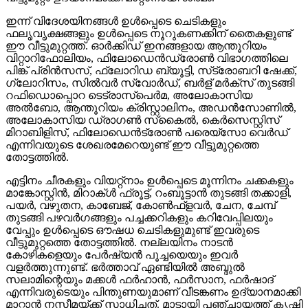
ഇന്ന് വിദേശയിനങ്ങള്‍ ഉള്‍പ്പെടെ ചെടികളും
ഫലൃവൃക്ഷങ്ങളും ഉള്‍പ്പെടെ നൂറുകണക്കിന് തൈകളുണ്ട്
ഈ വീട്ടുമുറ്റത്ത്. ഓര്‍ക്കിഡ് ഇനങ്ങളായ ആന്തൂറിയം
വിറ്റാറിഫോലിയം, ഫിലോഡെന്‍ഡ്രോണ്‍ വിഭാഗത്തിലെ
പിങ്ക് പ്രിന്‍സസ്, ഫ്‌ലോറിഡ ബ്യൂട്ടി, സ്‌ട്രോബറി ഷേക്ക്,
ഗ്ലോറിസം, സില്‍വര്‍ സ്വോര്‍ഡ്, ബര്‍ള് മര്‍ക്‌സ് തുടങ്ങി
റഫിഡൊപ്പൊറ ടെട്രാസ്‌പെര്‍മ, അലോകാസിയ
അല്‍ബോ, ആന്തൂറിയം ക്രിസ്റ്റാലിനം, അഡന്‍സോണില്‍,
അലോകാസിയ ഡ്രാഗണ്‍ സ്‌കൈല്‍, കെര്‍സെസ്റ്റിസ്
മിറാബിളിസ്, ഫിലോഡെന്‍ട്രോണ്‍ പരെയ്‌സോ വെര്‍ഡ്
എന്നിവയുടെ ശേഖരമേറെയുണ്ട് ഈ വീട്ടുമുറ്റത്തെ
തോട്ടത്തില്‍.
എട്ടിനം ചീരകളും വിയറ്റ്‌നാം ഉള്‍പ്പെടെ മൂന്നിനം ചക്കകളും
മാങ്കോസ്റ്റിന്‍, മിറാക്ള്‍ ഫ്രൂട്ട്, റംബൂട്ടാന്‍ തുടങ്ങി തക്കാളി,
പയര്‍, വഴുതന, കാബേജ്, കോണ്‍ഫ്‌ളവര്‍, ചേന, ചേമ്പ്
തുടങ്ങി പഴവര്‍ഗങ്ങളും പച്ചക്കറികളും കറിവേപ്പിലയും
വേപ്പും ഉള്‍പ്പെടെ ഔഷധ ചെടികളുമുണ്ട് ഇവരുടെ
വീട്ടുമുറ്റത്തെ തോട്ടത്തില്‍. നല്ലയിനം നാടന്‍
കോഴികളെയും പേര്‍ഷ്യന്‍ പൂച്ചയെയും ഇവര്‍
വളര്‍ത്തുന്നുണ്ട്. ഭര്‍ത്താവ് ഏണ്ടിയില്‍ അബ്ദുല്‍
സലാമിന്റെയും മക്കള്‍ ഫര്‍ഹാന്‍, ഫര്‍സാന, ഫര്‍ഷാദ്
എന്നിവരുടെയും പിന്തുണയുമാണ് വീടങ്കണം ഉദ്യാനമാക്കി
മാറ്റാന്‍ നസീമയ്ക്ക് സാധിച്ചത്. മാടായി പഞ്ചായത്ത് കൃഷി