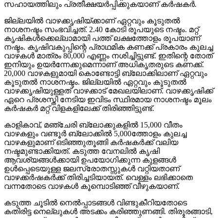
സഹായത്തിലും പ്രതീക്ഷയർപ്പിക്കുകയാണ് കർഷകർ.
ജില്ലയിൽ വാഴക്കൃഷിയ്ക്കാണ് ഏറ്റവും കൂടുതൽ
നാശനഷ്ടം സംഭവിച്ചത്. 2.40 കോടി രൂപയുടെ നഷ്ടം. മറ്റ്
കൃഷികൾക്കെല്ലാമായി പത്ത് ലക്ഷത്തോളം രൂപയാണ്
നഷ്ടം. കൃഷിവകുപ്പിന്റെ പ്രാഥമിക കണക്ക് പ്രകാരം കുലച്ച
വാഴകൾ മാത്രം 80,000 എണ്ണം നശിച്ചിട്ടുണ്ട്. ഇതിന്റെ തോത്
ഇനിയും ഉയർന്നേക്കുമെന്നാണ് അധികൃതരുടെ കണക്ക്.
20,000 വാഴകളുമായി കൊണ്ടോട്ടി ബ്ലോക്കിലാണ് ഏറ്റവും
കൂടുതൽ നാശനഷ്ടം. ജില്ലയിൽ ഏറ്റവും കൂടുതൽ
വാഴക്കൃഷിയുള്ളത് വാഴക്കാട് മേഖലയിലാണ്. വാഴക്കൃഷിക്ക്
ഏറെ പ്രശസ്തി നേടിയ ഇവിടം സ്ഥിരമായ നാശനഷ്ടം മൂലം
കർഷകർ മറ്റ് വിളകളിലേക്ക് തിരിഞ്ഞിട്ടുണ്ട്.
കാളികാവ്, മഞ്ചേരി ബ്ലോക്കുകളിൽ 15,000 വീതം
വാഴകളും വണ്ടൂർ ബ്ലോക്കിൽ 5,000ത്തോളം കുലച്ച
വാഴകളുമാണ് ഒടിഞ്ഞുതൂങ്ങി കർഷകർക്ക് വലിയ
നഷ്ടമുണ്ടാക്കിയത്. കടുത്ത വേനലിൽ കൃഷി
ആവശ്യങ്ങൾക്കായി ഉപയോഗിക്കുന്ന കുളങ്ങൾ
ഉൾപ്പെടെയുള്ള ജലസ്രോതസ്സുകൾ വറ്റിയതാണ്
വാഴക്കർഷകർക്ക് തിരിച്ചടിയായത്. വെള്ളം ലഭിക്കാതെ
വന്നതോടെ വാഴകൾ കൂമ്പൊടിഞ്ഞ് വീഴുകയാണ്.
കടുത്ത ചൂടിൽ നെൽപ്പാടങ്ങൾ വിണ്ടുകീറിയതോടെ
കതിരിട്ട നെല്ലുകൾ അടക്കം കരിഞ്ഞുണങ്ങി. തിരൂരങ്ങാടി,