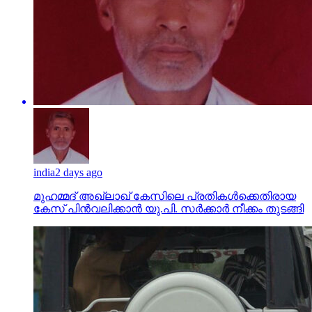
india
2 days ago
മുഹമ്മദ് അഖ്‌ലാഖ് കേസിലെ പ്രതികള്‍ക്കെതിരായ
കേസ് പിന്‍വലിക്കാന്‍ യു.പി. സര്‍ക്കാര്‍ നീക്കം തുടങ്ങി