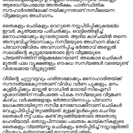
ആരോഗ്യപരമായ അന്തരീക്ഷം. പാരിസ്ഥിതിക
സൗഹാര്‍ദത്തിലേക്ക് നയിക്കുന്നതാണ് നസീമയെന്ന
വീട്ടമ്മയുടെ അധ്വാനം.
തൈകളും ചെടികളും വെറുതെ നട്ടുപിടിപ്പിക്കുകയല്ല
ഇവര്‍. കൃത്യമായ പരിചരിക്കും. വെട്ടിത്തെളിച്ച്
മനോഹരമാക്കും മുറതെറ്റാതെ. ആദ്യ കാഴ്ചയില്‍ തന്നെ
അനുഭവിച്ചറിയാനാകും നസീമയുടെ അധ്വാന മികവ്.
പ്രവാസജീവിതം അവസാനിപ്പിച്ച ഭര്‍ത്താവ് അബ്ദുല്‍
സലാമിന്റെ കൂട്ടുമായതോടെ ഈ വീട്ടമ്മയുടെ
പ്രയത്‌നത്തിന് തിളക്കമേറെയാണ്. അലങ്കാര ചെടികള്‍
മുതല്‍ ഫല വൃക്ഷങ്ങളും ഔഷധ സസ്യങ്ങള്‍ വരെയുണ്ട്
വിശാലമായ വീട്ടുമുറ്റത്ത്.
വീടിന്റെ ചുറ്റുവട്ടവും ഹരിതാഭമാക്കും മനോഹാരിതയ്ക്ക്
സൗന്ദര്യമേകുന്നതാണ് വിവിധ വര്‍ണ പൂക്കളും. മനം
കുളിര്‍പ്പിക്കും മാട്ടൂല്‍ റോഡില്‍ മാടായി സിഐസി
ശ്മശാനത്തിന് സമീപത്തെ പി.കെ നസീമയുടെ വീട്ടങ്കണ
കാഴ്ച. വര്‍ഷങ്ങളോളം ഭര്‍ത്താവിനൊപ്പം പ്രവാസ
ലോകത്തായിരുന്ന നസീമ നേരമ്പോക്കിനാണ് ചെടികള്‍
വെച്ചുപിടിപ്പിച്ച് തുടങ്ങിയത്. മുളക് ഉള്‍പ്പെടെ ചെറിയ
തൈകള്‍ നട്ട് ഫലം കണ്ട് തുടങ്ങിയതോടെ അതൊരു
ലഹരിയായി. തൊട്ടുപിന്നാലെ പലതരം കായ്കനികളുടെ
തൈകളും വ്യത്യസ്ത ചെടികളും തേടിപ്പിടിച്ച് നട്ടുവളര്‍ത്തി
വീട്ടുമുറ്റം ഉദ്യാനമാക്കി മാറ്റാനായി ശ്രമം.