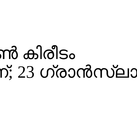
്‍ കിരീടം
; 23 ഗ്രാന്‍സ്‌ലാ