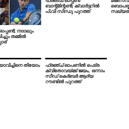
ഫ്രഞ്ച് ഓപ്പണ്‍
മിക്‌സഡ
ബാന്റ്മിന്റണ്‍; ക്വാര്‍ട്ടറില്‍
ബൊപണ്ണ
പി.വി സിന്ധു പുറത്ത്
സഖ്യത്
ഓപ്പണ്‍; നദാലും
ചും തമ്മില്‍
ോര്
ോവിച്ചിനെ തിയോം
ഫ്രഞ്ച് ഓപണില്‍ പെട്ര
ക്വിതോവയ്ക്ക് ജയം, ഒന്നാം
സീഡ് കെര്‍ബര്‍ ആദ്യ
റൗണ്ടില്‍ പുറത്ത്