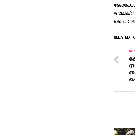
ജോക്കോവ
അലക്‌സാ
ഫൈനലി
RELATED T
DON
കോ
നഗ
തമ
പ