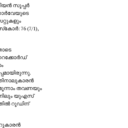
ന്‍ സൂപ്പര്‍
ോര്‍വേയുടെ
െറ്റുകളും
ോര്‍: 76 (7/1),
ഇതോടെ
െക്കോര്‍ഡ്
ാം
പമായിരുന്നു.
്തിനാലുകാരന്‍
‍ മൂന്നാം തവണയും
്പണിലും യുഎസ്
ില്‍ റൂഡിന്
ാറുകാരന്‍