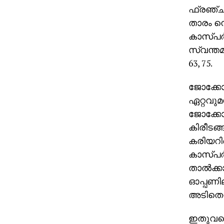
ഫ്രഞ്ച്
താരം ന
കാസ്പര്
സ്വന്തമ
63, 75.
ജോക്കോവ
ഏറ്റവുമ
ജോക്കോവി
കിരീടങ്
കരിയറില
കാസ്പര്
താല്‍ക്
ഓപ്പണില
അടിതെറ്
ഇതുവരെ 7