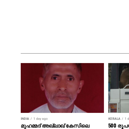
INDIA
1 day ago
KERALA
1 
മുഹമ്മദ് അഖ്‌ലാഖ് കേസിലെ
500 രൂ