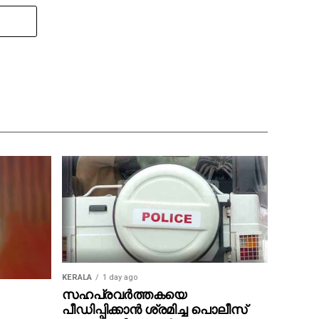
KERALA
1 day ago
സഹപ്രവര്‍ത്തകയെ
പീഡിപ്പിക്കാന്‍ ശ്രമിച്ച പൊലീസ്