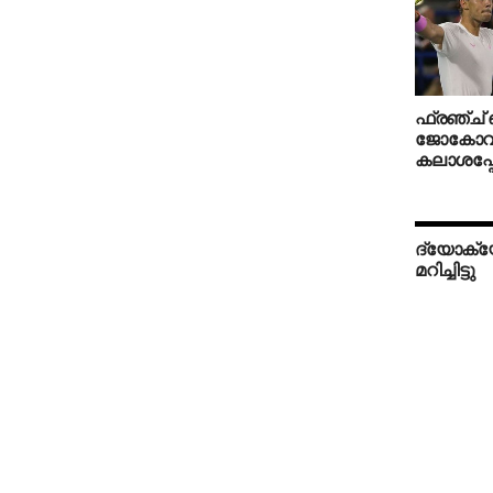
ഫ്രഞ്ച് 
ജോകോവിച്
കലാശപ്പ
ദ്യോക്യ
മറിച്ചിട്ടു