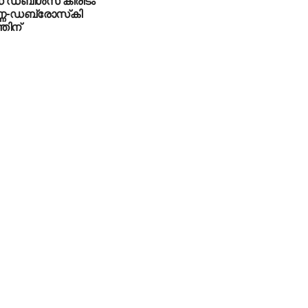
് ഡബിള്‍സ് കിരീടം
-ഡബ്രോസ്‌കി
തിന്