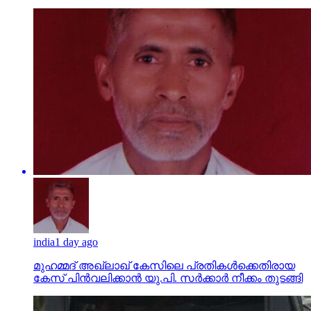
india
1 day ago
മുഹമ്മദ് അഖ്‌ലാഖ് കേസിലെ പ്രതികള്‍ക്കെതിരായ
കേസ് പിന്‍വലിക്കാന്‍ യു.പി. സര്‍ക്കാര്‍ നീക്കം തുടങ്ങി