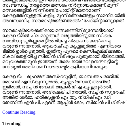
സംബന്ധിച്ച് നാളത്തെ മത്സരം നിർണ്ണായകമാണ്. മൂന്ന്
മത്സരങ്ങളിൽ നിന്ന് രണ്ട് പോയിന്റ് മാത്രമാണ്
കേരളത്തിനുള്ളത്. കളിച്ച മൂന്ന് മത്സരങ്ങളും സമനിലയിൽ
അവസാനിച്ച സൗരാഷ്ട്രയ്ക്ക് അഞ്ച് പോയിന്റാണുള്ളത്.
സൗരാഷ്ട്രയ്‌ക്കെതിരായ മത്സരത്തിന് മുന്നോടിയായി
കേരള ടീമിൽ ചില മാറ്റങ്ങൾ വരുത്തിയിട്ടുണ്ട്. സി.കെ
നായിഡു ടൂർണ്ണമെന്റിൽ മികച്ച പ്രകടനം കാഴ്ചവച്ച
വരുൺ നായനാർ, ആകർഷ് എ കൃഷ്ണമൂർത്തി എന്നിവരെ
ടീമിൽ ഉൾപ്പെടുത്തി. ഇതിനു പുറമെ കെസിഎല്ലിലടക്കം
മികവ് തെളിയിച്ച സിബിൻ ഗിരീഷും പുതുതായി ടീമിലെത്തി.
മറുവശത്ത് മുൻ ഇന്ത്യൻ താരം ജയ്‌ദേവ് ഉനദ്ഘട്ടിന്റെ
നേതൃത്വത്തിലാണ് സൗരാഷ്ട്ര കളിക്കാനിറങ്ങുക.
കേരള ടീം – മുഹമ്മദ് അസ്ഹറുദ്ദീൻ, ബാബ അപരാജിത്,
രോഹൻ എസ് കുന്നുമ്മൽ, കൃഷ്ണപ്രസാദ്, അഹ്‌മദ്
ഇമ്രാൻ, സച്ചിൻ ബേബി, ആകർഷ് എ കൃഷ്ണമൂർത്തി,
വരുൺ നായനാർ, അഭിഷേക് പി നായർ, സച്ചിൻ സുരേഷ്,
അങ്കിത് ശർമ്മ, ഹരികൃഷ്ണൻ എം യു, നിധീഷ് എം ഡി,
ബേസിൽ എൻ പി, ഏദൻ ആപ്പിൾ ടോം, സിബിൻ പി ഗിരീഷ്
Continue Reading
Trending