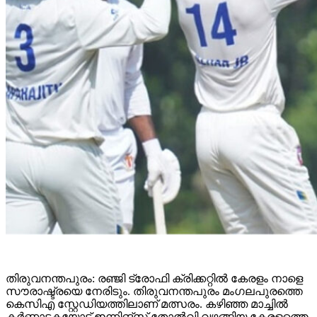
തിരുവനന്തപുരം: രഞ്ജി ട്രോഫി ക്രിക്കറ്റിൽ കേരളം നാളെ
സൗരാഷ്ട്രയെ നേരിടും. തിരുവനന്തപുരം മംഗലപുരത്തെ
കെസിഎ സ്റ്റേഡിയത്തിലാണ് മത്സരം. കഴിഞ്ഞ മാച്ചിൽ
കർണ്ണാടകയോട് ഇന്നിങ്‌സ് തോൽവി വഴങ്ങിയ കേരളത്തെ