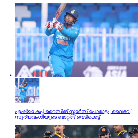
ഏഷ്യാ കപ്പ് റൈസിങ് സ്റ്റാര്‍സ് പോരാട്ടം; വൈഭവ്
സൂര്യവംശിയുടെ ബാറ്റിങ് വെടിക്കെട്ട്