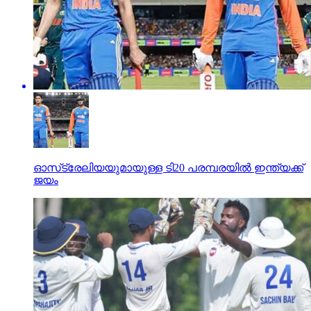
ഓസ്‌ട്രേലിയയുമായുള്ള ടി20 പരമ്പരയില്‍ ഇന്ത്യക്ക്
ജയം