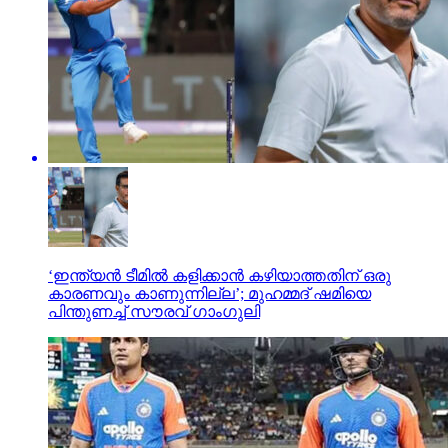
‘ഇന്ത്യന്‍ ടീമില്‍ കളിക്കാന്‍ കഴിയാത്തതിന് ഒരു
കാരണവും കാണുന്നില്ല’; മുഹമ്മദ് ഷമിയെ
പിന്തുണച്ച് സൗരവ് ഗാംഗുലി