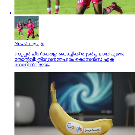
News
1 day ago
സൂപ്പര്‍ ലീഗ് കേരള: കൊച്ചിക്ക് തുടര്‍ച്ചയായ ഏഴാം
തോല്‍വി; തിരുവനന്തപുരം കൊമ്പന്‍സ് ഏക
ഗോളിന് വിജയം