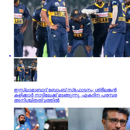
ഇസ്ലാമാബാദ് ബോംബ് സ്‌ഫോടനം; ശ്രീലങ്കന്‍
കളിക്കാര്‍ നാട്ടിലേക്ക് മടങ്ങുന്നു, ഏകദിന പരമ്പര
അനിശ്ചിതത്വത്തില്‍