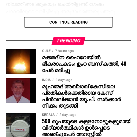
നിലത്ത് അടിക്കുകയും ചെയ്തിട്ടുണ്ട്. ശേഷം
പാറയിലൂടെ വലിച്ചിഴച്ചു. ഇരുഭാഗത്തെയും ആറു
വാരിയെല്ലുകൾക്ക് പരിക്കുണ്ട്. മൂന്ന് വാരിയല്ലുകൾ
CONTINUE READING
ശ്വാസകോശത്തിലേക്ക് തറച്ച് കയറിയെന്നും
പോസ്റ്റുമോർട്ടം റിപ്പോർട്ട്.
TRENDING
GULF
7 hours ago
മക്കമദീന ഹൈവേയില്‍
ഭീകരാപകടം: ഉംറ ബസ് കത്തി, 40
പേര്‍ മരിച്ചു
INDIA
2 days ago
മുഹമ്മദ് അഖ്‌ലാഖ് കേസിലെ
പ്രതികള്‍ക്കെതിരായ കേസ്
പിന്‍വലിക്കാന്‍ യു.പി. സര്‍ക്കാര്‍
നീക്കം തുടങ്ങി
KERALA
2 days ago
500 രൂപയുടെ കള്ളനോട്ടുകളുമായി
വിദ്യാര്‍ത്ഥികള്‍ ഉള്‍പ്പെടെ
അഞ്ചുപേര്‍ അറസ്റ്റില്‍