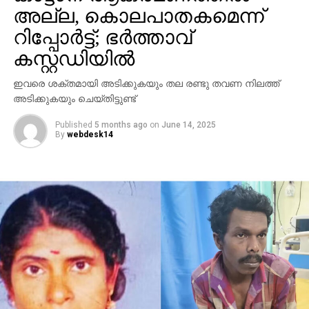
സ്ഥിതിയിലാണ് ഇപ്പോൾ ഉള്ളതെന്നും നിഷാദ്
അല്ല, കൊലപാതകമെന്ന്
വെളിപ്പെടുത്തി.
റിപ്പോർട്ട്; ഭർത്താവ്
തട്ടിപ്പിനിരയായവരിൽ കൂടുതൽ പേർക്കും ക്രൂയിസ്
കസ്റ്റഡിയിൽ
ഷിപ്പ് ക്രൂ ജോയിനിങ് വിസിറ്റ് വിസയാണ് നൽകിയത്.
ഇവരെ ശക്തമായി അടിക്കുകയും തല രണ്ടു തവണ നിലത്ത്
12,000 രൂപ മാത്രം ഫീസ് ഉള്ള വിസക്ക് പോലും
അടിക്കുകയും ചെയ്തിട്ടുണ്ട്
പത്തും,പന്ത്രണ്ടും ലക്ഷമാണ് വാങ്ങിയത്. തട്ടിപ്പ്
നടത്തിയ കേസിൽ എറണാകുളം നോർത്ത് പൊലീസ്
Published
5 months ago
on
June 14, 2025
നേരത്തെ ചിഞ്ചുവിനെ അറസ്റ്റ് ചെയ്തിട്ടുണ്ട്. നിലവിൽ
By
webdesk14
കസ്റ്റഡിയിലുള്ള ചിഞ്ചുവിനെ പൊലീസ് ചോദ്യം
ചെയ്യുകയാണ്.