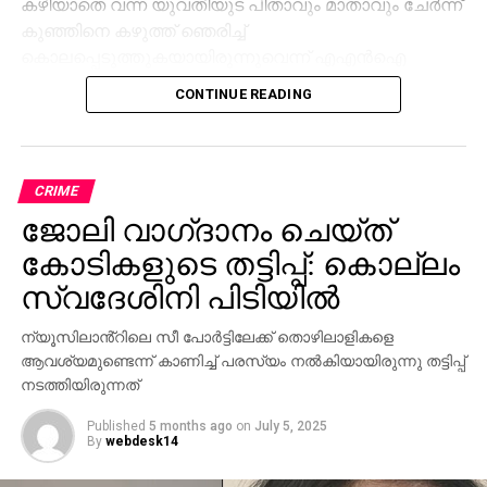
കഴിയാതെ വന്ന യുവതിയുട പിതാവും മാതാവും ചേര്‍ന്ന്
കുഞ്ഞിനെ കഴുത്ത് ഞെരിച്ച്
കൊലപ്പെടുത്തുകയായിരുന്നുവെന്ന് എഎന്‍ഐ
റിപ്പോര്‍ട്ട് ചെയ്തു.
CONTINUE READING
കൊലപാതകം നടത്തിയതിനു ശേഷം മൃതദേഹം
ദേശീയപാതയിലെ കലുങ്കില്‍ അവര്‍
വലിച്ചെറിയുകയായിരുന്നു. പ്രതികളെ പൊലീസ്
കസ്റ്റഡിയിലെടുത്ത് ചോദ്യം ചെയ്തപ്പോഴാണ്
CRIME
കൊലപാതകം പുറത്തറിഞ്ഞത്. പ്രതികളെ
ജോലി വാഗ്‌ദാനം ചെയ്ത്
കൊലപാതകക്കുറ്റം ചുമത്തി അറസ്റ്റ് ചെയ്തതായി
കോടികളുടെ തട്ടിപ്പ്: കൊല്ലം
സരബ്ജിത് റായ് പറഞ്ഞു.
സ്വദേശിനി പിടിയിൽ
ന്യൂസിലാൻ്റിലെ സീ പോർട്ടിലേക്ക് തൊഴിലാളികളെ
ആവശ്യമുണ്ടെന്ന് കാണിച്ച് പരസ്യം നൽകിയായിരുന്നു തട്ടിപ്പ്
നടത്തിയിരുന്നത്
Published
5 months ago
on
July 5, 2025
By
webdesk14