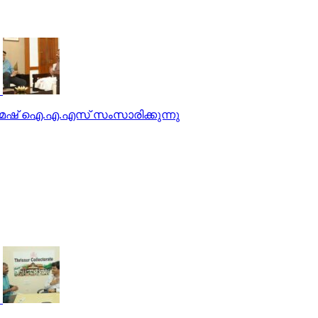
െ ഉമേഷ് ഐ.എ.എസ് സംസാരിക്കുന്നു