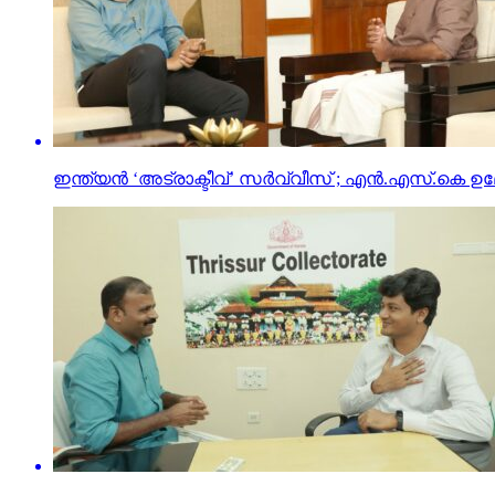
ഇന്ത്യന്‍ ‘അട്രാക്ടീവ്’ സര്‍വ്വീസ് ; എന്‍.എസ്.ക