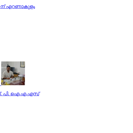
 ന് എറണാകുളം
ദ്. പി. ഐ.എ.എസ്