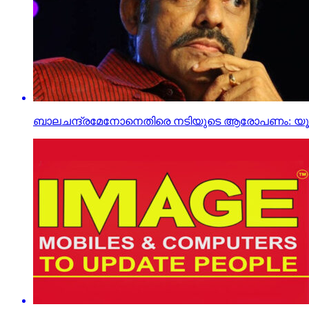
ബാലചന്ദ്രമേനോനെതിരെ നടിയുടെ ആരോപണം: യൂട