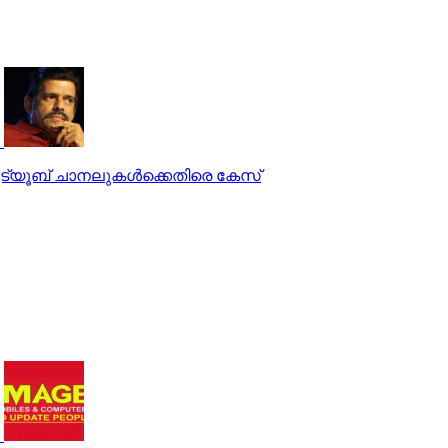
്യൂബ് ചാനലുകൾക്കെതിരെ കേസ്