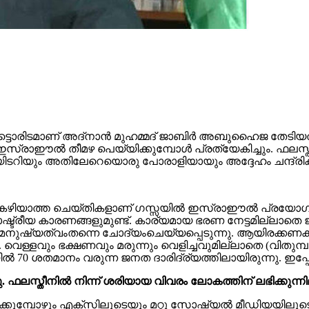
പെട്ടൊരിടമാണ് അദ്‌നാന്‍ മുഹമ്മദ് ജാബിര്‍ അബുഹൈജ തേടി
ട്; ഇസ്രാഈല്‍ തീമഴ പെയ്യിക്കുമ്പോള്‍ പ്രത്യേകിച്ചും
ണ്ടയിടറിയും അതിലേറെയൊരു പോരാളിയായും അദ്ദേഹം ചന്ദ്രി
ഴിയാത്ത ചെയ്തികളാണ് ഗസ്സയില്‍ ഇസ്രാഈല്‍ പ്രയോഗിക്ക
 രാഷ്ട്രീയ കാരണങ്ങളുമുണ്ട്. കാര്യമായ ഭരണ നേട്ടമില്ലാതെ
യത്വംതന്നെ ചോദ്യംചെയ്യപ്പെടുന്നു. ആയിരക്കണക്കിന് പേര
െള്ളവും ഭക്ഷണവും മരുന്നും വെളിച്ചവുമില്ലാതെ (വിതുമ്പ
ല്‍ 70 ശതമാനം വരുന്ന ജനത ദാരിദ്ര്യത്തിലായിരുന്നു. ഇപ
 ഫലസ്തീനില്‍ നിന്ന് ശരിയായ വിവരം ലോകത്തിന് ലഭിക്കുന്നി
്രമിക്കുമ്പോഴും എക്‌സിലൂടെയും മറ്റു സോഷ്യല്‍ മീഡിയയിലൂട