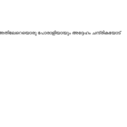
ം അതിലേറെയൊരു പോരാളിയായും അദ്ദേഹം ചന്ദ്രികയോട്