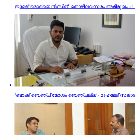
ഇമേജ് മൊബൈല്‍സില്‍ തൊഴിലവസരം അഭിമുഖം 21
‘ബാക്ക് ബെഞ്ച് മോശം ബെഞ്ചല്ല’- മുഹമ്മദ് സജാ