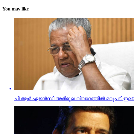
You may like
പി ആര്‍ ഏജന്‍സി അഭിമുഖ വിവാദത്തില്‍ മറുപടി ഇല്