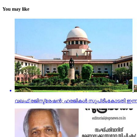
You may like
വഖഫ് രജിസ്ട്രേഷന്‍; ഹരജികള്‍ സുപ്രീംകോടതി ഇന്ന