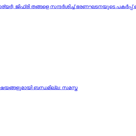
ര്യർ; ജിഫ്രി തങ്ങളെ സന്ദർശിച്ച് ഭരണഘടനയുടെ പകര്‍പ്പ
ിഷയങ്ങളുമായി ബന്ധമില്ല: സമസ്ത