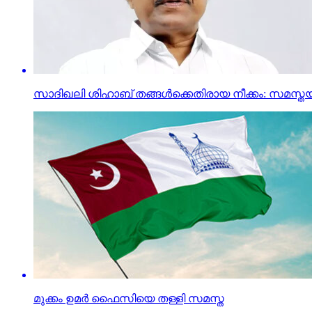
സാദിഖലി ശിഹാബ് തങ്ങള്‍ക്കെതിരായ നീക്കം: സമസ്തയു
മുക്കം ഉമര്‍ ഫൈസിയെ തള്ളി സമസ്ത