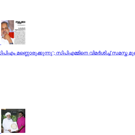
ം മണ്ണൊരുക്കുന്നു’; സിപിഎമ്മിനെ വിമര്‍ശിച്ച് സമസ്ത മ