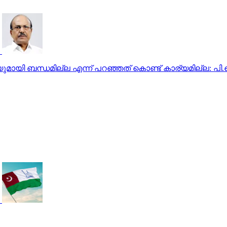
മായി ബന്ധമില്ല എന്ന് പറഞ്ഞത് കൊണ്ട് കാര്യമില്ല: പി.കെ