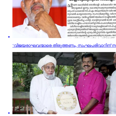
‘വിജയരാഘവന്മാരെ തിരുത്തണം, സംഘപരിവാറിന് സിപിഎ