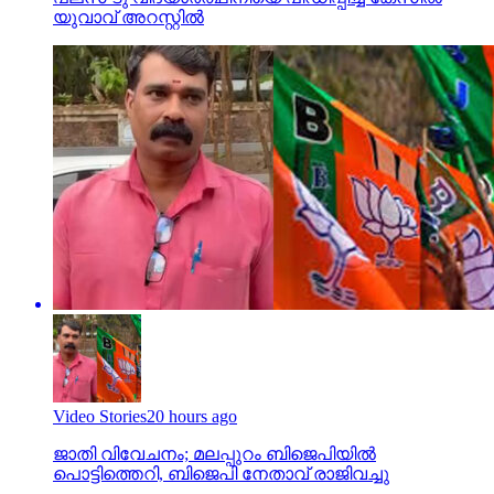
യുവാവ് അറസ്റ്റില്‍
Video Stories
20 hours ago
ജാതി വിവേചനം; മലപ്പുറം ബിജെപിയില്‍
പൊട്ടിത്തെറി, ബിജെപി നേതാവ് രാജിവച്ചു