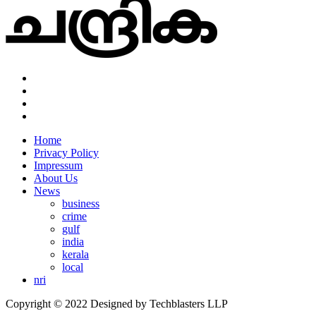
Home
Privacy Policy
Impressum
About Us
News
business
crime
gulf
india
kerala
local
nri
Copyright © 2022 Designed by Techblasters LLP