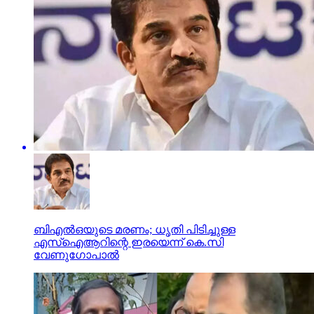
ബിഎല്‍ഒയുടെ മരണം; ധൃതി പിടിച്ചുള്ള
എസ്‌ഐആറിന്റെ ഇരയെന്ന് കെ.സി
വേണുഗോപാല്‍