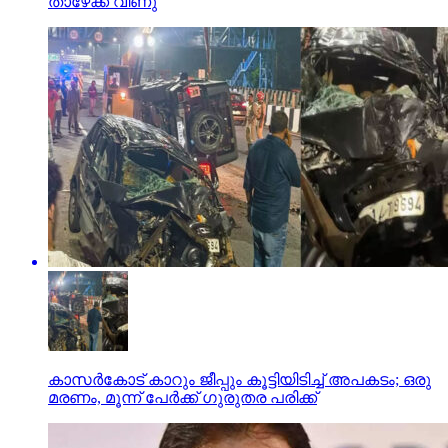
താഴേക്ക് വീണു
കാസര്‍കോട് കാറും ജീപ്പും കൂട്ടിയിടിച്ച് അപകടം; ഒരു
മരണം, മൂന്ന് പേര്‍ക്ക് ഗുരുതര പരിക്ക്