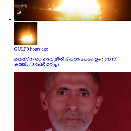
GULF
8 hours ago
മക്കമദീന ഹൈവേയില്‍ ഭീകരാപകടം: ഉംറ ബസ്
കത്തി, 40 പേര്‍ മരിച്ചു