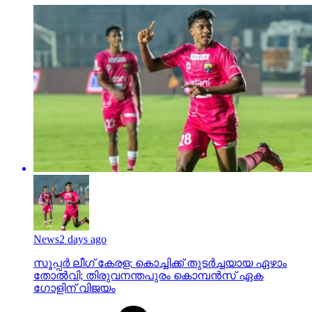
News
2 days ago
സൂപ്പര്‍ ലീഗ് കേരള: കൊച്ചിക്ക് തുടര്‍ച്ചയായ ഏഴാം
തോല്‍വി; തിരുവനന്തപുരം കൊമ്പന്‍സ് ഏക
ഗോളിന് വിജയം