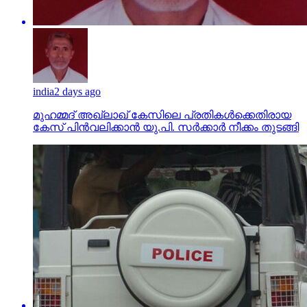
india
2 days ago
മുഹമ്മദ് അഖ്‌ലാഖ് കേസിലെ പ്രതികള്‍ക്കെതിരായ
കേസ് പിന്‍വലിക്കാന്‍ യു.പി. സര്‍ക്കാര്‍ നീക്കം തുടങ്ങി