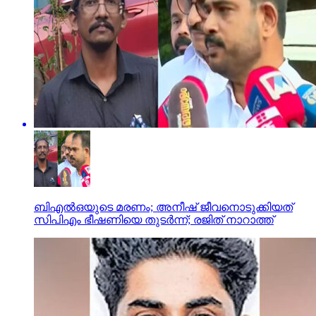
ബിഎല്‍ഒയുടെ മരണം; അനീഷ് ജീവനൊടുക്കിയത്
സിപിഎം ഭീഷണിയെ തുടര്‍ന്ന്; രജിത് നാറാത്ത്