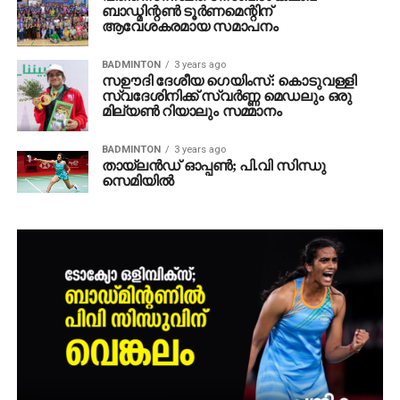
ബാഡ്മിന്റൺ ടൂർണമെന്റിന്
ആവേശകരമായ സമാപനം
BADMINTON
3 years ago
സഊദി ദേശീയ ഗെയിംസ്: കൊടുവള്ളി
സ്വദേശിനിക്ക് സ്വര്‍ണ്ണ മെഡലും ഒരു
മില്യണ്‍ റിയാലും സമ്മാനം
BADMINTON
3 years ago
തായ്‌ലന്‍ഡ് ഓപ്പണ്‍; പി.വി സിന്ധു
സെമിയില്‍