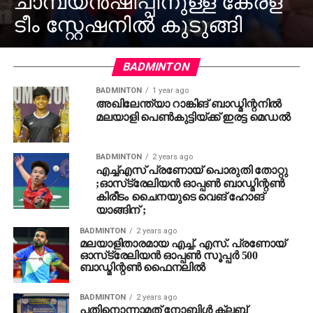
ചാമ്പ്യന്‍ഷിപ്പിനുള്ള കേരള
ടീം സ്റ്റേഷനിൽ കുടുങ്ങി
BADMINTON
BADMINTON
1 year ago
അഖിലേന്ത്യാ റാങ്കിങ് ബാഡ്മിന്റനില്‍
മലയാളി പെണ്‍കുട്ടിയ്ക്ക് ഇരട്ട മെഡല്‍
BADMINTON
2 years ago
എച്ച്എസ് പ്രണോയ് പൊരുതി തോറ്റു
;ഓസ്‌ട്രേലിയൻ ഓപ്പൺ ബാഡ്മിന്റൺ
കിരീടം ചൈനയുടെ വെങ് ഹോങ്
യാങ്ങിന് ;
BADMINTON
2 years ago
മലയാളിതാരമായ എച്ച്. എസ്. പ്രണോയ്
ഓസ്‌ട്രേലിയന്‍ ഓപ്പണ്‍ സൂപ്പര്‍ 500
ബാഡ്മിന്റണ്‍ ഫൈനലില്‍
BADMINTON
2 years ago
പതിനൊന്നാമത് നോബിൾ ക്ലബ്