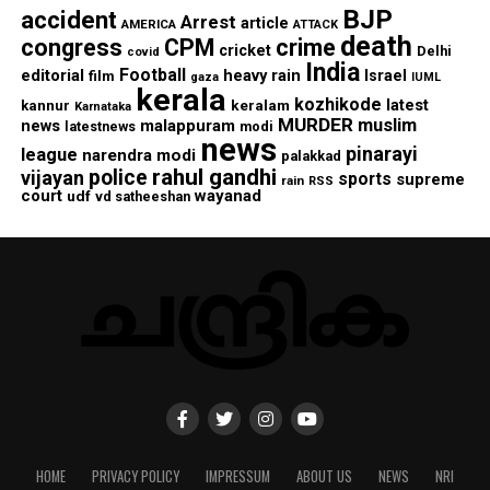
BJP
accident
Arrest
article
AMERICA
ATTACK
death
congress
CPM
crime
cricket
Delhi
covid
India
Football
editorial
heavy rain
Israel
film
gaza
IUML
kerala
kozhikode
keralam
latest
kannur
Karnataka
MURDER
muslim
malappuram
news
modi
latestnews
news
pinarayi
league
narendra modi
palakkad
rahul gandhi
police
vijayan
sports
supreme
rain
RSS
court
wayanad
udf
vd satheeshan
HOME
PRIVACY POLICY
IMPRESSUM
ABOUT US
NEWS
NRI