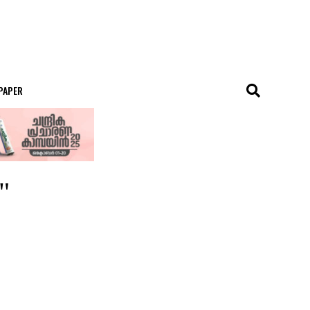
 PAPER
"