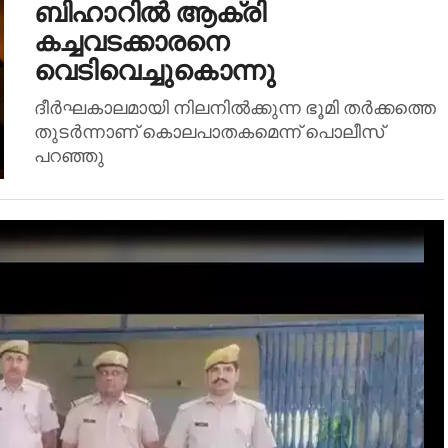
ബിഹാറിൽ ആക്രി
കച്ചവടക്കാരനെ
വെടിവെച്ചുകൊന്നു
ദീർഘകാലമായി നിലനിൽക്കുന്ന ഭൂമി തർക്കത്തെ
തുടർന്നാണ് കൊലപാതകമെന്ന് പൊലീസ്
പറഞ്ഞു