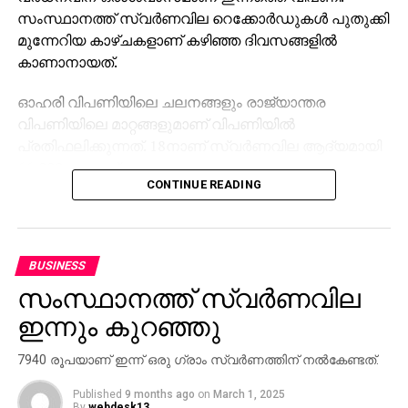
സംസ്ഥാനത്ത് സ്വര്‍ണവില റെക്കോര്‍ഡുകള്‍ പുതുക്കി
മുന്നേറിയ കാഴ്ചകളാണ് കഴിഞ്ഞ ദിവസങ്ങളില്‍
കാണാനായത്.
ഓഹരി വിപണിയിലെ ചലനങ്ങളും രാജ്യാന്തര
വിപണിയിലെ മാറ്റങ്ങളുമാണ് വിപണിയില്‍
പ്രതിഫലിക്കുന്നത്. 18നാണ് സ്വര്‍ണവില ആദ്യമായി
66,000 തൊട്ടത്.
CONTINUE READING
ലോകത്തെ ഏറ്റവും വലിയ സ്വർണ
ഉപഭോക്താക്കളാണ് ഇന്ത്യ. ഓരോ വർഷവും ടൺ
കണക്കിന് സ്വർണം രാജ്യത്ത് ഇറക്കുമതി
ചെയ്യപ്പെടുന്നു. അതുകൊണ്ട് ആഗോള വിപണിയിൽ
BUSINESS
സംഭവിക്കുന്ന ചെറിയ ചലനങ്ങൾ പോലും
സംസ്ഥാനത്ത് സ്വര്‍ണവില
അടിസ്ഥാനപരമായി ഇന്ത്യയിലെ സ്വർണവിലയിൽ
പ്രതിഫലിക്കും.
ഇന്നും കുറഞ്ഞു
അതേസമയം, രാജ്യാന്തര വിപണിയിൽ സ്വർണത്തിന്
7940 രൂപയാണ് ഇന്ന് ഒരു ഗ്രാം സ്വര്‍ണത്തിന് നല്‍കേണ്ടത്.
വില കുറഞ്ഞാൽ ഇന്ത്യയിൽ വില കുറയണമെന്ന്
Published
9 months ago
on
March 1, 2025
നിർബന്ധമില്ല. രൂപയുടെ മൂല്യം, പ്രാദേശികമായ
By
webdesk13