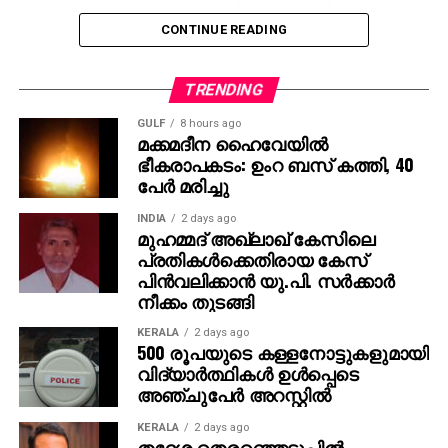
105.55 പോയിന്റും താഴ്ന്നു. പുതിയ താരിഫ് ഭീഷണിയും
CONTINUE READING
വിദേശ നിക്ഷേപകര്‍ പിന്‍വാങ്ങുമെന്ന ആശങ്കയുമാണ്
വിപണിക്കു വിനയായത്.
TRENDING
GULF
8 hours ago
മക്കമദീന ഹൈവേയില്‍
ഭീകരാപകടം: ഉംറ ബസ് കത്തി, 40
പേര്‍ മരിച്ചു
INDIA
2 days ago
മുഹമ്മദ് അഖ്‌ലാഖ് കേസിലെ
പ്രതികള്‍ക്കെതിരായ കേസ്
പിന്‍വലിക്കാന്‍ യു.പി. സര്‍ക്കാര്‍
നീക്കം തുടങ്ങി
KERALA
2 days ago
500 രൂപയുടെ കള്ളനോട്ടുകളുമായി
വിദ്യാര്‍ത്ഥികള്‍ ഉള്‍പ്പെടെ
അഞ്ചുപേര്‍ അറസ്റ്റില്‍
KERALA
2 days ago
തദ്ദേശ തെരഞ്ഞെടുപ്പില്‍