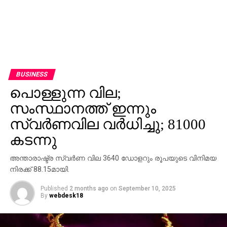
BUSINESS
പൊള്ളുന്ന വില;
സംസ്ഥാനത്ത് ഇന്നും
സ്വര്‍ണവില വര്‍ധിച്ചു; 81000
കടന്നു
അന്താരാഷ്ട്ര സ്വര്‍ണ വില 3640 ഡോളറും രൂപയുടെ വിനിമയ
നിരക്ക് 88.15മായി.
Published
2 months ago
on
September 10, 2025
By
webdesk18