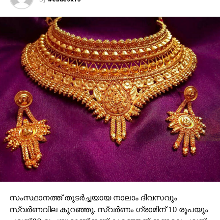
ആവശ്യകത, ഇറക്കുമതി തീരുവ എന്നീ ഘടകങ്ങൾ
ഇന്ത്യയിലെ സ്വർണവില നിശ്ചയിക്കുന്നതിൽ പ്രധാന
പങ്കുവഹിക്കും.
സംസ്ഥാനത്ത് തുടര്‍ച്ചയായ നാലാം ദിവസവും
സ്വര്‍ണവില കുറഞ്ഞു. സ്വര്‍ണം ഗ്രാമിന് 10 രൂപയും