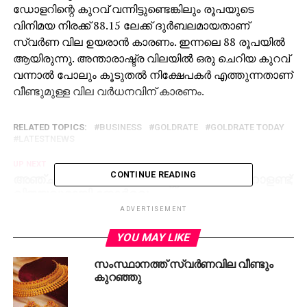
ഡോളറിന്റെ കുറവ് വന്നിട്ടുണ്ടെങ്കിലും രൂപയുടെ
വിനിമയ നിരക്ക് 88.15 ലേക്ക് ദുര്‍ബലമായതാണ്
സ്വര്‍ണ വില ഉയരാന്‍ കാരണം. ഇന്നലെ 88 രൂപയില്‍
ആയിരുന്നു. അന്താരാഷ്ട്ര വിലയില്‍ ഒരു ചെറിയ കുറവ്
വന്നാല്‍ പോലും കൂടുതല്‍ നിക്ഷേപകര്‍ എത്തുന്നതാണ്
വീണ്ടുമുള്ള വില വര്‍ധനവിന് കാരണം.
RELATED TOPICS:
BUSINESS
GOLDRATE
GOLDRATE TODAY
LATESTNEWS
UP NEXT
അഞ്ച് ഗോള്‍, രണ്ട് അസിസ്റ്റ്! ഹാലിളകി ഹാളണ്ട്;
CONTINUE READING
വിജയവുമായി നോര്‍വെ
ADVERTISEMENT
DON'T MISS
രാഹുല്‍ മാങ്കൂട്ടത്തിലിനെതിരായ ആരോപണം:
YOU MAY LIKE
‘ഇരുട്ടില്‍ തപ്പി ക്രൈം ബ്രാഞ്ച്’, മൊഴി
നല്‍കാന്‍ തയ്യാറല്ലന്ന് ഇരകള്‍
സംസ്ഥാനത്ത് സ്വര്‍ണവില വീണ്ടും
കുറഞ്ഞു