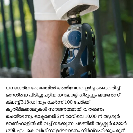
പ്രസിഡന്റ് അഡ്വ.എ ഇഖ്ബാല്‍, വര്‍ക്കല പോക്സോ
കോടതിയിലെ സ്പെഷ്യല്‍ പ്രോസിക്യൂട്ടര്‍
അഡ്വ.പി ഹേമചന്ദ്രന്‍, കോണ്‍ഗ്രസ് നേതാവും മുന്‍
എം.എല്‍.എയുമായ വര്‍ക്കല കഹാര്‍, മുസ്ലിം ലീഗ്
സംസ്ഥാന പ്രവര്‍ത്തക സമിതിയംഗം
അഡ്വ.കണിയാപുരം ഹലീം, ജില്ലാ പഞ്ചായത്ത്
മെമ്പറും സി.പി.ഐ നേതാവുമായ ഗീതാ നസീര്‍,
ജവഹര്‍ സ്‌കൂള്‍ പ്രിന്‍സിപ്പല്‍ ഫാദര്‍ ജോഷി
മായംപറമ്പില്‍, മുസ്ലിം ലീഗ് വര്‍ക്കല മണ്ഡലം വൈസ്
പ്രസിഡന്റ് മുഹമ്മദ് റസാഖ് തുടങ്ങിയവര്‍
വേദിയിലുണ്ടായിരുന്നു. ഹാമിദ് കുഴഞ്ഞുവീണതോടെ
സമ്മേളനം പെട്ടെന്ന് അവസാനിപ്പിച്ചു. ജനീവയാണ്
ധനകാര്യ മേഖലയില്‍ അതിവേഗവളര്‍ച്ച കൈവരിച്ച്
ഭാര്യ, മക്കള്‍: വിനോധ്, സനോജ്.
ജനശ്രദ്ധ പിടിച്ചുപറ്റിയ ധനലക്ഷ്മി ഗ്രൂപ്പും ലയണ്‍സ്
ക്ലബ്ബ് 318ഡി യും ചേര്‍ന്ന് 100 പേര്‍ക്ക്
ഖബറടക്കം നാളെ രാവിലെ 10 മണിക്ക് ഇടവ മുസ്‌ലിം
കൃത്രിമക്കാലുകള്‍ സൗജന്യമായി വിതരണം
ജമാഅത്ത് ഖബര്‍സ്ഥാനില്‍
ചെയ്യുന്നു. ഒക്ടോബര്‍ 2ന് രാവിലെ 10.00 ന് തൃശൂര്‍
ടൗണ്‍ഹാളില്‍ ല്‍ വച്ച് നടക്കുന്ന ചടങ്ങില്‍ തൃശ്ശൂര്‍ മേയര്‍
ശ്രീ. എം. കെ വര്‍ഗീസ് ഉദ്ഘാടനം നിര്‍വ്വഹിക്കും. മുന്‍