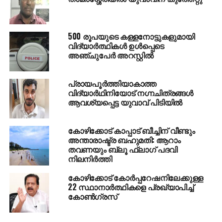
വൈറ്റ് ഗാര്‍ഡ് ക്യാപ്റ്റന്‍ ഗഫൂര്‍ അന്തരിച്ചു
DON'T MISS
2030ൽ 500 ജോഡികളുടെ വിവാഹം നടത്തുമെന്ന
500 രൂപയുടെ കള്ളനോട്ടുകളുമായി
പ്രഖ്യാപനവുമായി ധനലക്ഷ്മി ഗ്രൂപ്പിൻ്റെ
വിദ്യാര്‍ത്ഥികള്‍ ഉള്‍പ്പെടെ
അഞ്ചാം വാർഷികാഘോഷവും നിക്ഷേപക
അഞ്ചുപേര്‍ അറസ്റ്റില്‍
സംഗമവും നടത്തി
പ്രായപൂര്‍ത്തിയാകാത്ത
വിദ്യാര്‍ഥിനിയോട് നഗ്നചിത്രങ്ങള്‍
ആവശ്യപ്പെട്ട യുവാവ് പിടിയില്‍
കോഴിക്കോട് കാപ്പാട് ബീച്ചിന് വീണ്ടും
അന്താരാഷ്ട്ര ബഹുമതി: ആറാം
തവണയും ബ്ലൂ ഫ്‌ലാഗ് പദവി
നിലനിര്‍ത്തി
കോഴിക്കോട് കോര്‍പ്പറേഷനിലേക്കുള്ള
22 സ്ഥാനാര്‍ത്ഥികളെ പ്രഖ്യാപിച്ച്
കോണ്‍ഗ്രസ്