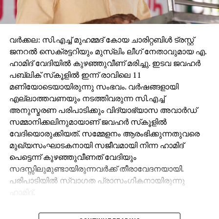
വാക്കുകളാണ് ഹൃദയസ്പര്‍ശിയായ സമാധാന
ചിത്രത്തിന്റെ പിറവി. താരത്തിന്റെ വാക്കുകള്‍ക്ക് മൂന്നില്‍
വികാരാധീതനായ മുസ്തഫ സമ്മാനദാന ചടങ്ങിലെ ആ
വര്‍ക്കല: സി.എച്ച് മുഹമ്മദ് കോയ ചാരിറ്റബിള്‍ ട്രസ്റ്റ്
ദൃശ്യത്തെ കാന്‍വാസിലാക്കിയതോടെ ലോകം
ജനറല്‍ സെക്രട്ടറിയും മുസ്ലിം ലീഗ് നേതാവുമായ എ.
ശ്രദ്ധിക്കുന്ന കാഴ്ചയായി മാറുകയായിരുന്നു ആ
ഹാമിദ് വേദിയില്‍ കുഴഞ്ഞുവീണ് മരിച്ചു. ഇടവ ജവഹര്‍
ചിത്രം. തന്റെ ആ ചിത്രങ്ങള്‍ ടൂണീഷ്യയില്‍
പബ്ലിക് സ്‌കൂളില്‍ ഇന്ന് രാവിലെ 11
എത്തിക്കാനാകാത്ത സാഹചര്യത്തില്‍ നിന്നും
മണിയോടെയായിരുന്നു സംഭവം. വര്‍ഷങ്ങളായി
പിന്‍മാറാതെ ഡല്‍ഹിയിലെ ടൂണീഷ്യന്‍ എംബസി
എല്ലാത്തവണയും നടത്തിവരുന്ന സി.എച്ച്
വഴിയാണ് ആ ദൗത്യം വിജയിപ്പിച്ചെടുത്തത്. സാമൂഹ്യ-
അനുസ്മരണ പരിപാടിക്കും വിദ്യാഭ്യാസ അവാര്‍ഡ്
രാഷ്ട്രീയ പ്രവര്‍ത്തകരുടെ പിന്തുണയില്‍
സമ്മാനിക്കലിനുമായാണ് ജവഹര്‍ സ്‌കൂളില്‍
ലോകസമാധാന ചിത്രവുമായി ബന്ധപ്പെട്ട വിവരങ്ങള്‍
വേദിയൊരുക്കിയത്. സമ്മേളനം ആരംഭിക്കുന്നതുവരെ
അയച്ചും ആശയവിനിമയം നടത്തി
മുഖ്യസംഘാടകനായി സജീവമായി നിന്ന ഹാമിദ്
കാത്തിരിപ്പുകള്‍ക്കൊടുവില്‍ തന്റെ കാഴ്ചപാടുകള്‍ക്ക്
പെട്ടെന്ന് കുഴഞ്ഞുവീണത് വേദിയും
സ്വപ്നനിറവേകുകയായിരുന്നു മുസ്തഫ.
സദസ്സിലുമുണ്ടായിരുന്നവര്‍ക്ക് തീരാവേദനയായി.
-സി.എം.കെ മുസ്തഫയുടെ ലോകസമാധാന സന്ദേശ
പരിപാടിയില്‍ സ്വാഗത പ്രാസംഗികനായിരുന്നു
ചിത്രം ടുണീഷ്യന്‍ എംബസിയില്‍ പ്രദര്‍ശിപ്പിക്കുന്ന
ഹാമിദ്.
വേളയില്‍ ഇ-മെയിലായി നാടിന്റെ സന്തോഷവും
ഉദ്ഘാടകനായ മുസ്ലിം ലീഗ് സംസ്ഥാന സെക്രട്ടറി
അഭിനന്ദനവും അറിയിക്കാന്‍ നേതൃത്വം നല്‍കിയ