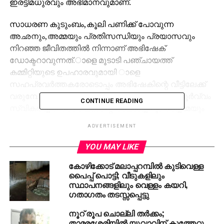
ഇരട്ടിമധുരവും അഭിമാനവുമാണ്.
സാധരണ കുടുംബം,കൂലി പണിക്ക് പോവുന്ന
അഛനും,അമ്മയും പ്രതിസന്ധിയും പ്രയാസവും
നിറഞ്ഞ ജീവിതത്തില്‍ നിന്നാണ് അഭിഷേക്
ഡോക്ടറാവുന്നത്.ാളെ മൂടാടി പഞ്ചായത്ത്
കമ്മിറ്റിയുടെ ഉപഹാരവുമായി ാളെ
സഹപ്രവര്‍ത്തകരോടൊപ്പം അഭിഷേകിന്റെ വീട്ടിലേക്ക്
വരുമ്പോള്‍ ഞങ്ങളെ സ്‌നേഹത്തോടെ ഹൃദയപൂര്‍വ്വം
CONTINUE READING
സ്വികരിച്ചത് അഭിഷേകിന്റെ അഛാച്ചനും അച്ചമ്മയും
ആയിരുന്നു. അവരുടെ മുഖത്തുണ്ടായിരുന്നു
ADVERTISEMENT
സന്തോഷവും ഹൃദയം നിറഞ്ഞ നിറപുഞ്ചിരിയും.
YOU MAY LIKE
കോഴിക്കോട് മലാപ്പറമ്പില്‍ കുടിവെള്ള
പൈപ്പ് പൊട്ടി; വീടുകളിലും
സ്ഥാപനങ്ങളിലും വെള്ളം കയറി,
ഗതാഗതം തടസ്സപ്പെട്ടു
RELATED TOPICS:
KOZHIKODE
MBBS
MYL
നൂറ് രൂപ ചൊല്ലി തര്‍ക്കം;
താമരശ്ശേരിയില്‍ യുവാവിന് കുത്തേറ്റു
UP NEXT