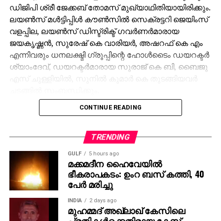
ഡിജിപി ശ്രീ ജേക്കബ് തോമസ് മുഖ്യാഥിതിയായിരിക്കും.
ലയണ്‍സ് മള്‍ട്ടിപ്പിള്‍ കൗണ്‍സില്‍ സെക്രട്ടറി ജെയിംസ്
വളപ്പില, ലയണ്‍സ് ഡിസ്ട്രിക്ട് ഗവര്‍ണര്‍മാരായ
ജയകൃഷ്ണന്‍, സുരേഷ് കെ വാരിയര്‍, അഷറഫ് കെ എം
എന്നിവരും ധനലക്ഷ്മി ഗ്രൂപ്പിന്റെ ഹോള്‍ടൈം ഡയറക്ടര്‍
ശ്യാംദേവ്, ഡയറക്ടര്‍മാരായ സുരാജ് കെ ബി, ബൈജു
എസ് ചുള്ളിയില്‍, സുനില്‍ കുമാര്‍ കെ തുടങ്ങിയവര്‍
ചടങ്ങില്‍ സംബന്ധിക്കും.
216 ആദിവാസി യുവതി-യുവാക്കള്‍ക്കളുടെ സമൂഹ
CONTINUE READING
വിവാഹം, തുടങ്ങി നിരവധി സാമൂഹിക സേവനങ്ങള്‍
നടപ്പിലാക്കിയ ധനലക്ഷ്മി ഗ്രൂപ്പ് കൃത്രിമക്കാലുകള്‍
നല്‍കുന്നതിലൂടെ സേവനത്തിന്റെ ഒരു പുതിയ
TRENDING
ചുവടുകൂടി പൂര്‍ത്തിയാക്കുന്നു. ഇത്തരം
GULF
5 hours ago
പ്രവര്‍ത്തനങ്ങള്‍ ധനലക്ഷ്മി ഗ്രൂപ്പിന് വളര്‍ച്ചയുടെ
മക്കമദീന ഹൈവേയില്‍
ഭീകരാപകടം: ഉംറ ബസ് കത്തി, 40
പാതയില്‍ വലിയ പ്രചോദനമാണ് നല്‍കുന്നത്.’
പേര്‍ മരിച്ചു
ധനലക്ഷ്മി ഗ്രൂപ്പ് ചെയര്‍മാന്‍ ഡോ. വിബിന്‍ദാസ്
കടങ്ങോട്ട് പറഞ്ഞു.
INDIA
2 days ago
ധനകാര്യ സേവനങ്ങളില്‍ വിശ്വാസ്യതയും
മുഹമ്മദ് അഖ്‌ലാഖ് കേസിലെ
പ്രതികള്‍ക്കെതിരായ കേസ്
സാമൂഹിക പ്രതിബദ്ധതയും ഉറപ്പാക്കുന്നതോടൊപ്പം