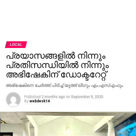
LOCAL
പ്രയാസങ്ങളിൽ നിന്നും
പ്രതിസന്ധിയിൽ നിന്നും
അഭിഷേകിന് ഡോക്ടറേറ്റ്
അഭിഷേകിനെ ചേർത്ത് പിടിച്ച് യൂത്ത് ലീഗും എം.എസ്എഫും
Published
2 months ago
on
September 9, 2025
By
webdesk14