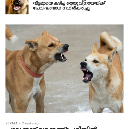
വീട്ടമ്മയെ കടിച്ച തെരുവ് നായയ്ക്ക്
പേവിഷബാധ സ്ഥിരീകരിച്ചു
KERALA
2 weeks ago