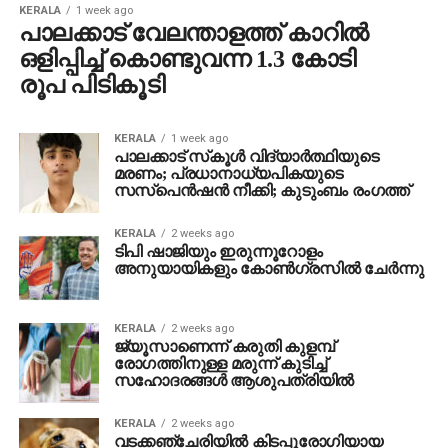
KERALA
1 week ago
പാലക്കാട് വേലന്താളത്ത് കാറില്‍
ഒളിപ്പിച്ച് കൊണ്ടുവന്ന 1.3 കോടി
രൂപ പിടികൂടി
KERALA
1 week ago
പാലക്കാട് സ്‌കൂള്‍ വിദ്യാര്‍ത്ഥിയുടെ
മരണം; പ്രധാനാധ്യപികയുടെ
സസ്പെന്‍ഷന്‍ നീക്കി; കുടുംബം രംഗത്ത്
KERALA
2 weeks ago
ടിപി ഷാജിയും ഇരുന്നൂറോളം
അനുയായികളും കോണ്‍ഗ്രസില്‍ ചേര്‍ന്നു
KERALA
2 weeks ago
ജ്യൂസാണെന്ന് കരുതി കുളമ്പ്
രോഗത്തിനുള്ള മരുന്ന് കുടിച്ച്
സഹോദരങ്ങള്‍ ആശുപത്രിയില്‍
KERALA
2 weeks ago
വടക്കഞ്ചേരിയില്‍ കിടപ്പുരോഗിയായ