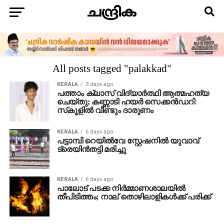
All posts tagged "palakkad"
KERALA
3 days ago
പത്താം ക്ലാസ് വിദ്യാര്‍ത്ഥി ആത്മഹത്യ
ചെയ്തു; കണ്ണാടി ഹയര്‍ സെക്കന്‍ഡറി
സ്‌കൂളില്‍ വീണ്ടും ദാരുണം
KERALA
6 days ago
പട്ടാമ്പി റെയില്‍വേ സ്റ്റേഷനില്‍ യുവാവ്
ട്രെയിന്‍തട്ടി മരിച്ചു
KERALA
6 days ago
പാലോട് പടക്ക നിര്‍മ്മാണശാലയില്‍
തീപിടിത്തം; നാല് തൊഴിലാളികള്‍ക്ക് പരിക്ക്