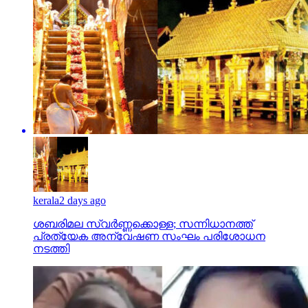
kerala
2 days ago
ശബരിമല സ്വര്‍ണ്ണക്കൊള്ള; സന്നിധാനത്ത്
പ്രത്യേക അന്വേഷണ സംഘം പരിശോധന
നടത്തി