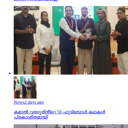
News
2 days ago
കമാൽ വരദൂരിൻ്റെ 50 ഫുട്ബോൾ കഥകൾ
പ്രകാശിതമായി