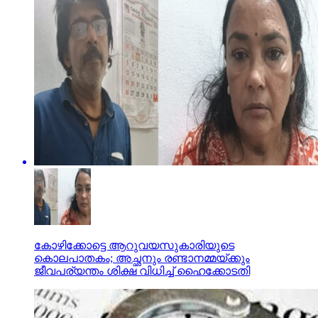
കോഴിക്കോട്ടെ ആറുവയസുകാരിയുടെ
കൊലപാതകം; അച്ഛനും രണ്ടാനമ്മയ്ക്കും
ജീവപര്യന്തം ശിക്ഷ വിധിച്ച് ഹൈക്കോടതി