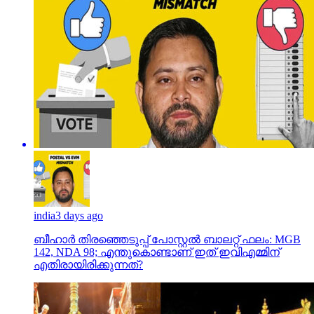
india
3 days ago
ബീഹാർ തിരഞ്ഞെടുപ്പ് പോസ്റ്റൽ ബാലറ്റ് ഫലം: MGB
142, NDA 98; എന്തുകൊണ്ടാണ് ഇത് ഇവിഎമ്മിന്
എതിരായിരിക്കുന്നത്?