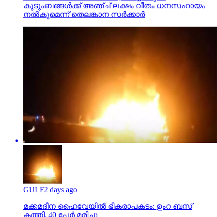
കുടുംബങ്ങള്‍ക്ക് അഞ്ച് ലക്ഷം വീതം ധനസഹായം
നല്‍കുമെന്ന് തെലങ്കാന സര്‍ക്കാര്‍
GULF
2 days ago
മക്കമദീന ഹൈവേയില്‍ ഭീകരാപകടം: ഉംറ ബസ്
കത്തി, 40 പേര്‍ മരിച്ചു