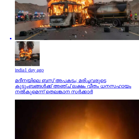
india
1 day ago
മദീനയിലെ ബസ് അപകടം; മരിച്ചവരുടെ
കുടുംബങ്ങള്‍ക്ക് അഞ്ച് ലക്ഷം വീതം ധനസഹായം
നല്‍കുമെന്ന് തെലങ്കാന സര്‍ക്കാര്‍