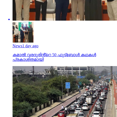
News
1 day ago
കമാൽ വരദൂരിൻ്റെ 50 ഫുട്ബോൾ കഥകൾ
പ്രകാശിതമായി