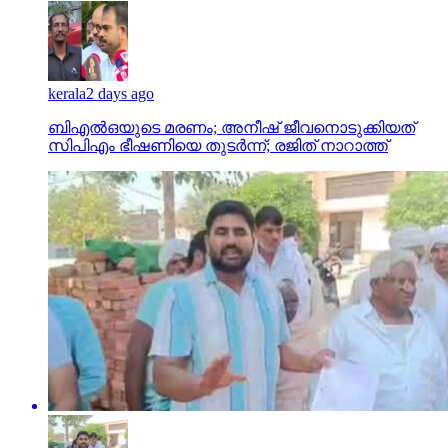
kerala
2 days ago
ബിഎല്‍ഒയുടെ മരണം; അനീഷ് ജീവനൊടുക്കിയത്
സിപിഎം ഭീഷണിയെ തുടര്‍ന്ന്; രജിത് നാറാത്ത്