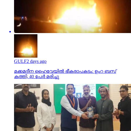
GULF
2 days ago
മക്കമദീന ഹൈവേയില്‍ ഭീകരാപകടം: ഉംറ ബസ്
കത്തി, 40 പേര്‍ മരിച്ചു