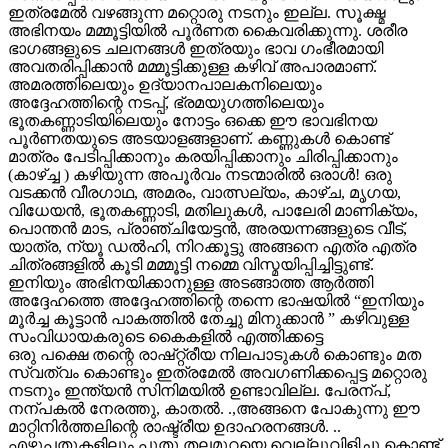
ഇത്രമേൽ വഴങ്ങുന്ന മറ്റൊരു നടനും ഇല്ല. സൂക്ഷ്മ
അഭിനയം മമ്മൂട്ടിയിൽ പൂർണത കൈവരിക്കുന്നു. ശരീര
ഭാഗങ്ങളുടെ ചലനങ്ങൾ ഇത്രയും ഭാവ ഗംഭീരമായി
അവതരിപ്പിക്കാൻ മമ്മൂട്ടിക്കുള്ള കഴിവ് അപാരമാണ്.
അമരത്തിലെയും ഉദ്യാനപാലകനിലെയും
അദ്ദേഹത്തിന്റെ നടപ്പ്, ഭ്രമയുഗത്തിലെയും
ഭൂതകണ്ണാടിയിലെയും നോട്ടം ഒക്കെ ഈ ഭാവഭിനയ
പൂർണതയുടെ അടയാളങ്ങളാണ്. കണ്ണുകൾ കൊണ്ട്
മാത്രം പേടിപ്പിക്കാനും കരയിപ്പിക്കാനും ചിരിപ്പിക്കാനും
(കാഴ്ച്ച ) കഴിയുന്ന അപൂർവം നടന്മാരിൽ ഒരാൾ! ഒരു
വടക്കൻ വീരഗാഥ, അമരം, വാത്സല്യം, കാഴ്ച, മൃഗയ,
വിധേയൻ, ഭൂതകണ്ണാടി, മതിലുകൾ, പാലേരി മാണിക്യം,
പൊന്തൻ മാട, പ്രാഞ്ചിയേട്ടൻ, അരയന്നങ്ങളുടെ വീട്,
യാത്ര, ന്യൂ ഡൽഹി, നിറക്കൂട്ടു അങ്ങനെ എത്ര എത്ര
ചിത്രങ്ങളിൽ കൂടി മമ്മൂട്ടി നമ്മെ വിസ്മയിപ്പിച്ചിട്ടുണ്ട്.
ഇനിയും അഭിനയിക്കാനുള്ള അടങ്ങാത്ത ആർത്തി
അദ്ദേഹത്തെ അദ്ദേഹത്തിന്റെ തന്നെ ഭാഷയിൽ “ഇനിയും
മൂർച്ച കൂട്ടാൻ പാകത്തിൽ തേച്ചു മിനുക്കാൻ ” കഴിവുള്ള
സംവിധായകരുടെ കൈകളിൽ എത്തിക്കട്ടെ
ഒരു പക്ഷെ തന്റെ രാഷ്റ്റ്രീയ നിലപാടുകൾ കൊണ്ടും മത
സ്വത്വം കൊണ്ടും ഇത്രമേൽ അവഗണിക്കപ്പെട്ട മറ്റൊരു
നടനും ഇന്ത്യൻ സിനിമയിൽ ഉണ്ടാവില്ല. പേരന്പ്,
നന്പകൽ നേരത്തു, കാതൽ. .,അങ്ങനെ പോകുന്നു ഈ
മാറ്റിനിർത്തലിന്റെ രാഷ്ട്രീയ ഉദാഹരനങ്ങൾ. ..
എഴുപതുകളിലും പുതു തലമുറയെ വെല്ലുവിളിച്ചു കൊണ്ട്