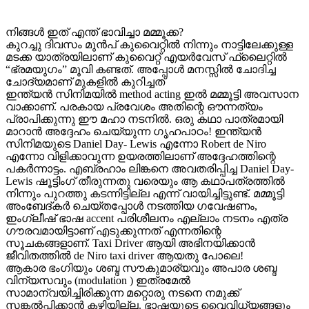
നിങ്ങൾ ഇത് എന്ത് ഭാവിച്ചാ മമ്മൂക്ക?
കുറച്ചു ദിവസം മുൻപ് കുവൈറ്റിൽ നിന്നും നാട്ടിലേക്കുള്ള
മടക്ക യാത്രയിലാണ് കുവൈറ്റ്‌ എയർവേസ് ഫ്ലൈറ്റിൽ
“ഭ്രമയുഗം” മൂവി കണ്ടത്. അപ്പോൾ മനസ്സിൽ ചോദിച്ച
ചോദ്യമാണ് മുകളിൽ കുറിച്ചത്
ഇന്ത്യൻ സിനിമയിൽ method acting ഇൽ മമ്മൂട്ടി അവസാന
വാക്കാണ്. പരകായ പ്രവേശം അതിന്റെ ഔന്നത്യം
പ്രാപിക്കുന്നു ഈ മഹാ നടനിൽ. ഒരു കഥാ പാത്രമായി
മാറാൻ അദ്ദേഹം ചെയ്യുന്ന ഗൃഹപാഠം! ഇന്ത്യൻ
സിനിമയുടെ Daniel Day- Lewis എന്നോ Robert de Niro
എന്നോ വിളിക്കാവുന്ന ഉയരത്തിലാണ് അദ്ദേഹത്തിന്റെ
പകർന്നാട്ടം. എബ്രഹാം ലിങ്കനെ അവതരിപ്പിച്ച Daniel Day-
Lewis ഷൂട്ടിംഗ് തീരുന്നതു വരെയും ആ കഥാപത്രത്തിൽ
നിന്നും പുറത്തു കടന്നിട്ടില്ല എന്ന് വായിച്ചിട്ടുണ്ട്. മമ്മൂട്ടി
അംബേദ്കർ ചെയ്തപ്പോൾ നടത്തിയ ഗവേഷണം,
ഇംഗ്ലീഷ് ഭാഷ accent പരിശീലനം എല്ലാം നടനം എത്ര
ഗൗരവമായിട്ടാണ് എടുക്കുന്നത് എന്നതിന്റെ
സൂചകങ്ങളാണ്. Taxi Driver ആയി അഭിനയിക്കാൻ
ജീവിതത്തിൽ de Niro taxi driver ആയതു പോലെ!
ആകാര ഭംഗിയും ശബ്ദ സൗകുമാര്യവും അപാര ശബ്ദ
വിന്യസവും (modulation ) ഇത്രമേൽ
സാമാന്വയിച്ചിരിക്കുന്ന മറ്റൊരു നടനെ നമുക്ക്
സങ്കൽപ്പിക്കാൻ കഴിയില്ല. ഭാഷയുടെ വൈവിധ്യങ്ങളും