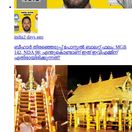
india
2 days ago
ബീഹാർ തിരഞ്ഞെടുപ്പ് പോസ്റ്റൽ ബാലറ്റ് ഫലം: MGB
142, NDA 98; എന്തുകൊണ്ടാണ് ഇത് ഇവിഎമ്മിന്
എതിരായിരിക്കുന്നത്?