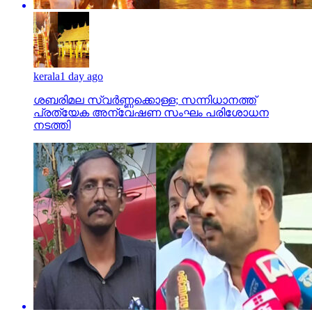
kerala
1 day ago
ശബരിമല സ്വര്‍ണ്ണക്കൊള്ള; സന്നിധാനത്ത്
പ്രത്യേക അന്വേഷണ സംഘം പരിശോധന
നടത്തി