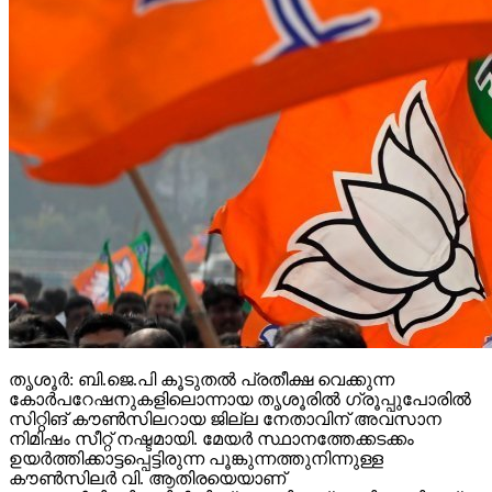
തൃശൂർ: ബി.ജെ.പി കൂടുതൽ പ്രതീക്ഷ വെക്കുന്ന
കോർപറേഷനുകളിലൊന്നായ തൃശൂരിൽ ഗ്രൂപ്പുപോരിൽ
സിറ്റിങ് കൗൺസിലറായ ജില്ല നേതാവിന് അവസാന
നിമിഷം സീറ്റ് നഷ്ടമായി. മേയർ സ്ഥാനത്തേക്കടക്കം
ഉയർത്തിക്കാട്ടപ്പെട്ടിരുന്ന പൂങ്കുന്നത്തുനിന്നുള്ള
കൗൺസിലർ വി. ആതിരയെയാണ്