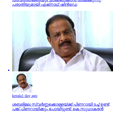
പരാതിയുമായി ഏക്‌നാഥ് ഷിന്‍ഡെ
kerala
1 day ago
ശബരിമല സ്വര്‍ണ്ണക്കൊള്ളയ്ക്ക് പിണറായി ടച്ച് ഉണ്ട്;
പങ്ക് പിണറായിക്കും പോയിട്ടുണ്ട്: കെ സുധാകരന്‍