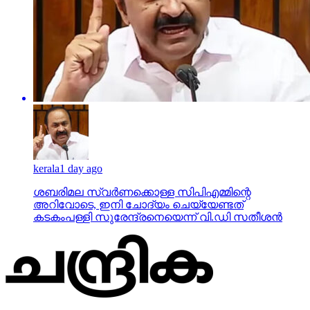
kerala
1 day ago
ശബരിമല സ്വര്‍ണക്കൊള്ള സിപിഎമ്മിന്റെ
അറിവോടെ, ഇനി ചോദ്യം ചെയ്യേണ്ടത്
കടകംപള്ളി സുരേന്ദ്രനെയെന്ന് വി.ഡി സതീശന്‍