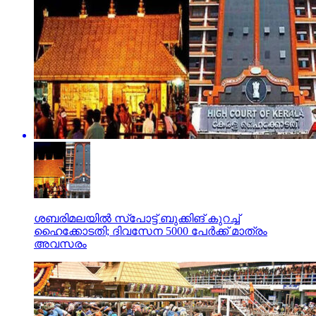
ശബരിമലയില്‍ സ്‌പോട്ട് ബുക്കിങ് കുറച്ച്
ഹൈക്കോടതി; ദിവസേന 5000 പേര്‍ക്ക് മാത്രം
അവസരം