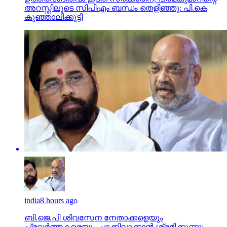
അറസ്റ്റിലൂടെ സിപിഎം ബന്ധം തെളിഞ്ഞു: പി.കെ
കുഞ്ഞാലിക്കുട്ടി
india
8 hours ago
ബി.ജെ.പി ശിവസേന നേതാക്കളെയും
പ്രവര്‍ത്തകരെയും ചാക്കിലാക്കാന്‍ ശ്രമിക്കുന്നു;