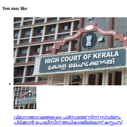
You may like
വിമാനത്താവളങ്ങളുടെ പരിസരത്ത് നിന്ന് സ്വര്‍ണം
പിടിക്കാന്‍ പൊലീസിന് അധികാരമില്ലെന്ന് കസ്റ്റംസ്