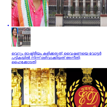
വെറും രാഷ്ട്രീയം കളിക്കരുത്; വൈഷണയെ വോട്ടര്‍
പട്ടികയില്‍ നിന്ന് ഒഴിവാക്കിയത് അനീതി;
ഹൈക്കോടതി