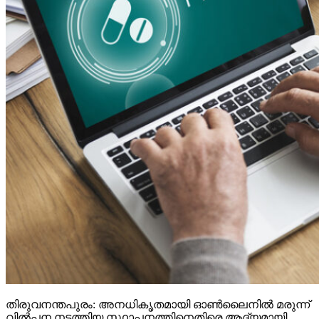
തിരുവനന്തപുരം: അനധികൃതമായി ഓണ്‍ലൈനില്‍ മരുന്ന്
വില്‍പ്പന നടത്തിയ സ്ഥാപനത്തിനെതിരെ ആദ്യമായി