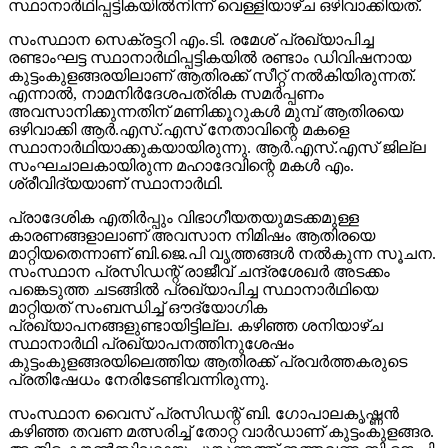
സ്ഥാനാർഥിപ്പട്ടികയിൽനിന്ന് വെള്ളിയാഴ്ച ഒഴിവാക്കിയത്.
സംസ്ഥാന സെക്രട്ടറി എം.ടി. രമേശ് പ്രഖ്യാപിച്ച
രണ്ടാംഘട്ട സ്ഥാനാർഥിപ്പട്ടികയിൽ രണ്ടാം ഡിവിഷനായ
കുട്ടംകുളങ്ങരയിലാണ് ആതിരക്ക് സീറ്റ് നൽകിയിരുന്നത്.
എന്നാൽ, നാമനിർദേശപത്രിക സമർപ്പണം
അവസാനിക്കുന്നതിന് മണിക്കൂറുകൾ മുമ്പ് ആതിരയെ
ഒഴിവാക്കി ആർ.എസ്.എസ് നേതാവിന്റെ മകളെ
സ്ഥാനാർഥിയാക്കുകയായിരുന്നു. ആർ.എസ്.എസ് ജില്ല
സംഘചാലകായിരുന്ന മഹാദേവിന്റെ മകൾ എം.
ശ്രീവിദ്യയാണ് സ്ഥാനാർഥി.
പ്രാദേശിക എതിർപ്പും വിഭാഗീയതയുമടക്കമുള്ള
കാരണങ്ങളാലാണ് അവസാന നിമിഷം ആതിരയെ
മാറ്റിയതെന്നാണ് ബി.ജെ.പി വൃത്തങ്ങൾ നൽകുന്ന സൂചന.
സംസ്ഥാന പ്രസിഡന്റ് രാജീവ് ചന്ദ്രശേഖർ അടക്കം
പങ്കെടുത്ത ചടങ്ങിൽ പ്രഖ്യാപിച്ച സ്ഥാനാർഥിയെ
മാറ്റിയത് സംബന്ധിച്ച് ഔദ്യോഗിക
പ്രഖ്യാപനങ്ങളുണ്ടായിട്ടില്ല. കഴിഞ്ഞ ശനിയാഴ്ച
സ്ഥാനാർഥി പ്രഖ്യാപനത്തിനുശേഷം
കുട്ടംകുളങ്ങരയിലെത്തിയ ആതിരക്ക് പ്രവർത്തകരുടെ
പ്രതിഷേധം നേരിടേണ്ടിവന്നിരുന്നു.
സംസ്ഥാന വൈസ് പ്രസിഡന്റ് ബി. ഗോപാലകൃഷ്ണൻ
കഴിഞ്ഞ തവണ മത്സരിച്ച് തോറ്റ വാർഡാണ് കുട്ടംകുളങ്ങര.