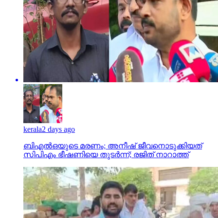
kerala
2 days ago
ബിഎല്‍ഒയുടെ മരണം; അനീഷ് ജീവനൊടുക്കിയത്
സിപിഎം ഭീഷണിയെ തുടര്‍ന്ന്; രജിത് നാറാത്ത്