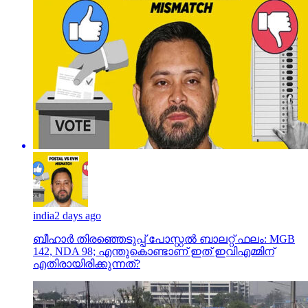
india
2 days ago
ബീഹാർ തിരഞ്ഞെടുപ്പ് പോസ്റ്റൽ ബാലറ്റ് ഫലം: MGB
142, NDA 98; എന്തുകൊണ്ടാണ് ഇത് ഇവിഎമ്മിന്
എതിരായിരിക്കുന്നത്?