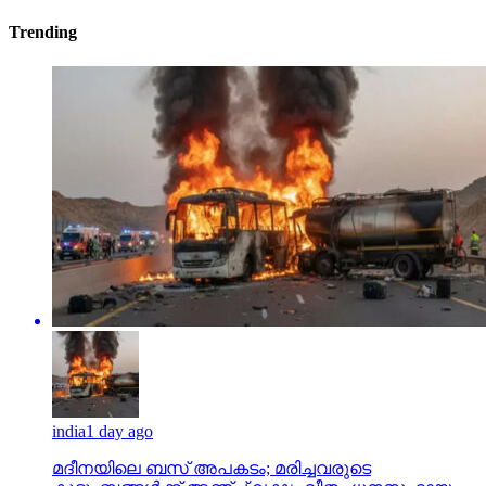
Trending
india
1 day ago
മദീനയിലെ ബസ് അപകടം; മരിച്ചവരുടെ