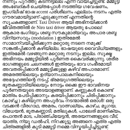
നിന്നും പുറത്തു കടന്നിട്ടില്ല എന്ന് വായിച്ചിട്ടുണ്ട്. മമ്മൂട്ടി
അംബേദ്കർ ചെയ്തപ്പോൾ നടത്തിയ ഗവേഷണം,
ഇംഗ്ലീഷ് ഭാഷ accent പരിശീലനം എല്ലാം നടനം എത്ര
ഗൗരവമായിട്ടാണ് എടുക്കുന്നത് എന്നതിന്റെ
സൂചകങ്ങളാണ്. Taxi Driver ആയി അഭിനയിക്കാൻ
ജീവിതത്തിൽ de Niro taxi driver ആയതു പോലെ!
ആകാര ഭംഗിയും ശബ്ദ സൗകുമാര്യവും അപാര ശബ്ദ
വിന്യസവും (modulation ) ഇത്രമേൽ
സാമാന്വയിച്ചിരിക്കുന്ന മറ്റൊരു നടനെ നമുക്ക്
സങ്കൽപ്പിക്കാൻ കഴിയില്ല. ഭാഷയുടെ വൈവിധ്യങ്ങളും
ഇത്രമേൽ വഴങ്ങുന്ന മറ്റൊരു നടനും ഇല്ല. സൂക്ഷ്മ
അഭിനയം മമ്മൂട്ടിയിൽ പൂർണത കൈവരിക്കുന്നു. ശരീര
ഭാഗങ്ങളുടെ ചലനങ്ങൾ ഇത്രയും ഭാവ ഗംഭീരമായി
അവതരിപ്പിക്കാൻ മമ്മൂട്ടിക്കുള്ള കഴിവ് അപാരമാണ്.
അമരത്തിലെയും ഉദ്യാനപാലകനിലെയും
അദ്ദേഹത്തിന്റെ നടപ്പ്, ഭ്രമയുഗത്തിലെയും
ഭൂതകണ്ണാടിയിലെയും നോട്ടം ഒക്കെ ഈ ഭാവഭിനയ
പൂർണതയുടെ അടയാളങ്ങളാണ്. കണ്ണുകൾ കൊണ്ട്
മാത്രം പേടിപ്പിക്കാനും കരയിപ്പിക്കാനും ചിരിപ്പിക്കാനും
(കാഴ്ച്ച ) കഴിയുന്ന അപൂർവം നടന്മാരിൽ ഒരാൾ! ഒരു
വടക്കൻ വീരഗാഥ, അമരം, വാത്സല്യം, കാഴ്ച, മൃഗയ,
വിധേയൻ, ഭൂതകണ്ണാടി, മതിലുകൾ, പാലേരി മാണിക്യം,
പൊന്തൻ മാട, പ്രാഞ്ചിയേട്ടൻ, അരയന്നങ്ങളുടെ വീട്,
യാത്ര, ന്യൂ ഡൽഹി, നിറക്കൂട്ടു അങ്ങനെ എത്ര എത്ര
ചിത്രങ്ങളിൽ കൂടി മമ്മൂട്ടി നമ്മെ വിസ്മയിപ്പിച്ചിട്ടുണ്ട്.