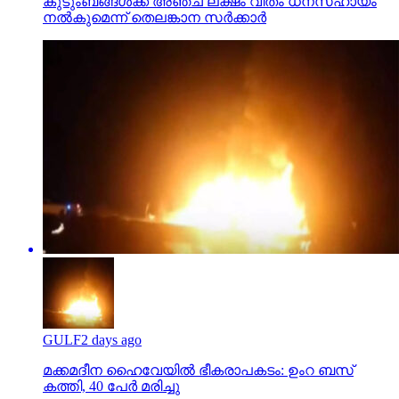
കുടുംബങ്ങള്‍ക്ക് അഞ്ച് ലക്ഷം വീതം ധനസഹായം
നല്‍കുമെന്ന് തെലങ്കാന സര്‍ക്കാര്‍
GULF
2 days ago
മക്കമദീന ഹൈവേയില്‍ ഭീകരാപകടം: ഉംറ ബസ്
കത്തി, 40 പേര്‍ മരിച്ചു