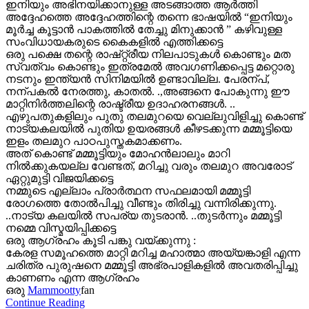
ഇനിയും അഭിനയിക്കാനുള്ള അടങ്ങാത്ത ആർത്തി
അദ്ദേഹത്തെ അദ്ദേഹത്തിന്റെ തന്നെ ഭാഷയിൽ “ഇനിയും
മൂർച്ച കൂട്ടാൻ പാകത്തിൽ തേച്ചു മിനുക്കാൻ ” കഴിവുള്ള
സംവിധായകരുടെ കൈകളിൽ എത്തിക്കട്ടെ
ഒരു പക്ഷെ തന്റെ രാഷ്റ്റ്രീയ നിലപാടുകൾ കൊണ്ടും മത
സ്വത്വം കൊണ്ടും ഇത്രമേൽ അവഗണിക്കപ്പെട്ട മറ്റൊരു
നടനും ഇന്ത്യൻ സിനിമയിൽ ഉണ്ടാവില്ല. പേരന്പ്,
നന്പകൽ നേരത്തു, കാതൽ. .,അങ്ങനെ പോകുന്നു ഈ
മാറ്റിനിർത്തലിന്റെ രാഷ്ട്രീയ ഉദാഹരനങ്ങൾ. ..
എഴുപതുകളിലും പുതു തലമുറയെ വെല്ലുവിളിച്ചു കൊണ്ട്
നാട്യകലയിൽ പുതിയ ഉയരങ്ങൾ കീഴടക്കുന്ന മമ്മൂട്ടിയെ
ഇളം തലമുറ പാഠപുസ്തകമാക്കണം.
അത് കൊണ്ട് മമ്മൂട്ടിയും മോഹൻലാലും മാറി
നിൽക്കുകയല്ല വേണ്ടത്, മറിച്ചു വരും തലമുറ അവരോട്
ഏറ്റുമുട്ടി വിജയിക്കട്ടെ
നമ്മുടെ എല്ലാം പ്രാർത്ഥന സഫലമായി മമ്മൂട്ടി
രോഗത്തെ തോൽപിച്ചു വീണ്ടും തിരിച്ചു വന്നിരിക്കുന്നു.
..നാട്യ കലയിൽ സപര്യ തുടരാൻ. ..തുടർന്നും മമ്മൂട്ടി
നമ്മെ വിസ്മയിപ്പിക്കട്ടെ
ഒരു ആഗ്രഹം കൂടി പങ്കു വയ്ക്കുന്നു :
കേരള സമൂഹത്തെ മാറ്റി മറിച്ച മഹാത്മാ അയ്യങ്കാളി എന്ന
ചരിത്ര പുരുഷനെ മമ്മൂട്ടി അഭ്രപാളികളിൽ അവതരിപ്പിച്ചു
കാണണം എന്ന ആഗ്രഹം
ഒരു
Mammootty
fan
Continue Reading