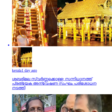
kerala
1 day ago
ശബരിമല സ്വര്‍ണ്ണക്കൊള്ള; സന്നിധാനത്ത്
പ്രത്യേക അന്വേഷണ സംഘം പരിശോധന
നടത്തി