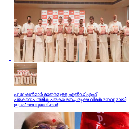
പുരുഷന്‍മാര്‍ മാത്രമുള്ള എല്‍ഡിഎഫ്
പ്രകടനപത്രിക പ്രകാശനം; രൂക്ഷ വിമര്‍ശനവുമായി
ഇടത് അനുഭാവികൾ