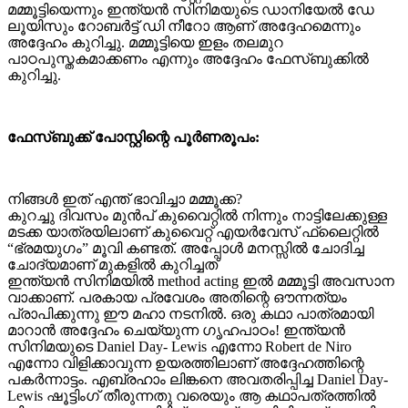
മമ്മൂട്ടിയെന്നും ഇന്ത്യന്‍ സിനിമയുടെ ഡാനിയേല്‍ ഡേ
ലൂയിസും റോബര്‍ട്ട് ഡി നീറോ ആണ് അദ്ദേഹമെന്നും
അദ്ദേഹം കുറിച്ചു. മമ്മൂട്ടിയെ ഇളം തലമുറ
പാഠപുസ്തകമാക്കണം എന്നും അദ്ദേഹം ഫേസ്ബുക്കില്‍
കുറിച്ചു.
ഫേസ്ബുക്ക് പോസ്റ്റിന്റെ പൂർണരൂപം:
നിങ്ങൾ ഇത് എന്ത് ഭാവിച്ചാ മമ്മൂക്ക?
കുറച്ചു ദിവസം മുൻപ് കുവൈറ്റിൽ നിന്നും നാട്ടിലേക്കുള്ള
മടക്ക യാത്രയിലാണ് കുവൈറ്റ്‌ എയർവേസ് ഫ്ലൈറ്റിൽ
“ഭ്രമയുഗം” മൂവി കണ്ടത്. അപ്പോൾ മനസ്സിൽ ചോദിച്ച
ചോദ്യമാണ് മുകളിൽ കുറിച്ചത്
ഇന്ത്യൻ സിനിമയിൽ method acting ഇൽ മമ്മൂട്ടി അവസാന
വാക്കാണ്. പരകായ പ്രവേശം അതിന്റെ ഔന്നത്യം
പ്രാപിക്കുന്നു ഈ മഹാ നടനിൽ. ഒരു കഥാ പാത്രമായി
മാറാൻ അദ്ദേഹം ചെയ്യുന്ന ഗൃഹപാഠം! ഇന്ത്യൻ
സിനിമയുടെ Daniel Day- Lewis എന്നോ Robert de Niro
എന്നോ വിളിക്കാവുന്ന ഉയരത്തിലാണ് അദ്ദേഹത്തിന്റെ
പകർന്നാട്ടം. എബ്രഹാം ലിങ്കനെ അവതരിപ്പിച്ച Daniel Day-
Lewis ഷൂട്ടിംഗ് തീരുന്നതു വരെയും ആ കഥാപത്രത്തിൽ