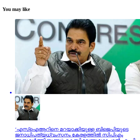
You may like
‘എസ്‌ഐആറിനെ മറയാക്കിയുള്ള ബിജെപിയുടെ
ജനാധിപത്യധ്വംസനം കേരളത്തില്‍ സിപിഎം