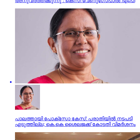
അനുവര്‍ത്തിക്കുന്നു’: കെസി വേണുഗോപാല്‍ എംപി
പാലത്തായി പോക്സോ കേസ്: പരാതിയില്‍ നടപടി
എടുത്തില്ല; കെ.കെ ശൈലജക്ക് കോടതി വിമര്‍ശനം