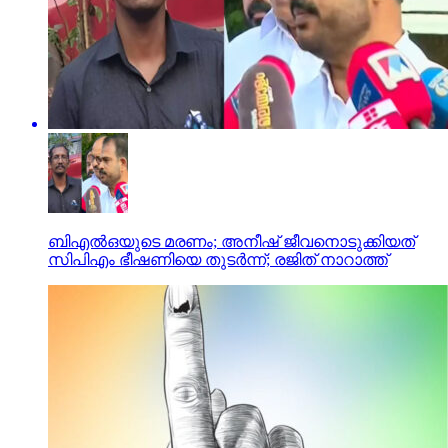
ബിഎല്‍ഒയുടെ മരണം; അനീഷ് ജീവനൊടുക്കിയത്
സിപിഎം ഭീഷണിയെ തുടര്‍ന്ന്; രജിത് നാറാത്ത്