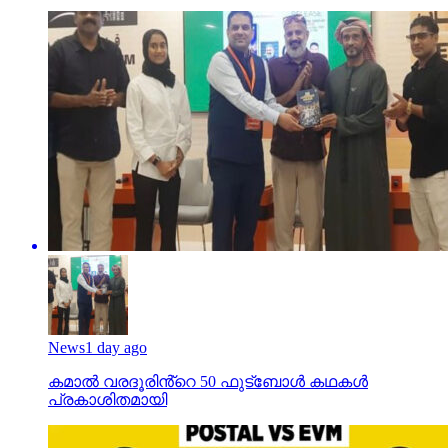
News
1 day ago
കമാൽ വരദൂരിൻ്റെ 50 ഫുട്ബോൾ കഥകൾ
പ്രകാശിതമായി