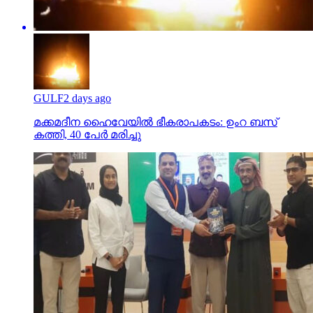
GULF
2 days ago
മക്കമദീന ഹൈവേയില്‍ ഭീകരാപകടം: ഉംറ ബസ്
കത്തി, 40 പേര്‍ മരിച്ചു