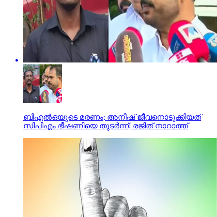
ബിഎല്‍ഒയുടെ മരണം; അനീഷ് ജീവനൊടുക്കിയത്
സിപിഎം ഭീഷണിയെ തുടര്‍ന്ന്; രജിത് നാറാത്ത്