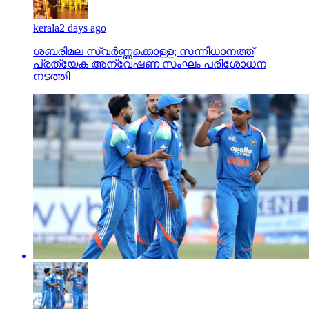
kerala
2 days ago
ശബരിമല സ്വര്‍ണ്ണക്കൊള്ള; സന്നിധാനത്ത്
പ്രത്യേക അന്വേഷണ സംഘം പരിശോധന
നടത്തി