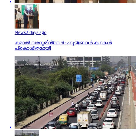
News
2 days ago
കമാൽ വരദൂരിൻ്റെ 50 ഫുട്ബോൾ കഥകൾ
പ്രകാശിതമായി