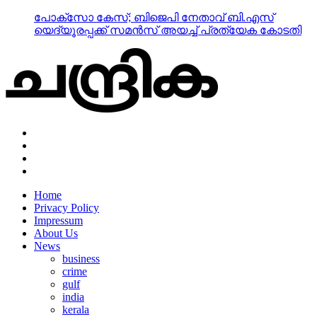
പോക്‌സോ കേസ്; ബിജെപി നേതാവ് ബി.എസ്
യെദ്യൂരപ്പക്ക് സമന്‍സ് അയച്ച് പ്രത്യേക കോടതി
Home
Privacy Policy
Impressum
About Us
News
business
crime
gulf
india
kerala