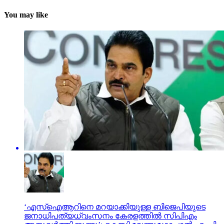
You may like
‘എസ്‌ഐആറിനെ മറയാക്കിയുള്ള ബിജെപിയുടെ
ജനാധിപത്യധ്വംസനം കേരളത്തില്‍ സിപിഎം