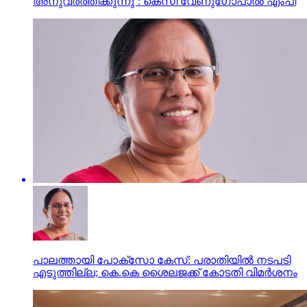
അനുവര്‍ത്തിക്കുന്നു’: കെസി വേണുഗോപാല്‍ എംപി
പാലത്തായി പോക്സോ കേസ്: പരാതിയില്‍ നടപടി
എടുത്തില്ല; കെ.കെ ശൈലജക്ക് കോടതി വിമര്‍ശനം